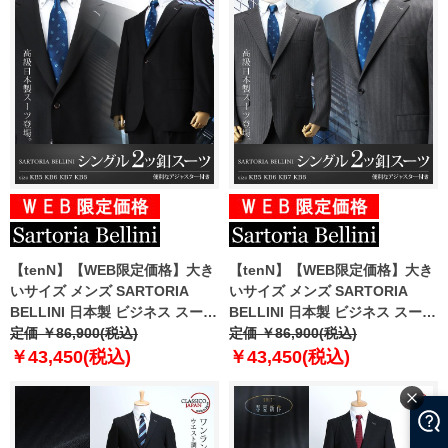
【tenN】【WEB限定価格】大き
【tenN】【WEB限定価格】大き
いサイズ メンズ SARTORIA
いサイズ メンズ SARTORIA
BELLINI 日本製 ビジネス スーツ
BELLINI 日本製 ビジネス スーツ
アジャスター付 シングル 2ツ釦
定価 ￥86,900(税込)
アジャスター付 シングル 2ツ釦
定価 ￥86,900(税込)
ビジネススーツ 高級スーツ 上下
ビジネススーツ 高級スーツ 上下
￥43,450(税込)
￥43,450(税込)
セット jbt5w002
セット jbt5w004