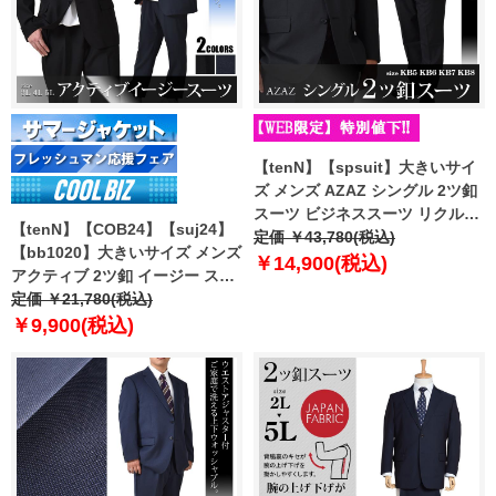
【tenN】【spsuit】大きいサイ
ズ メンズ AZAZ シングル 2ツ釦
スーツ ビジネススーツ リクルー
【tenN】【COB24】【suj24】
トスーツ 35607210 【uk0312】
定価 ￥43,780(税込)
【bb1020】大きいサイズ メンズ
￥14,900(税込)
アクティブ 2ツ釦 イージー スー
ツ カジュアルスーツ アスレジャ
定価 ￥21,780(税込)
ースーツ 28282829 【uk0312】
￥9,900(税込)