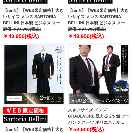
【tenN】【WEB限定価格】大き
【tenN】【WEB限定価格】大き
いサイズ メンズ SARTORIA
いサイズ メンズ SARTORIA
BELLINI 日本製 ビジネス スーツ
BELLINI 日本製 ビジネス スーツ
アジャスター付 シングル 2ツ釦
定価 ￥97,900(税込)
アジャスター付 シングル 2ツ釦
定価 ￥97,900(税込)
ビジネススーツ 高級スーツ 上下
スーツ ビジネススーツ 高級スー
￥48,950(税込)
￥48,950(税込)
セット jbn5w008
ツ 上下セット jbn7s001
大きいサイズ メンズ
GRADEVORE 洗える 2ツ釦 ツー
パンツ スーツ ポリエステル
100% ビジネススーツ リクルー
￥53,900(税込)
【tenN】【WEB限定価格】大き