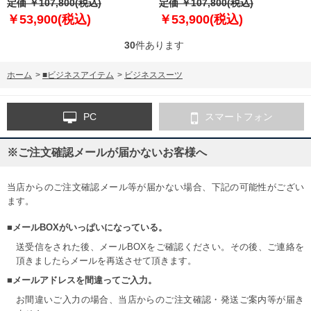
アジャスター付 シングル 2ツ釦
定価 ￥107,800(税込)
アジャスター付 シングル 2ツ釦
定価 ￥107,800(税込)
ビジネススーツ 高級スーツ 上下
ビジネススーツ 高級スーツ 上下
￥53,900(税込)
￥53,900(税込)
セット jbk6s002-110
セット jbk6s001-990
30
件あります
ホーム
>
■ビジネスアイテム
>
ビジネススーツ
PC
スマートフォン
※ご注文確認メールが届かないお客様へ
当店からのご注文確認メール等が届かない場合、下記の可能性がござい
ます。
■メールBOXがいっぱいになっている。
送受信をされた後、メールBOXをご確認ください。その後、ご連絡を
頂きましたらメールを再送させて頂きます。
■メールアドレスを間違ってご入力。
お間違いご入力の場合、当店からのご注文確認・発送ご案内等が届き