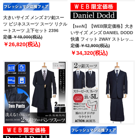
大きいサイズ メンズ 2ツ釦スー
ツ ビジネススーツ スーツ リクル
【tenN】【WEB限定価格】大き
ートスーツ 上下セット 2396
いサイズ メンズ DANIEL DODD
定価 ￥49,000(税込)
快適 フィット 2WAY ストレッチ
￥26,820(税込)
2ツ釦スーツ ウエスト アジャス
定価 ￥42,900(税込)
ター付 スーツ ビジネススーツ リ
￥34,320(税込)
クルートスーツ z621-0412