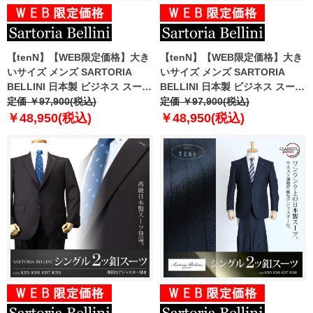
【tenN】【WEB限定価格】大き
【tenN】【WEB限定価格】大き
いサイズ メンズ SARTORIA
いサイズ メンズ SARTORIA
BELLINI 日本製 ビジネス スーツ
BELLINI 日本製 ビジネス スーツ
アジャスター付 シングル 2ツ釦
定価 ￥97,900(税込)
アジャスター付 シングル 2ツ釦
定価 ￥97,900(税込)
ビジネススーツ 高級スーツ 上下
ビジネススーツ 高級スーツ 上下
￥48,950(税込)
￥48,950(税込)
セット jkt6s001-113
セット jbn6s007-994