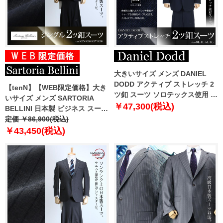
大きいサイズ メンズ DANIEL
DODD アクティブ ストレッチ 2
【tenN】【WEB限定価格】大き
ツ釦 スーツ ソロテックス使用 ビ
いサイズ メンズ SARTORIA
ジネススーツ リクルートスーツ
￥47,300(税込)
BELLINI 日本製 ビジネス スーツ
az46w141
アジャスター付 シングル 2ツ釦
定価 ￥86,900(税込)
ビジネススーツ 高級スーツ 上下
￥43,450(税込)
セット jbt6s011-994