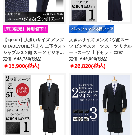
【spsuit】大きいサイズ メンズ
大きいサイズ メンズ 2ツ釦スー
GRADEVORE 洗える 上下ウォッ
ツ ビジネススーツ スーツ リクル
シャブル 2ツ釦 スーツ ビジネス
ートスーツ 上下セット 2397
スーツ リクルートスーツ
定価 ￥43,780(税込)
定価 ￥49,000(税込)
31600720
￥15,900(税込)
￥26,820(税込)