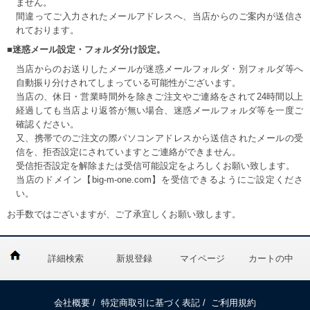
ません。
間違ってご入力されたメールアドレスへ、当店からのご案内が送信さ
れております。
■迷惑メール設定・フォルダ分け設定。
当店からのお送りしたメールが迷惑メールフォルダ・別フォルダ等へ
自動振り分けされてしまっている可能性がございます。
当店の、休日・営業時間外を除きご注文やご連絡をされて24時間以上
経過しても当店より返答が無い場合、迷惑メールフォルダ等を一度ご
確認ください。
又、携帯でのご注文の際パソコンアドレスから送信されたメールの受
信を、拒否設定にされていますとご連絡ができません。
受信拒否設定を解除または受信可能設定をよろしくお願い致します。
当店のドメイン【big-m-one.com】を受信できるようにご設定くださ
い。
お手数ではございますが、ご了承宜しくお願い致します。
詳細検索
新規登録
マイページ
カートの中
会社概要
/
特定商取引に基づく表記
/
ご利用規約