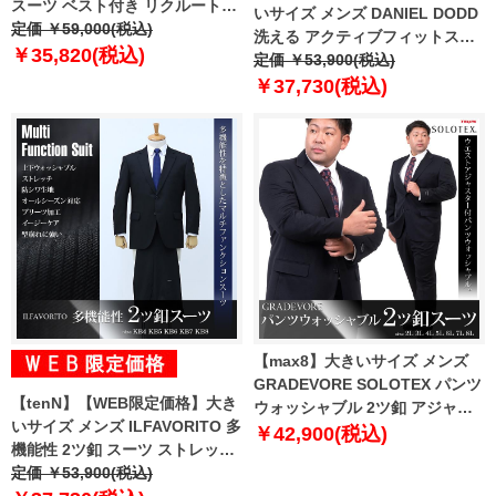
スーツ ベスト付き リクルートス
いサイズ メンズ DANIEL DODD
ーツ 上下セット 2398
定価 ￥59,000(税込)
洗える アクティブフィットスー
￥35,820(税込)
ツ ビジネススーツ スーツ リクル
定価 ￥53,900(税込)
ートスーツ z711-1402
￥37,730(税込)
【max8】大きいサイズ メンズ
GRADEVORE SOLOTEX パンツ
【tenN】【WEB限定価格】大き
ウォッシャブル 2ツ釦 アジャス
いサイズ メンズ ILFAVORITO 多
ター付 スーツ ビジネススーツ リ
￥42,900(税込)
機能性 2ツ釦 スーツ ストレッチ
クルートスーツ 30108310
オールシーズン ウォッシャブル
定価 ￥53,900(税込)