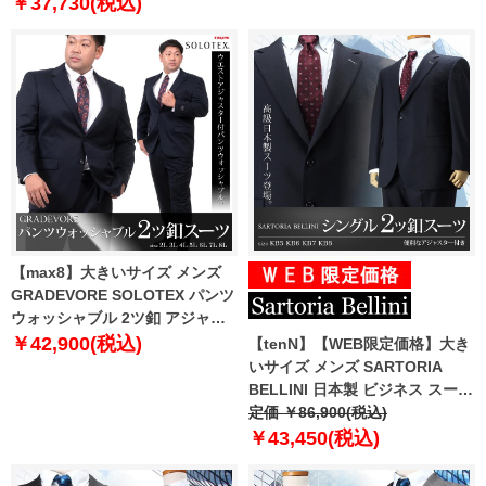
ビジネススーツ リクルートスー
￥37,730(税込)
ツ 47102310
【max8】大きいサイズ メンズ
GRADEVORE SOLOTEX パンツ
ウォッシャブル 2ツ釦 アジャス
ター付 スーツ ビジネススーツ リ
￥42,900(税込)
【tenN】【WEB限定価格】大き
クルートスーツ 30108320
いサイズ メンズ SARTORIA
BELLINI 日本製 ビジネス スーツ
アジャスター付 シングル 2ツ釦
定価 ￥86,900(税込)
ビジネススーツ 高級スーツ 上下
￥43,450(税込)
セット jbt5w003