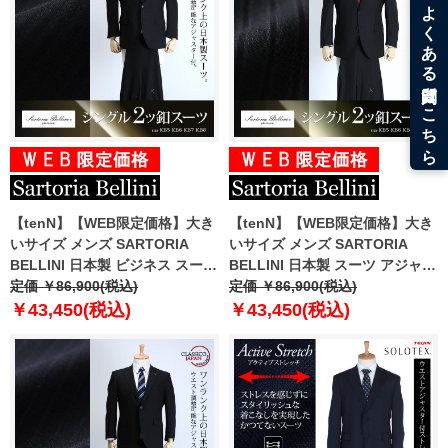
【tenN】【WEB限定価格】大き
【tenN】【WEB限定価格】大き
いサイズ メンズ SARTORIA
いサイズ メンズ SARTORIA
BELLINI 日本製 ビジネス スーツ
BELLINI 日本製 スーツ アジャス
アジャスター付 シングル 2ツ釦
定価 ￥86,900(税込)
ター付 シングル 2ツ釦スーツ ビ
定価 ￥86,900(税込)
ビジネススーツ 高級スーツ 上下
ジネススーツ 高級スーツ
￥43,450(税込)
￥43,450(税込)
セット jbt6s009-994
jbi7s003