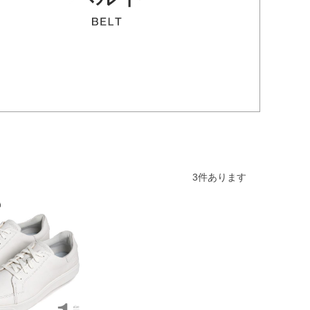
3
件あります