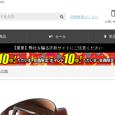
品名
詳細検索はこちら
お買い
商品
セール
実
【重要】弊社を騙る詐欺サイトにご注意ください
その他