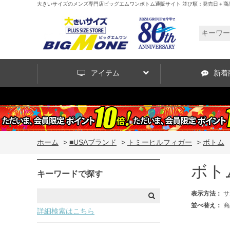
大きいサイズのメンズ専門店ビッグエムワンボトム通販サイト 並び順：発売日＋商
アイテム
新着
ホーム
>
■USAブランド
>
トミーヒルフィガー
>
ボトム
ボト
キーワードで探す
表示方法：
サ
並べ替え：
商
詳細検索はこちら