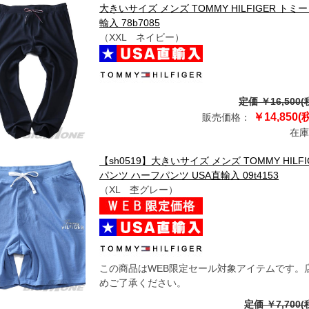
大きいサイズ メンズ TOMMY HILFIGER 
輸入 78b7085
（XXL ネイビー）
定価 ￥16,500(
￥14,850(
販売価格：
在庫
【sh0519】大きいサイズ メンズ TOMMY HI
パンツ ハーフパンツ USA直輸入 09t4153
（XL 杢グレー）
この商品はWEB限定セール対象アイテムです。
めご了承ください。
定価 ￥7,700(