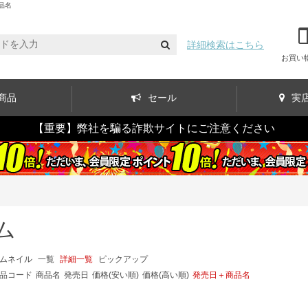
品名
詳細検索はこちら
お買い
商品
セール
実
【重要】弊社を騙る詐欺サイトにご注意ください
ム
ムネイル
一覧
詳細一覧
ピックアップ
品コード
商品名
発売日
価格(安い順)
価格(高い順)
発売日＋商品名