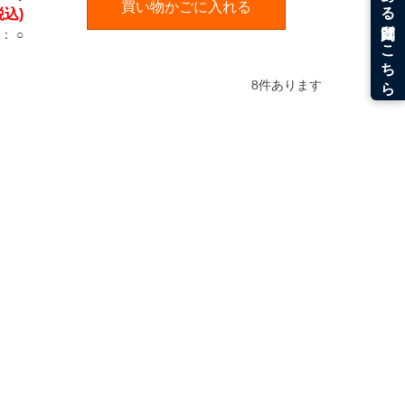
買い物かごに入れる
税込)
：
○
8
件あります