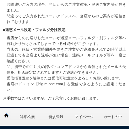
お間違いご入力の場合、当店からのご注文確認・発送ご案内等が届き
ません。
間違ってご入力されたメールアドレスへ、当店からのご案内が送信さ
れております。
■迷惑メール設定・フォルダ分け設定。
当店からのお送りしたメールが迷惑メールフォルダ・別フォルダ等へ
自動振り分けされてしまっている可能性がございます。
当店の、休日・営業時間外を除きご注文やご連絡をされて24時間以上
経過しても当店より返答が無い場合、迷惑メールフォルダ等を一度ご
確認ください。
又、携帯でのご注文の際パソコンアドレスから送信されたメールの受
信を、拒否設定にされていますとご連絡ができません。
受信拒否設定を解除または受信可能設定をよろしくお願い致します。
当店のドメイン【big-m-one.com】を受信できるようにご設定くださ
い。
お手数ではございますが、ご了承宜しくお願い致します。
詳細検索
新規登録
マイページ
カートの中