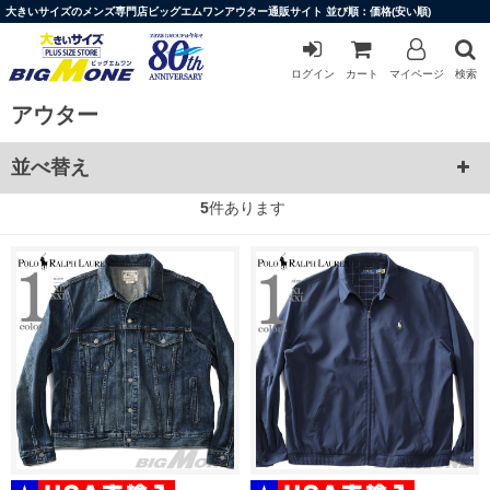
大きいサイズのメンズ専門店ビッグエムワンアウター通販サイト 並び順：価格(安い順)
ログイン
カート
マイページ
検索
アウター
並べ替え
5
件あります