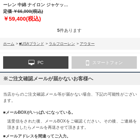
ーレン 中綿 ナイロン ジャケット
USA直輸入 710955870-002
定価 ￥66,000(税込)
￥59,400(税込)
5
件あります
ホーム
>
■USAブランド
>
ラルフローレン
>
アウター
PC
スマートフォン
※ご注文確認メールが届かないお客様へ
当店からのご注文確認メール等が届かない場合、下記の可能性がござい
ます。
■メールBOXがいっぱいになっている。
送受信をされた後、メールBOXをご確認ください。その後、ご連絡を
頂きましたらメールを再送させて頂きます。
■メールアドレスを間違ってご入力。