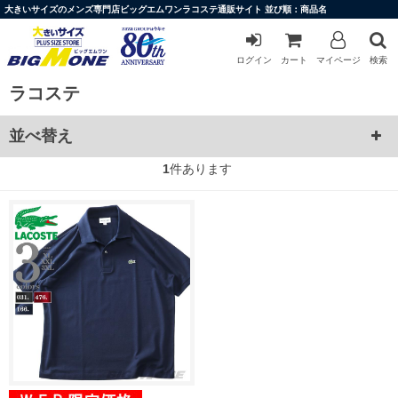
大きいサイズのメンズ専門店ビッグエムワンラコステ通販サイト 並び順：商品名
ログイン
カート
マイページ
検索
ラコステ
並べ替え
1
件あります