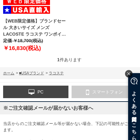
【WEB限定価格】ブランドセー
ル 大きいサイズ メンズ
LACOSTE ラコステ ワンポイン
ト 鹿の子 半袖 ポロシャツ USA
定価 ￥18,700(税込)
直輸入 l1212
￥16,830(税込)
1
件あります
ホーム
>
■USAブランド
>
ラコステ
PC
スマートフォン
※ご注文確認メールが届かないお客様へ
当店からのご注文確認メール等が届かない場合、下記の可能性がござい
ます。