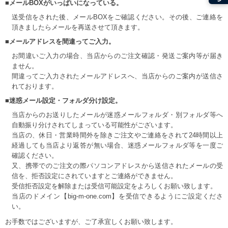
■メールBOXがいっぱいになっている。
送受信をされた後、メールBOXをご確認ください。その後、ご連絡を
頂きましたらメールを再送させて頂きます。
■メールアドレスを間違ってご入力。
お間違いご入力の場合、当店からのご注文確認・発送ご案内等が届き
ません。
間違ってご入力されたメールアドレスへ、当店からのご案内が送信さ
れております。
■迷惑メール設定・フォルダ分け設定。
当店からのお送りしたメールが迷惑メールフォルダ・別フォルダ等へ
自動振り分けされてしまっている可能性がございます。
当店の、休日・営業時間外を除きご注文やご連絡をされて24時間以上
経過しても当店より返答が無い場合、迷惑メールフォルダ等を一度ご
確認ください。
又、携帯でのご注文の際パソコンアドレスから送信されたメールの受
信を、拒否設定にされていますとご連絡ができません。
受信拒否設定を解除または受信可能設定をよろしくお願い致します。
当店のドメイン【big-m-one.com】を受信できるようにご設定くださ
い。
お手数ではございますが、ご了承宜しくお願い致します。