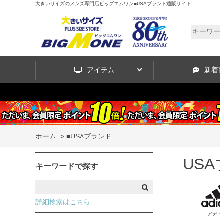
大きいサイズのメンズ専門店ビッグエムワン■USAブランド通販サイト
アイテム
新着
ホーム
>
■USAブランド
US
キーワードで探す
詳細検索はこちら
アデ