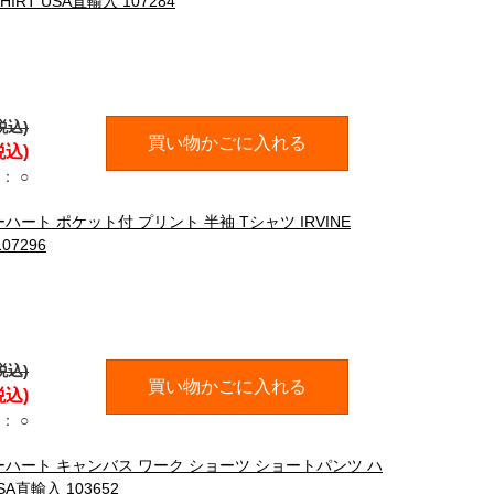
SHIRT USA直輸入 107284
税込)
買い物かごに入れる
税込)
：
○
ーハート ポケット付 プリント 半袖 Tシャツ IRVINE
07296
税込)
買い物かごに入れる
税込)
：
○
 カーハート キャンバス ワーク ショーツ ショートパンツ ハ
SA直輸入 103652