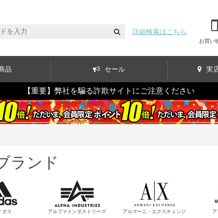
詳細検索はこちら
お買い
商品
セール
実
【重要】弊社を騙る詐欺サイトにご注意ください
Aブランド
ィダス
アルファインダストリーズ
アルマーニ・エクスチェンジ
ア