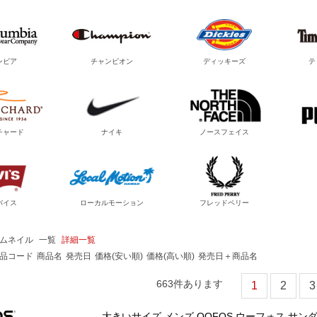
ンビア
チャンピオン
ディッキーズ
テ
チャード
ナイキ
ノースフェイス
バイス
ローカルモーション
フレッドペリー
ムネイル
一覧
詳細一覧
品コード
商品名
発売日
価格(安い順)
価格(高い順)
発売日＋商品名
663
件あります
1
2
3
大きいサイズ メンズ OOFOS ウーフォス サンダ