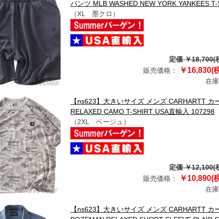
パンツ MLB WASHED NEW YORK YANKEES T-
（XL 墨クロ）
定価 ￥18,700(
￥16,830(
販売価格：
在庫
【ns623】大きいサイズ メンズ CARHARTT カ
RELAXED CAMO T-SHIRT USA直輸入 107298
（2XL ベージュ）
定価 ￥12,100(
￥10,890(
販売価格：
在庫
【ns623】大きいサイズ メンズ CARHARTT カ