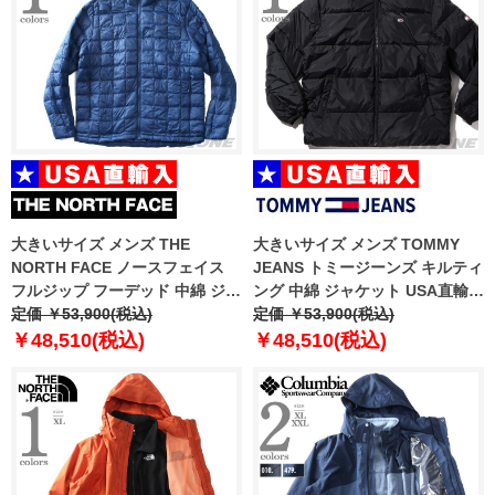
大きいサイズ メンズ THE
大きいサイズ メンズ TOMMY
NORTH FACE ノースフェイス
JEANS トミージーンズ キルティ
フルジップ フーデッド 中綿 ジャ
ング 中綿 ジャケット USA直輸入
ケット ThermoBall Eco Hoodie
定価 ￥53,900(税込)
dm0dm18487
定価 ￥53,900(税込)
USA直輸入 nf0a5glk-hdc
￥48,510(税込)
￥48,510(税込)