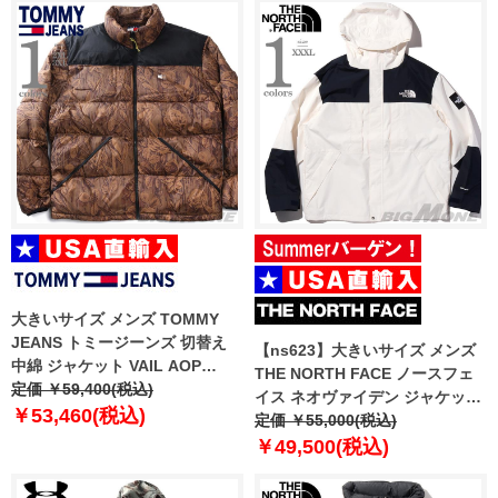
大きいサイズ メンズ TOMMY
JEANS トミージーンズ 切替え
【ns623】大きいサイズ メンズ
中綿 ジャケット VAIL AOP
THE NORTH FACE ノースフェ
PUFFER USA直輸入
定価 ￥59,400(税込)
イス ネオヴァイデン ジャケット
dm0dm22037
￥53,460(税込)
NEO VAIDEN JACKET USA直輸
定価 ￥55,000(税込)
入 nj2hq01j
￥49,500(税込)