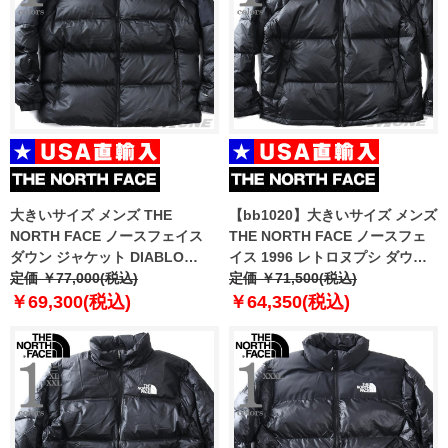
大きいサイズ メンズ THE
【bb1020】大きいサイズ メンズ
NORTH FACE ノースフェイス
THE NORTH FACE ノースフェ
ダウン ジャケット DIABLO
イス 1996 レトロヌプシ ダウン
DOWN 2.0 JACKET USA直輸入
定価 ￥77,000(税込)
ジャケット 1996 RETRO
定価 ￥71,500(税込)
nf0a8993-ph5
NUPTSE JACKET USA直輸入
￥69,300(税込)
￥64,350(税込)
nf0a3c8d-le4