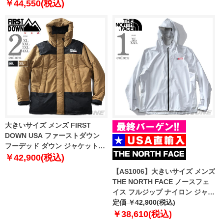
USA直輸入 nj2hq01d
￥44,550(税込)
大きいサイズ メンズ FIRST
DOWN USA ファーストダウン
フーデッド ダウン ジャケット
f542053
￥42,900(税込)
【AS1006】大きいサイズ メンズ
THE NORTH FACE ノースフェ
イス フルジップ ナイロン ジャケ
ット FRST DWN PACK JKT
定価 ￥42,900(税込)
USA直輸入 nf0a5iyy-53c
￥38,610(税込)