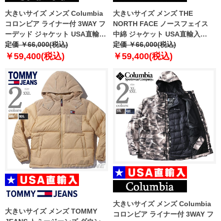
大きいサイズ メンズ Columbia
大きいサイズ メンズ THE
コロンビア ライナー付 3WAY フ
NORTH FACE ノースフェイス
ーデッド ジャケット USA直輸入
中綿 ジャケット USA直輸入
2090281
定価 ￥66,000(税込)
nj3nq53a
定価 ￥66,000(税込)
￥59,400(税込)
￥59,400(税込)
大きいサイズ メンズ Columbia
大きいサイズ メンズ TOMMY
コロンビア ライナー付 3WAY フ