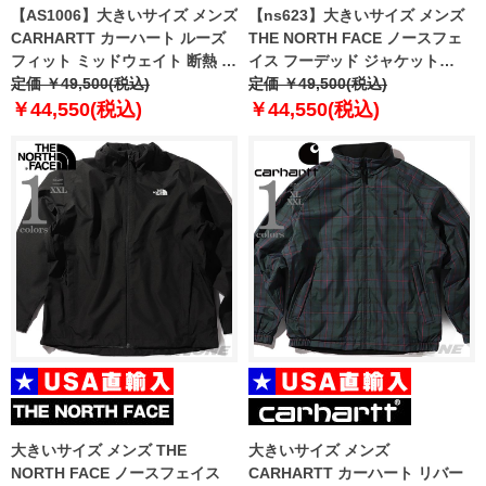
【AS1006】大きいサイズ メンズ
【ns623】大きいサイズ メンズ
CARHARTT カーハート ルーズ
THE NORTH FACE ノースフェ
フィット ミッドウェイト 断熱 ジ
イス フーデッド ジャケット
ャケット Montana Loose Fit
定価 ￥49,500(税込)
MARTIS JACKET USA直輸入
定価 ￥49,500(税込)
Insulated Jacket USA直輸入
nj3bq50k
￥44,550(税込)
￥44,550(税込)
105474
大きいサイズ メンズ THE
大きいサイズ メンズ
NORTH FACE ノースフェイス
CARHARTT カーハート リバー