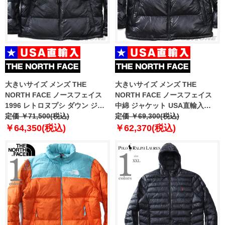
大きいサイズ メンズ THE
大きいサイズ メンズ THE
NORTH FACE ノースフェイス
NORTH FACE ノースフェイス
1996 レトロヌプシ ダウン ジャ
中綿 ジャケット USA直輸入
ケット 1996 RETRO NUPTSE
定価 ￥71,500(税込)
nj3nr50a
定価 ￥69,300(税込)
JACKET USA直輸入 nf0a3c8d-
￥64,350(税込)
￥62,370(税込)
4g3