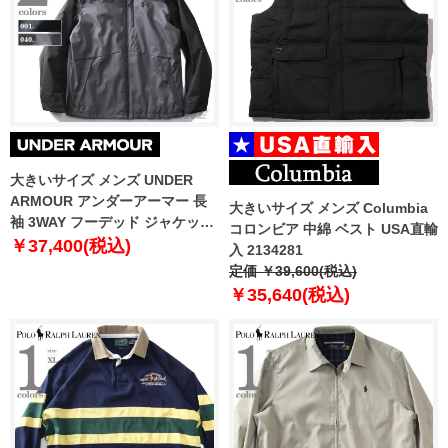
大きいサイズ メンズ UNDER
ARMOUR アンダーアーマー 長
大きいサイズ メンズ Columbia
袖 3WAY フーデッド ジャケット
コロンビア 中綿 ベスト USA直輸
スポーツウェア USA 直輸入
￥37,400(税込)
入 2134281
1316018
定価 ￥39,600(税込)
￥35,640(税込)