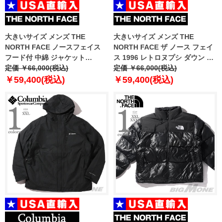
大きいサイズ メンズ THE
大きいサイズ メンズ THE
NORTH FACE ノースフェイス
NORTH FACE ザ ノース フェイ
フード付 中綿 ジャケット
ス 1996 レトロヌプシ ダウン ジ
LIMBARA INS JKT USA直輸入
定価 ￥66,000(税込)
ャケット 1996 RETRO NUPTSE
定価 ￥66,000(税込)
nf0a89eg-jk3
JACKET USA直輸入 nj1dn75
￥59,400(税込)
￥59,400(税込)