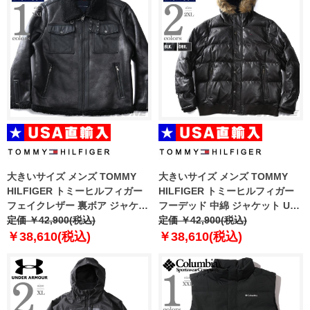
大きいサイズ メンズ TOMMY
大きいサイズ メンズ TOMMY
HILFIGER トミーヒルフィガー
HILFIGER トミーヒルフィガー
フェイクレザー 裏ボア ジャケッ
フーデッド 中綿 ジャケット USA
ト USA直輸入 152as819
定価 ￥42,900(税込)
直輸入 150au263
定価 ￥42,900(税込)
￥38,610(税込)
￥38,610(税込)