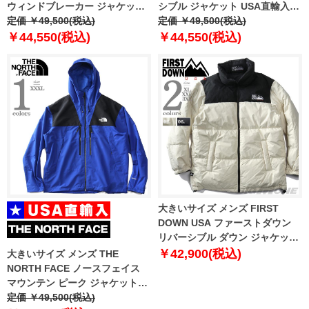
ウィンドブレーカー ジャケット
シブル ジャケット USA直輸入
USA直輸入 nf0a87fr-4h0
定価 ￥49,500(税込)
i035145
定価 ￥49,500(税込)
￥44,550(税込)
￥44,550(税込)
大きいサイズ メンズ FIRST
DOWN USA ファーストダウン
リバーシブル ダウン ジャケット
f542052
￥42,900(税込)
大きいサイズ メンズ THE
NORTH FACE ノースフェイス
マウンテン ピーク ジャケット
MOUNTAIN PEAK JACKET
定価 ￥49,500(税込)