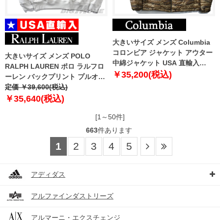
大きいサイズ メンズ Columbia
コロンビア ジャケット アウター
大きいサイズ メンズ POLO
中綿ジャケット USA 直輸入
RALPH LAUREN ポロ ラルフロ
xm0565
￥35,200(税込)
ーレン バックプリント プルオー
バー パーカー POLO BEAR USA
定価 ￥39,600(税込)
直輸入 710p05917-001
￥35,640(税込)
[1～50件]
663
件あります
1
2
3
4
5
アディダス
アルファインダストリーズ
アルマーニ・エクスチェンジ