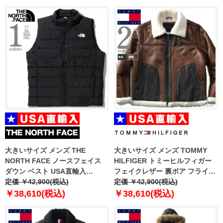
大きいサイズ メンズ THE
大きいサイズ メンズ TOMMY
NORTH FACE ノースフェイス
HILFIGER トミーヒルフィガー
ダウン ベスト USA直輸入
フェイクレザー 裏ボア フライト
nf0a84ik-jk3
定価 ￥42,900(税込)
ジャケット ジャケット B-3 ボマ
定価 ￥42,900(税込)
ー USA直輸入 150as251
￥38,610(税込)
￥38,610(税込)