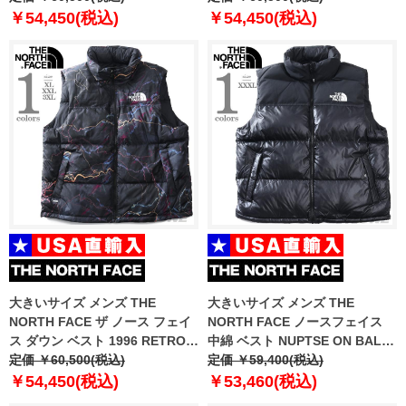
￥54,450(税込)
￥54,450(税込)
大きいサイズ メンズ THE
大きいサイズ メンズ THE
NORTH FACE ザ ノース フェイ
NORTH FACE ノースフェイス
ス ダウン ベスト 1996 RETRO
中綿 ベスト NUPTSE ON BALL
NUPTSE VEST USA直輸入
定価 ￥60,500(税込)
VEST USA直輸入 nv3nr50a
定価 ￥59,400(税込)
nf0a3jqq-iri
￥54,450(税込)
￥53,460(税込)