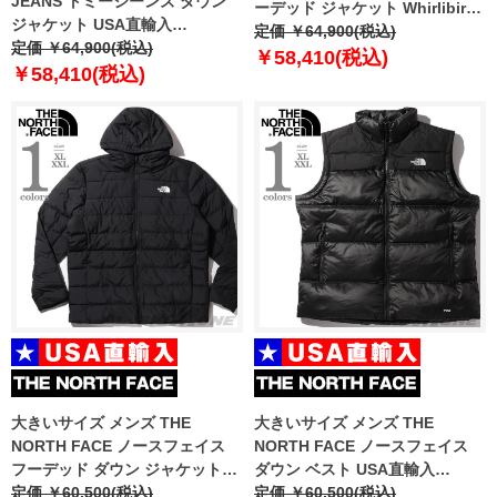
JEANS トミージーンズ ダウン
ーデッド ジャケット Whirlibird
ジャケット USA直輸入
V Printed Interchange Jacket
定価 ￥64,900(税込)
dm0dm17229
定価 ￥64,900(税込)
USA直輸入 2105031
￥58,410(税込)
￥58,410(税込)
大きいサイズ メンズ THE
大きいサイズ メンズ THE
NORTH FACE ノースフェイス
NORTH FACE ノースフェイス
フーデッド ダウン ジャケット
ダウン ベスト USA直輸入
USA直輸入 nf0a84i1-jk3
定価 ￥60,500(税込)
nf0a8994-ph5
定価 ￥60,500(税込)