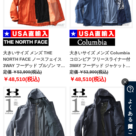
大きいサイズ メンズ THE
大きいサイズ メンズ Columbia
NORTH FACE ノースフェイス
コロンビア フリースライナー付
3WAY フーデッド ブルゾン マウ
3WAY フーデッド ジャケット
ンテンパーカー EVOLVE II
定価 ￥53,900(税込)
Bugaboo III Fleece
定価 ￥53,900(税込)
TRICLIMATER JACKET USA直
Interchange Jacket USA直輸入
￥48,510(税込)
￥48,510(税込)
輸入 nf00cg55
2096901