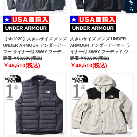
【bb1020】大きいサイズ メンズ
大きいサイズ メンズ UNDER
UNDER ARMOUR アンダーアー
ARMOUR アンダーアーマー ラ
マー ライナー付 3WAY フーデッ
イナー付 3WAY フーデッド ジャ
ド ジャケット USA直輸入
定価 ￥53,900(税込)
ケット PORTER 3-IN-1 JACKET
定価 ￥53,900(税込)
1371585-012
USA直輸入 1371585-002
￥48,510(税込)
￥48,510(税込)