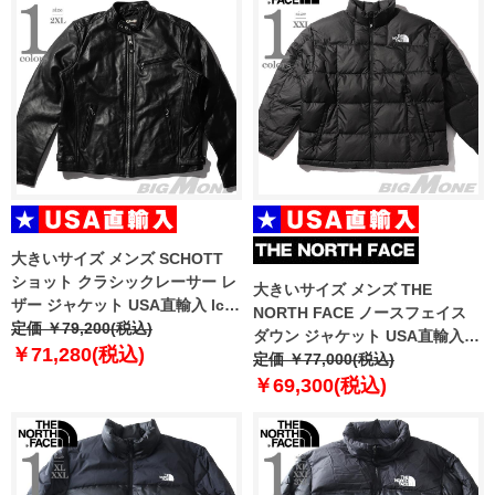
大きいサイズ メンズ SCHOTT
ショット クラシックレーサー レ
大きいサイズ メンズ THE
ザー ジャケット USA直輸入 lc-
NORTH FACE ノースフェイス
940-d
定価 ￥79,200(税込)
ダウン ジャケット USA直輸入
￥71,280(税込)
nf0a3y23-4h0
定価 ￥77,000(税込)
￥69,300(税込)