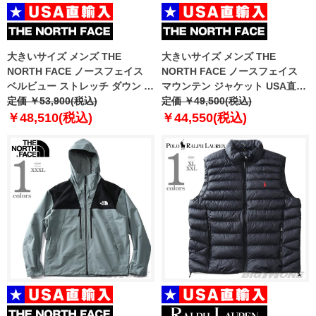
大きいサイズ メンズ THE
大きいサイズ メンズ THE
NORTH FACE ノースフェイス
NORTH FACE ノースフェイス
ベルビュー ストレッチ ダウン ベ
マウンテン ジャケット USA直輸
スト BELLEVIEW STRETCH
定価 ￥53,900(税込)
入 nf0a8b5g-rou
定価 ￥49,500(税込)
DOWN VEST USA直輸入
￥48,510(税込)
￥44,550(税込)
nf0a7ujr-4h0