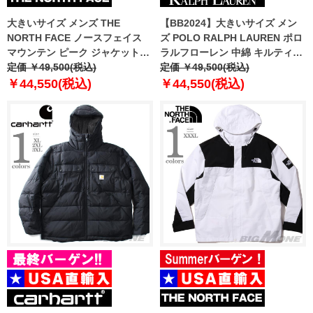
大きいサイズ メンズ THE
【BB2024】大きいサイズ メン
NORTH FACE ノースフェイス
ズ POLO RALPH LAUREN ポロ
マウンテン ピーク ジャケット
ラルフローレン 中綿 キルティン
MOUNTAIN PEAK JACKET
定価 ￥49,500(税込)
グ ベスト USA直輸入
定価 ￥49,500(税込)
USA直輸入 nj2hq01a
710949962-002
￥44,550(税込)
￥44,550(税込)