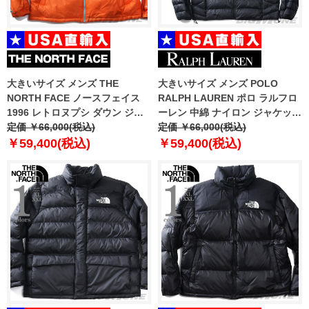
大きいサイズ メンズ THE
大きいサイズ メンズ POLO
NORTH FACE ノースフェイス
RALPH LAUREN ポロ ラルフロ
1996 レトロヌプシ ダウン ジャ
ーレン 中綿 ナイロン ジャケット
ケット 1996 RETRO NUPTSE
定価 ￥66,000(税込)
USA直輸入 710955870-002
定価 ￥66,000(税込)
JACKET USA直輸入 nf0a3c8d-
￥59,400(税込)
￥59,400(税込)
1s0