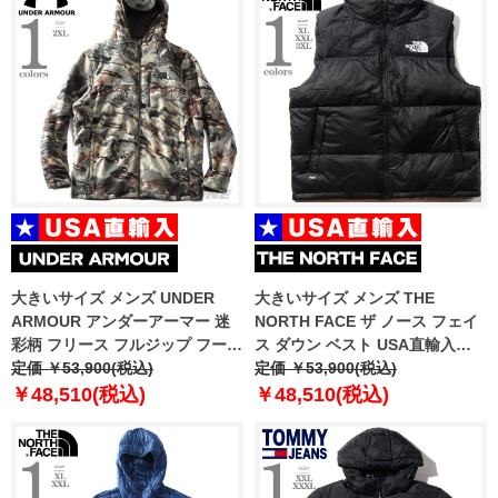
大きいサイズ メンズ UNDER
大きいサイズ メンズ THE
ARMOUR アンダーアーマー 迷
NORTH FACE ザ ノース フェイ
彩柄 フリース フルジップ フーデ
ス ダウン ベスト USA直輸入
ッド ジャケット Rut Windproof
定価 ￥53,900(税込)
nf0a3jqq-le4
定価 ￥53,900(税込)
Jacket USA直輸入 1378817-994
￥48,510(税込)
￥48,510(税込)