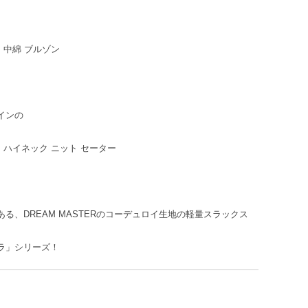
レス 中綿 ブルゾン
インの
ージ ハイネック ニット セーター
る、DREAM MASTERのコーデュロイ生地の軽量スラックス
ラ」シリーズ！