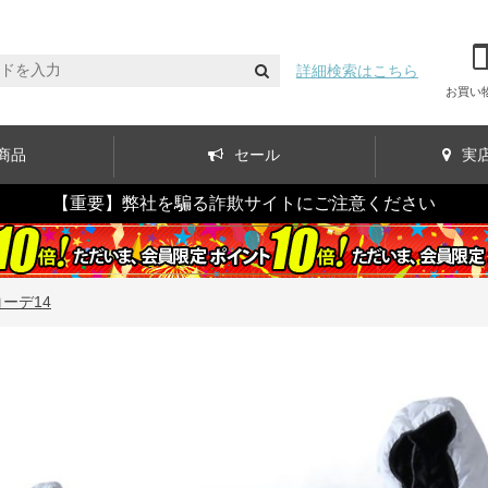
詳細検索はこちら
お買い
商品
セール
実
【重要】弊社を騙る詐欺サイトにご注意ください
コーデ14