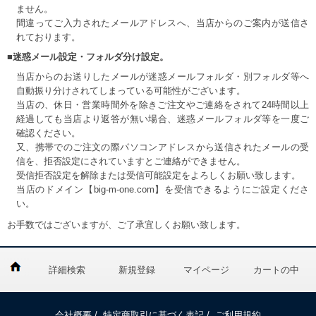
ません。
間違ってご入力されたメールアドレスへ、当店からのご案内が送信さ
れております。
■迷惑メール設定・フォルダ分け設定。
当店からのお送りしたメールが迷惑メールフォルダ・別フォルダ等へ
自動振り分けされてしまっている可能性がございます。
当店の、休日・営業時間外を除きご注文やご連絡をされて24時間以上
経過しても当店より返答が無い場合、迷惑メールフォルダ等を一度ご
確認ください。
又、携帯でのご注文の際パソコンアドレスから送信されたメールの受
信を、拒否設定にされていますとご連絡ができません。
受信拒否設定を解除または受信可能設定をよろしくお願い致します。
当店のドメイン【big-m-one.com】を受信できるようにご設定くださ
い。
お手数ではございますが、ご了承宜しくお願い致します。
詳細検索
新規登録
マイページ
カートの中
会社概要
/
特定商取引に基づく表記
/
ご利用規約