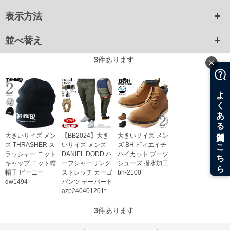
表示方法
並べ替え
3
件あります
大きいサイズ メン
【BB2024】大き
大きいサイズ メン
ズ THRASHER ス
いサイズ メンズ
ズ BH ビィエイチ
ラッシャー ニット
DANIEL DODD ハ
ハイカット ブーツ
キャップ ニット帽
ーフシャーリング
シューズ 撥水加工
帽子 ビーニー
ストレッチ カーゴ
bh-2100
dw1494
パンツ テーパード
azp240401201t
3
件あります