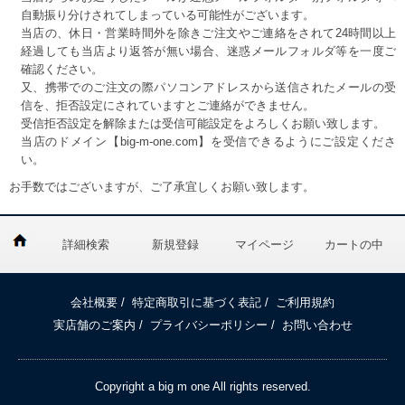
自動振り分けされてしまっている可能性がございます。
当店の、休日・営業時間外を除きご注文やご連絡をされて24時間以上
経過しても当店より返答が無い場合、迷惑メールフォルダ等を一度ご
確認ください。
又、携帯でのご注文の際パソコンアドレスから送信されたメールの受
信を、拒否設定にされていますとご連絡ができません。
受信拒否設定を解除または受信可能設定をよろしくお願い致します。
当店のドメイン【big-m-one.com】を受信できるようにご設定くださ
い。
お手数ではございますが、ご了承宜しくお願い致します。
詳細検索
新規登録
マイページ
カートの中
会社概要
/
特定商取引に基づく表記
/
ご利用規約
実店舗のご案内
/
プライバシーポリシー
/
お問い合わせ
Copyright a big m one All rights reserved.