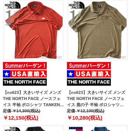
【ns623】大きいサイズ メンズ
【ns623】大きいサイズ メンズ
THE NORTH FACE ノースフェ
THE NORTH FACE ノースフェ
イス 半袖 ポロシャツ TANKEN
イス 鹿の子 半袖 ポロシャツ
POLO USA直輸入 nf0a2waz-g6i
定価 ￥14,300(税込)
ESS RG POLO USA直輸入
定価 ￥12,100(税込)
nf0a8c1p-2el
￥12,150(税込)
￥10,280(税込)