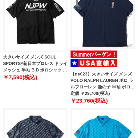
大きいサイズ メンズ SOUL
SPORTS×新日本プロレス ドライ
メッシュ 半袖 B.D ポロシャツ ブ
【ns623】大きいサイズ メンズ
ラック 1278-6217-1 3L 4L 5L
￥7,590(税込)
POLO RALPH LAUREN ポロ ラ
6L 8L
ルフローレン 鹿の子 半袖 ポロシ
ャツ USA直輸入 710p04982-001
定価 ￥29,700(税込)
￥23,760(税込)