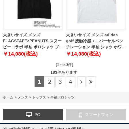
大きいサイズ メンズ
大きいサイズ メンズ adidas
FLAGSTAFF×PEANUTS スヌー
golf 接触冷感ユニバーサルベン
ピーコラボ 半袖 ポロシャツ ブラ
チレーション 半袖 シャツ ホワイ
ック 1278-6536-2 3L 4L 5L 6L
ト 1278-6210-1 4XL 5XL
￥14,080(税込)
￥14,080(税込)
8L
[1～50件]
183
件あります
1
2
3
4
ホーム
>
メンズ
>
トップス
>
半袖ポロシャツ
PC
スマートフォン