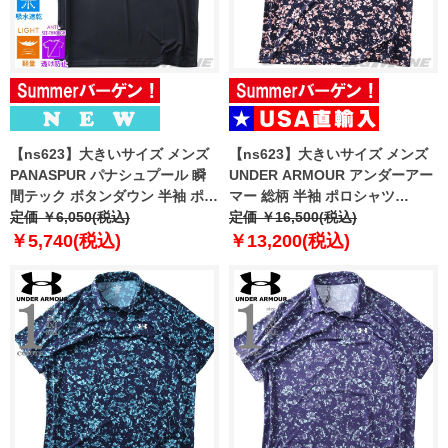
【ns623】大きいサイズ メンズ
【ns623】大きいサイズ メンズ
PANASPUR パナシュプール 瞬
UNDER ARMOUR アンダーアー
間テック ボタンダウン 半袖 ポロ
マー 総柄 半袖 ポロシャツ
シャツ 軽量 ドライタッチ 春夏新
定価 ￥6,050(税込)
MATCHPLAY PRINTED POLO
定価 ￥16,500(税込)
作 6403-731z
USA直輸入 6009800-410
￥5,740(税込)
￥13,200(税込)