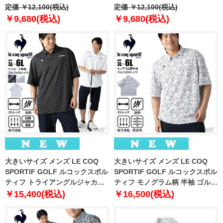
ツ USA直輸入 um0994-190
定価 ￥12,100(税込)
ツ USA直輸入 um0997-1139
定価 ￥12,100(税込)
￥9,680(税込)
￥9,680(税込)
大きいサイズ メンズ LE COQ
大きいサイズ メンズ LE COQ
SPORTIF GOLF ルコックスポル
SPORTIF GOLF ルコックスポル
ティフ トライアングルジャカー
ティフ モノグラム柄 半袖 ゴルフ
ド 半袖 ゴルフ ポロシャツ スト
ポロシャツ ストレッチ 吸汗速乾
￥15,400(税込)
￥16,500(税込)
レッチ 吸汗速乾 UVカット 春夏
UVカット 高通気 春夏新作
新作 lg6shsb0m 【fre】
lg6shsb2m 【fre】