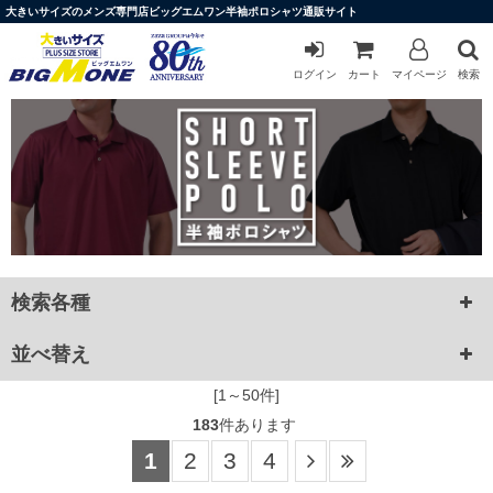
大きいサイズのメンズ専門店ビッグエムワン半袖ポロシャツ通販サイト
ログイン
カート
マイページ
検索
検索各種
並べ替え
[1～50件]
183
件あります
1
2
3
4