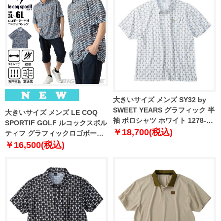
大きいサイズ メンズ SY32 by
SWEET YEARS グラフィック 半
大きいサイズ メンズ LE COQ
袖 ポロシャツ ホワイト 1278-
SPORTIF GOLF ルコックスポル
6276-1 3L 4L 5L 6L
￥18,700(税込)
ティフ グラフィックロゴボーダ
ー 半袖 ゴルフ ポロシャツ スト
￥16,500(税込)
レッチ 吸汗速乾 UVカット 高通
気 春夏新作 lg6shsb3m 【fre】