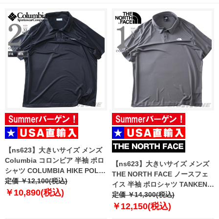
【ns623】大きいサイズ メンズ
Columbia コロンビア 半袖 ポロ
【ns623】大きいサイズ メンズ
シャツ COLUMBIA HIKE POLO
THE NORTH FACE ノースフェ
USA直輸入 1990401
定価 ￥12,100(税込)
イス 半袖 ポロシャツ TANKEN
￥10,890(税込)
POLO USA直輸入 nf0a2waz-
定価 ￥14,300(税込)
0uz
￥12,150(税込)