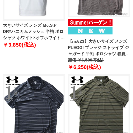
大きいサイズ メンズ Mc.S.P
DRYハニカムメッシュ 半袖 ポロ
シャツ ホワイト×オフホワイト
【ns623】大きいサイズ メンズ
1258-6295-1 3L 4L 5L 6L 8L
￥3,850(税込)
PLEGGI プレッジ ストライプ ジ
10L
ャガード 半袖 ポロシャツ 春夏新
作 66-48237-2
定価 ￥6,589(税込)
￥6,250(税込)