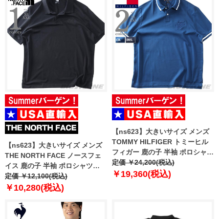
【ns623】大きいサイズ メンズ
TOMMY HILFIGER トミーヒル
【ns623】大きいサイズ メンズ
フィガー 鹿の子 半袖 ポロシャツ
THE NORTH FACE ノースフェ
USA直輸入 mw0mw42769
定価 ￥24,200(税込)
イス 鹿の子 半袖 ポロシャツ
￥19,360(税込)
ESS RG POLO USA直輸入
定価 ￥12,100(税込)
nf0a8c1p-jk3
￥10,280(税込)