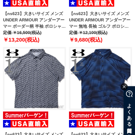
【ns623】大きいサイズ メンズ
【ns623】大きいサイズ メンズ
UNDER ARMOUR アンダーアー
UNDER ARMOUR アンダーアー
マー ボーダー柄 半袖 ポロシャツ
マー 無地 長袖 ゴルフ ポロシャ
USA直輸入 6010980-410
定価 ￥16,500(税込)
ツ USA直輸入 um0931-000
定価 ￥12,100(税込)
￥13,200(税込)
￥9,680(税込)
【ns623】大きいサイズ メンズ
【ns623】大きいサイズ メンズ