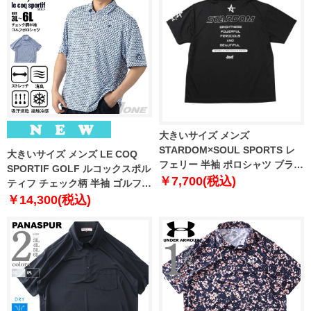
大きいサイズ メンズ
STARDOM×SOUL SPORTS レ
大きいサイズ メンズ LE COQ
フェリー 半袖 ポロシャツ ブラッ
SPORTIF GOLF ルコックスポル
ク 1278-6593-1 3L 4L 5L 6L
￥7,700(税込)
ティフ チェック柄 半袖 ゴルフ
ポロシャツ ストレッチ 消臭 接触
￥14,300(税込)
冷感 吸汗速乾 UVカット 春夏新
作 lg6shsb6m 【fre】