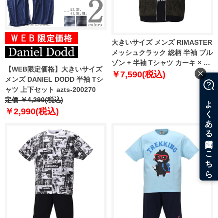
大きいサイズ メンズ RIMASTER
メッシュクラック 総柄 半袖 ブル
ゾン + 半袖 Tシャツ カーキ × ブ
【WEB限定価格】大きいサイズ
ラック 1258-0252-2 3L 4L 5L
￥7,590(税込)
メンズ DANIEL DODD 半袖 Tシ
6L 8L
ャツ 上下セット azts-200270
定価 ￥4,290(税込)
￥2,990(税込)