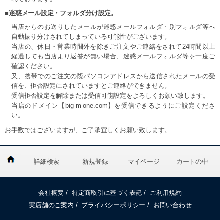
■迷惑メール設定・フォルダ分け設定。
当店からのお送りしたメールが迷惑メールフォルダ・別フォルダ等へ
自動振り分けされてしまっている可能性がございます。
当店の、休日・営業時間外を除きご注文やご連絡をされて24時間以上
経過しても当店より返答が無い場合、迷惑メールフォルダ等を一度ご
確認ください。
又、携帯でのご注文の際パソコンアドレスから送信されたメールの受
信を、拒否設定にされていますとご連絡ができません。
受信拒否設定を解除または受信可能設定をよろしくお願い致します。
当店のドメイン【big-m-one.com】を受信できるようにご設定くださ
い。
お手数ではございますが、ご了承宜しくお願い致します。
詳細検索
新規登録
マイページ
カートの中
会社概要
/
特定商取引に基づく表記
/
ご利用規約
実店舗のご案内
/
プライバシーポリシー
/
お問い合わせ