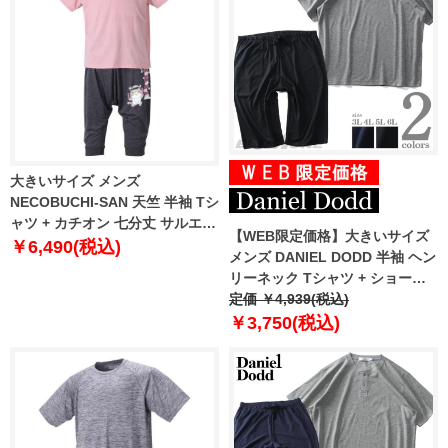
大きいサイズ メンズ
NECOBUCHI-SAN 天竺 半袖 Tシ
ャツ + カチオン 七分丈 サルエル
【WEB限定価格】大きいサイズ
パンツ ピンク × ブラック杢
￥6,490(税込)
メンズ DANIEL DODD 半袖 ヘン
1258-1272-1 3L 4L 5L 6L
リーネック Tシャツ + ショーツ
上下セット azts-210201
定価 ￥4,939(税込)
￥3,750(税込)