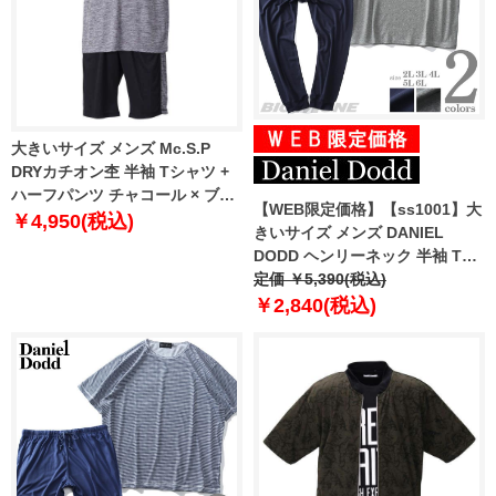
大きいサイズ メンズ Mc.S.P
DRYカチオン杢 半袖 Tシャツ +
ハーフパンツ チャコール × ブラ
【WEB限定価格】【ss1001】大
ック 1256-1210-2 3L 4L 5L 6L
￥4,950(税込)
きいサイズ メンズ DANIEL
8L
DODD ヘンリーネック 半袖 Tシ
ャツ 上下セット azts-219001
定価 ￥5,390(税込)
￥2,840(税込)