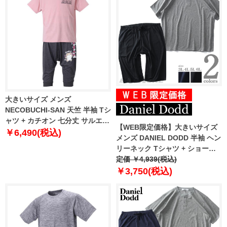
大きいサイズ メンズ
NECOBUCHI-SAN 天竺 半袖 Tシ
ャツ + カチオン 七分丈 サルエル
【WEB限定価格】大きいサイズ
パンツ ピンク × ブラック杢
￥6,490(税込)
メンズ DANIEL DODD 半袖 ヘン
1258-1272-1 3L 4L 5L 6L
リーネック Tシャツ + ショーツ
上下セット azts-210201
定価 ￥4,939(税込)
￥3,750(税込)