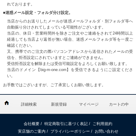
れております。
■迷惑メール設定・フォルダ分け設定。
当店からのお送りしたメールが迷惑メールフォルダ・別フォルダ等へ
自動振り分けされてしまっている可能性がございます。
当店の、休日・営業時間外を除きご注文やご連絡をされて24時間以上
経過しても当店より返答が無い場合、迷惑メールフォルダ等を一度ご
確認ください。
又、携帯でのご注文の際パソコンアドレスから送信されたメールの受
信を、拒否設定にされていますとご連絡ができません。
受信拒否設定を解除または受信可能設定をよろしくお願い致します。
当店のドメイン【big-m-one.com】を受信できるようにご設定くださ
い。
お手数ではございますが、ご了承宜しくお願い致します。
詳細検索
新規登録
マイページ
カートの中
会社概要
/
特定商取引に基づく表記
/
ご利用規約
実店舗のご案内
/
プライバシーポリシー
/
お問い合わせ