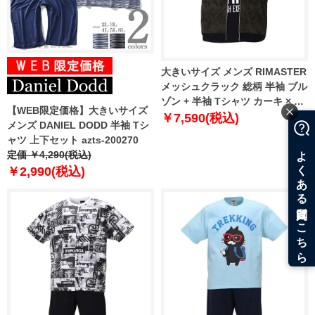
大きいサイズ メンズ RIMASTER
メッシュクラック 総柄 半袖 ブル
ゾン + 半袖 Tシャツ カーキ × ブ
【WEB限定価格】大きいサイズ
ラック 1258-0252-2 3L 4L 5L
￥7,590(税込)
メンズ DANIEL DODD 半袖 Tシ
6L 8L
ャツ 上下セット azts-200270
定価 ￥4,290(税込)
￥2,990(税込)