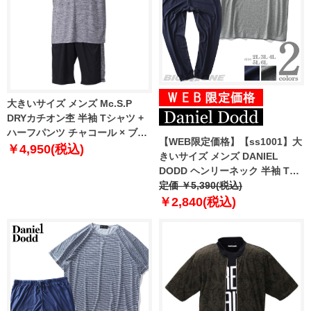
大きいサイズ メンズ Mc.S.P
DRYカチオン杢 半袖 Tシャツ +
ハーフパンツ チャコール × ブラ
【WEB限定価格】【ss1001】大
ック 1256-1210-2 3L 4L 5L 6L
￥4,950(税込)
きいサイズ メンズ DANIEL
8L
DODD ヘンリーネック 半袖 Tシ
ャツ 上下セット azts-219001
定価 ￥5,390(税込)
￥2,840(税込)