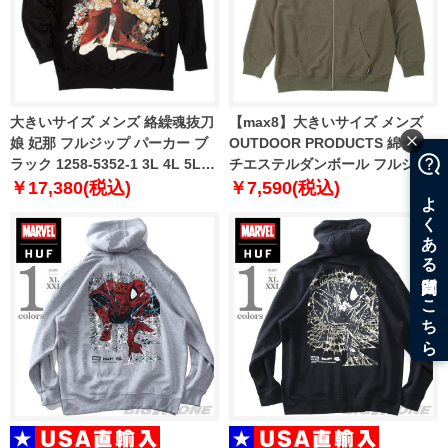
大きいサイズ メンズ 絡繰魂抜刀
【max8】大きいサイズ メンズ
娘 妃那 フルジップ パーカー ブ
OUTDOOR PRODUCTS 綿タッ
ラック 1258-5352-1 3L 4L 5L
チエステルダンボール フルジッ
6L
プ パーカー カーキ 1258-5311-3
￥17,380(税込)
￥7,590(税込)
3L 4L 5L 6L 7L 8L