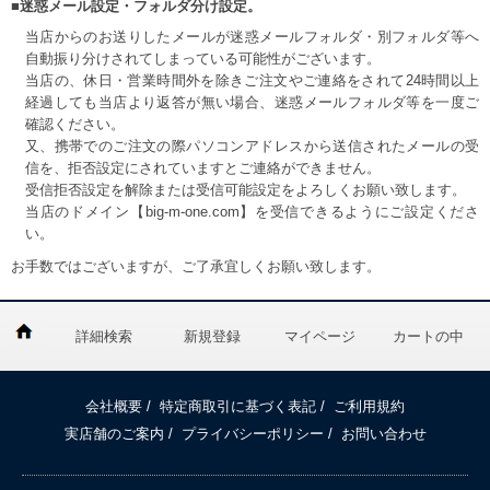
■迷惑メール設定・フォルダ分け設定。
当店からのお送りしたメールが迷惑メールフォルダ・別フォルダ等へ
自動振り分けされてしまっている可能性がございます。
当店の、休日・営業時間外を除きご注文やご連絡をされて24時間以上
経過しても当店より返答が無い場合、迷惑メールフォルダ等を一度ご
確認ください。
又、携帯でのご注文の際パソコンアドレスから送信されたメールの受
信を、拒否設定にされていますとご連絡ができません。
受信拒否設定を解除または受信可能設定をよろしくお願い致します。
当店のドメイン【big-m-one.com】を受信できるようにご設定くださ
い。
お手数ではございますが、ご了承宜しくお願い致します。
詳細検索
新規登録
マイページ
カートの中
会社概要
/
特定商取引に基づく表記
/
ご利用規約
実店舗のご案内
/
プライバシーポリシー
/
お問い合わせ