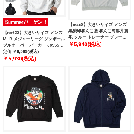
【max8】大きいサイズ メンズ
黒柴印和んこ堂 和んこ海鮮丼裏
【ns623】大きいサイズ メンズ
毛 クルー トレーナー グレー
MLB メジャーリーグ ダンボール
1258-5321-1 3L 4L 5L 6L 8L
￥5,940(税込)
プルオーバー パーカー c6555m
【t2502】
定価 ￥6,589(税込)
￥5,930(税込)