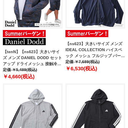
【ns623】大きいサイズ メンズ
IDEAL COLLECTION ハイスペ
【tenN】【ns623】大きいサイ
ック メッシュ フルジップ パーカ
ズ メンズ DANIEL DODD セット
ー 吸汗速乾 接触冷感 通気性 形
定価 ￥7,689(税込)
アップ ドライメッシュ 接触冷感
態安定 61651000za
￥6,530(税込)
フルジップ パーカー 846-
定価 ￥5,489(税込)
cj2501dry
￥4,660(税込)