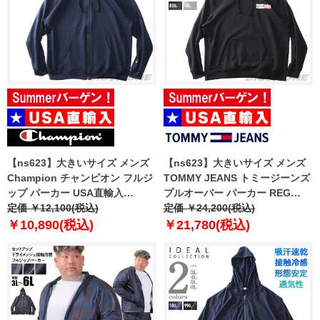
【ns623】大きいサイズ メンズ
【ns623】大きいサイズ メンズ
Champion チャンピオン フルジ
TOMMY JEANS トミージーンズ
ップ パーカー USA直輸入
プルオーバー パーカー REG
s0891x-407d55
定価 ￥12,100(税込)
ENTRY GRAPHIC HOODIE EXT
定価 ￥24,200(税込)
USA直輸入 dm0dm20257
￥10,890(税込)
￥21,780(税込)