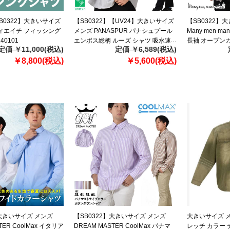
SB0322】大きいサイズ
【SB0322】【UV24】大きいサイズ
【SB0322】
ビィエイチ フィッシング
メンズ PANASPUR パナシュプール
Many men m
40101
エンボス総柄 ルーズ シャツ 吸水速
長袖 オープン
定価 ￥11,000(税込)
定価 ￥6,589(税込)
乾 軽量 UVカット 4742-404
m2415000-b
￥8,800(税込)
￥5,600(税込)
】大きいサイズ メンズ
【SB0322】大きいサイズ メンズ
大きいサイズ メンズ 
TER CoolMax イタリア
DREAM MASTER CoolMax パナマ
レッチ カラー 