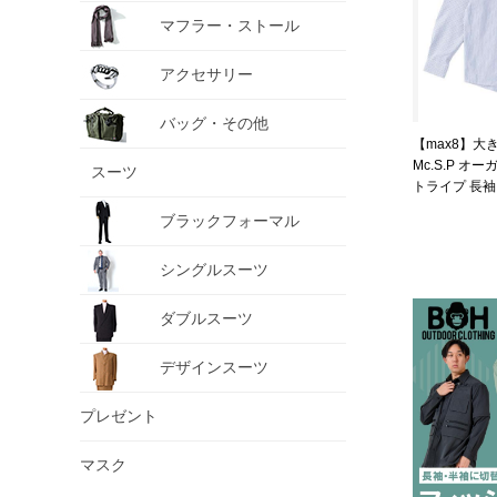
マフラー・ストール
アクセサリー
バッグ・その他
【max8】大
Mc.S.P オ
スーツ
トライプ 長袖 
1277-4361-2 
ブラックフォーマル
シングルスーツ
ダブルスーツ
デザインスーツ
プレゼント
マスク