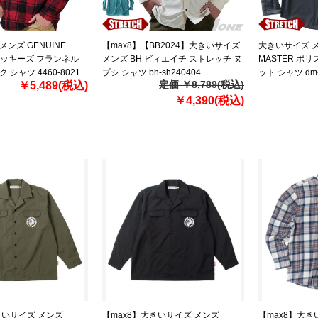
ンズ GENUINE
【max8】【BB2024】大きいサイズ
大きいサイズ メ
Gディッキーズ フランネル
メンズ BH ビィエイチ ストレッチ ヌ
MASTER ポ
 シャツ 4460-8021
プシ シャツ bh-sh240404
ット シャツ dm-
定価 ￥8,789(税込)
￥5,489(税込)
￥4,390(税込)
きいサイズ メンズ
【max8】大きいサイズ メンズ
【max8】大きい