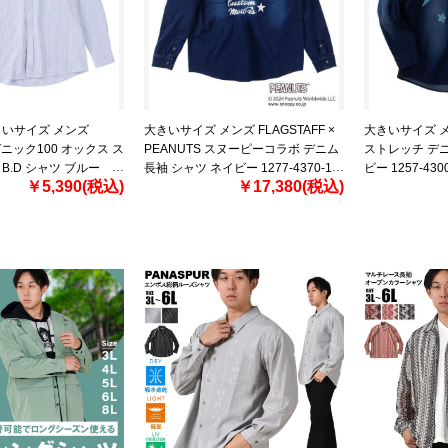
きいサイズ メンズ
大きいサイズ メンズ FLAGSTAFF ×
大きいサイズ メン
ーガニック100 オックス ス
PEANUTS スヌーピーコラボ デニム
ストレッチ デニ
B.D シャツ ブルー
長袖 シャツ ネイビー 1277-4370-1
ビー 1257-4300-
￥5,390(税込)
￥17,380(税込)
3L 4L 5L 6L 8L
3L 4L 5L 6L 8L