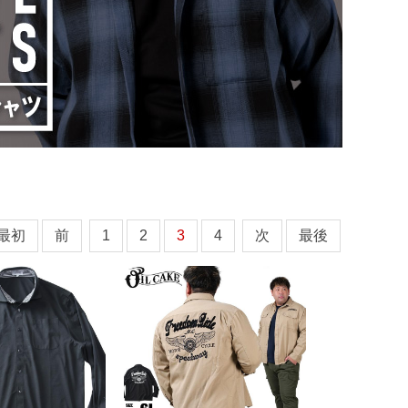
最初
前
1
2
3
4
次
最後