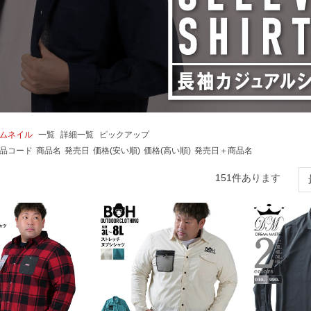
ムネイル
一覧
詳細一覧
ピックアップ
品コード
商品名
発売日
価格(安い順)
価格(高い順)
発売日＋商品名
151
件あります