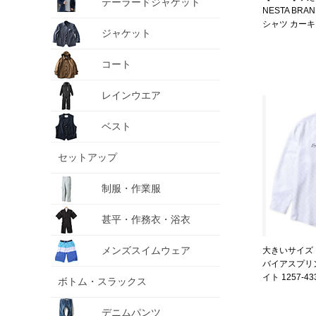
テーラードジャケット
NESTA BR
シャツ カーキ 12
ジャケット
6L 8L
コート
レインウエア
ベスト
セットアップ
制服・作業服
甚平・作務衣・浴衣
メンズスイムウェア
大きいサイズ メンズ
バイアスプリン
イト 1257-433
ボトム・スラックス
デニムパンツ