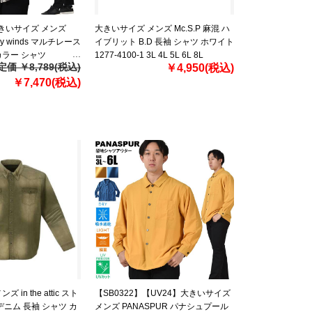
大きいサイズ メンズ
大きいサイズ メンズ Mc.S.P 麻混 ハ
any winds マルチレース
イブリット B.D 長袖 シャツ ホワイト
カラー シャツ
1277-4100-1 3L 4L 5L 6L 8L
定価 ￥8,789(税込)
￥4,950(税込)
￥7,470(税込)
in the attic スト
【SB0322】【UV24】大きいサイズ
デニム 長袖 シャツ カ
メンズ PANASPUR パナシュプール