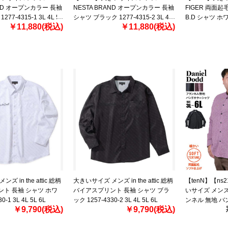
AND オープンカラー 長袖
NESTA BRAND オープンカラー 長袖
FIGER 両面
77-4315-1 3L 4L 5L
シャツ ブラック 1277-4315-2 3L 4L
B.D シャツ ホワ
￥11,880(税込)
￥11,880(税込)
5L 6L 8L
3L 4L 5L 6L 8L
 in the attic 総柄
大きいサイズ メンズ in the attic 総柄
【tenN】【ns
ト 長袖 シャツ ホワ
バイアスプリント 長袖 シャツ ブラ
いサイズ メンズ 
0-1 3L 4L 5L 6L
ック 1257-4330-2 3L 4L 5L 6L
ンネル 無地 バ
￥9,790(税込)
￥9,790(税込)
面起毛 ソフト仕上