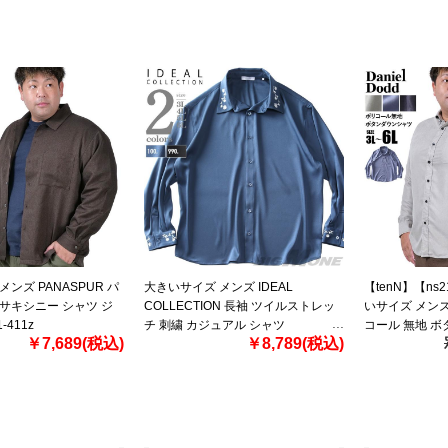
ンズ PANASPUR パ
大きいサイズ メンズ IDEAL
【tenN】【ns
サキシニー シャツ ジ
COLLECTION 長袖 ツイルストレッ
いサイズ メンズ 
-411z
チ 刺繍 カジュアル シャツ
コール 無地 ボ
￥7,689(税込)
￥8,789(税込)
61642000za
715-sh240405