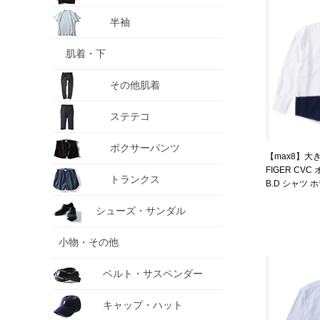
半袖
肌着・下
その他肌着
ステテコ
ボクサーパンツ
【max8】大き
FIGER CV
トランクス
B.D シャツ ホ
3L 4L 5L 6L 
シューズ・サンダル
小物・その他
ベルト・サスペンダー
キャップ・ハット