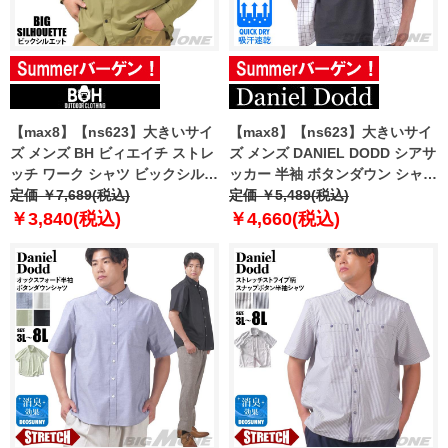
【max8】【ns623】大きいサイ
【max8】【ns623】大きいサイ
ズ メンズ BH ビィエイチ ストレ
ズ メンズ DANIEL DODD シアサ
ッチ ワーク シャツ ビックシルエ
ッカー 半袖 ボタンダウン シャツ
ット bh-sh250109
定価 ￥7,689(税込)
吸汗速乾 715-sh250207
定価 ￥5,489(税込)
【t2501】
￥3,840(税込)
￥4,660(税込)