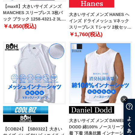
【max8】大きいサイズ メンズ
MANCHES スリーブレス 3枚パ
大きいサイズ メンズ HANES ヘ
ック ブラック 1258-4321-2 3L
インズ ドライメッシュ Vネック
4L 5L 6L 7L 8L
￥4,950(税込)
スリーブレス Tシャツ 2枚セット
軽量 抗菌防臭 肌着 下着
￥1,760(税込)
hm3ez701
大きいサイズ メンズ DANIEL
DODD 綿100% ノースリーブ 肌
【COB24】【SB0322】大きい
着 下着 消臭抗菌 インナーシャツ