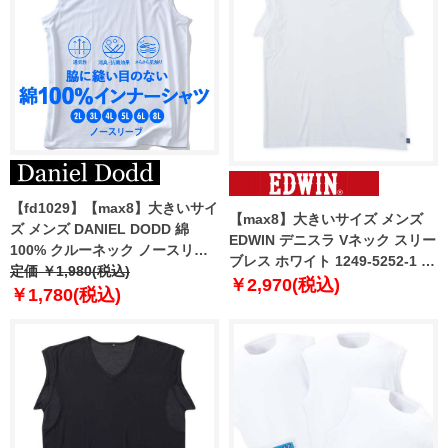
【fd1029】【max8】大きいサイ
【max8】大きいサイズ メンズ
ズ メンズ DANIEL DODD 綿
EDWIN デニスラ Vネック スリー
100% クルーネック ノースリー
ブレス ホワイト 1249-5252-1 3L
ブ Tシャツ 肌着 下着 消臭抗菌
定価 ￥1,980(税込)
4L 5L 6L 7L 8L
￥2,970(税込)
インナーシャツ azu-2552
￥1,780(税込)