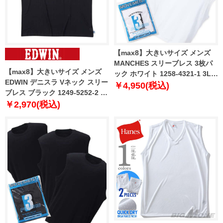
【max8】大きいサイズ メンズ
MANCHES スリーブレス 3枚パ
【max8】大きいサイズ メンズ
ック ホワイト 1258-4321-1 3L
EDWIN デニスラ Vネック スリー
4L 5L 6L 7L 8L
￥4,950(税込)
ブレス ブラック 1249-5252-2 3L
4L 5L 6L 7L 8L
￥2,970(税込)