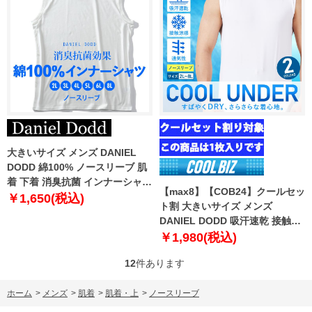
大きいサイズ メンズ DANIEL
DODD 綿100% ノースリーブ 肌
着 下着 消臭抗菌 インナーシャツ
【max8】【COB24】クールセッ
azu-2252
￥1,650(税込)
ト割 大きいサイズ メンズ
DANIEL DODD 吸汗速乾 接触涼
感 クルーネック ノースリーブ ク
￥1,980(税込)
ールアンダー インナー 肌着 下着
12
件あります
1枚入り azu-2102
ホーム
>
メンズ
>
肌着
>
肌着・上
>
ノースリーブ