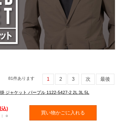
81
件あります
1
2
3
次
最後
ット パープル 1122-5427-2 2L 3L 5L
税込)
買い物かごに入れる
：
○