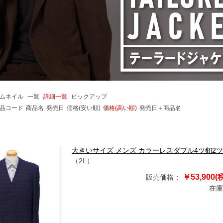
ムネイル
一覧
詳細一覧
ピックアップ
品コード
商品名
発売日
価格(安い順)
価格(高い順)
発売日＋商品名
大きいサイズ メンズ カラーレスダブル4ツ釦2ツ掛 ジャケ
（2L）
￥53,900(
販売価格：
在庫