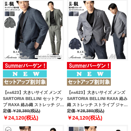
【ns623】大きいサイズ メンズ
【ns623】大きいサイズ メンズ
SARTORIA BELLINI セットアッ
SARTORIA BELLINI RAXA 絡み
プ RAXA 絡み織 ストレッチ ジャ
織 ストレッチ ストライプ ジャケ
ケット 春夏新作 tzjk-33b
定価 ￥28,380(税込)
ット 春夏新作 tzjk-34 【fre】
定価 ￥28,380(税込)
【fre】
￥24,120(税込)
￥24,120(税込)