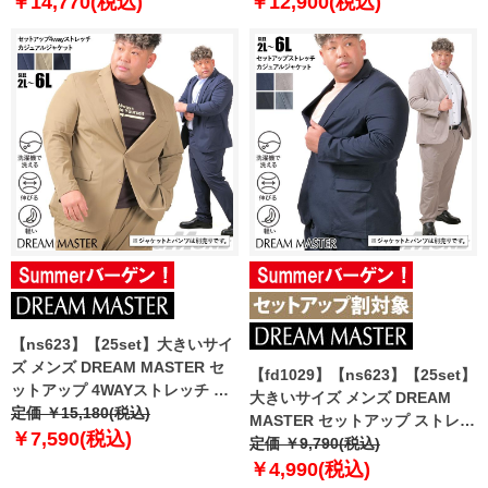
￥14,770(税込)
￥12,900(税込)
【fre】
【ns623】【25set】大きいサイ
ズ メンズ DREAM MASTER セ
【fd1029】【ns623】【25set】
ットアップ 4WAYストレッチ カ
大きいサイズ メンズ DREAM
ジュアル ジャケット 軽量 ウォッ
定価 ￥15,180(税込)
MASTER セットアップ ストレッ
シャブル 消臭抗菌 スマリラ
￥7,590(税込)
チ カジュアル ジャケット 軽量
定価 ￥9,790(税込)
azs2535-sj
ウォッシャブル スマリラ
￥4,990(税込)