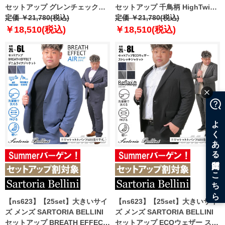
セットアップ グレンチェック
セットアップ 千鳥柄 HighTwist
HighTwist 清涼 ストレッチ ジャ
定価 ￥21,780(税込)
清涼 ストレッチ ジャケット 軽量
定価 ￥21,780(税込)
ケット 軽量 ウォッシャブル スマ
ウォッシャブル スマリラ
￥18,510(税込)
￥18,510(税込)
リラ azs25234-sj
azs25235-sj
【ns623】【25set】大きいサイ
【ns623】【25set】大きいサイ
ズ メンズ SARTORIA BELLINI
ズ メンズ SARTORIA BELLINI
セットアップ BREATH EFFECT
セットアップ ECOウェザー スト