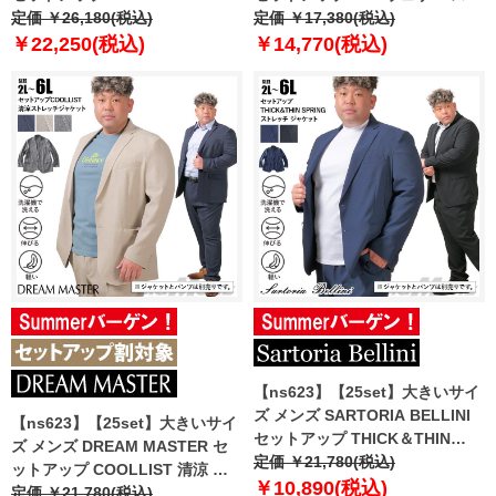
デニムライク ストレッチ ジャケ
定価 ￥26,180(税込)
レッチ ジャケット 軽量 ウォッシ
定価 ￥17,380(税込)
ット 軽量 防シワ 高通気 ウォッ
ャブル スマリラ azs25218-sj
￥22,250(税込)
￥14,770(税込)
シャブル スマリラ ik-brede-jk-l
【ns623】【25set】大きいサイ
ズ メンズ SARTORIA BELLINI
【ns623】【25set】大きいサイ
セットアップ THICK＆THIN
ズ メンズ DREAM MASTER セ
SPRING ストレッチ ジャケット
定価 ￥21,780(税込)
ットアップ COOLLIST 清涼 ス
軽量 ウォッシャブル スマリラ
￥10,890(税込)
トレッチ ジャケット 軽量 ウォッ
定価 ￥21,780(税込)