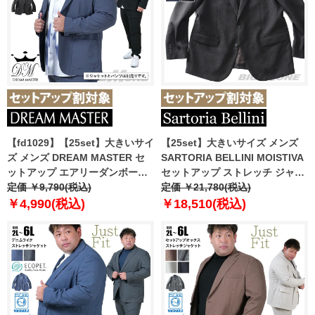
【fd1029】【25set】大きいサイ
【25set】大きいサイズ メンズ
ズ メンズ DREAM MASTER セ
SARTORIA BELLINI MOISTIVA
ットアップ エアリーダンボール
セットアップ ストレッチ ジャケ
ジャケット azw24348-sj
定価 ￥9,790(税込)
ット 滑らかな手触り シワになり
定価 ￥21,780(税込)
にくい ty-mois-jk-l
￥4,990(税込)
￥18,510(税込)