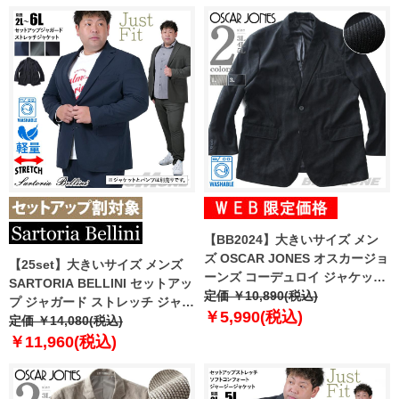
azs25341-sj
【BB2024】大きいサイズ メン
ズ OSCAR JONES オスカージョ
【25set】大きいサイズ メンズ
ーンズ コーデュロイ ジャケット
SARTORIA BELLINI セットアッ
ウォッシャブル イージーケア
定価 ￥10,890(税込)
プ ジャガード ストレッチ ジャケ
7920
￥5,990(税込)
ット ジャストフィット 軽量 ウォ
定価 ￥14,080(税込)
ッシャブル イージーケア ライフ
￥11,960(税込)
スーツ azw24359-sj