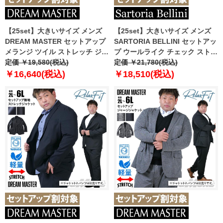
【25set】大きいサイズ メンズ
【25set】大きいサイズ メンズ
DREAM MASTER セットアップ
SARTORIA BELLINI セットアッ
メランジ ツイル ストレッチ ジャ
プ ウールライク チェック ストレ
ケット リラックスフィット 軽量
定価 ￥19,580(税込)
ッチ ジャケット ジャストフィッ
定価 ￥21,780(税込)
ウォッシャブル イージーケア ラ
ト 軽量 ウォッシャブル イージー
￥16,640(税込)
￥18,510(税込)
イフスーツ azw24233-sj
ケア ライフスーツ azw24236-sj