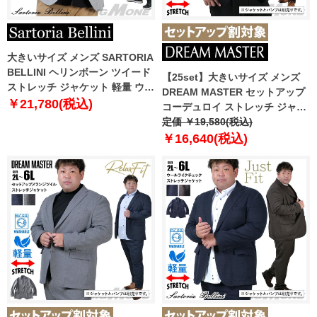
大きいサイズ メンズ SARTORIA
BELLINI ヘリンボーン ツイード
【25set】大きいサイズ メンズ
ストレッチ ジャケット 軽量 ウォ
DREAM MASTER セットアップ
ッシャブル イージーケア
￥21,780(税込)
コーデュロイ ストレッチ ジャケ
azjw2423-1j
ット リラックスフィット 軽量 ウ
定価 ￥19,580(税込)
ォッシャブル イージーケア ライ
￥16,640(税込)
フスーツ azw24234-sj