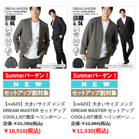
【ns623】大きいサイズ メンズ
【ns623】大きいサイズ メンズ
DREAM MASTER セットアップ
DREAM MASTER セットアップ
COOLLIST清涼 ヘリンボーン ス
COOLLIST清涼 ヘリンボーン ス
トレッチ ジャケット 軽量 ウォッ
定価 ￥21,780(税込)
トレッチ ノーカラー ジャケット
定価 ￥12,980(税込)
シャブル スマリラ 春夏新作
軽量 ウォッシャブル スマリラ 春
￥18,510(税込)
￥11,030(税込)
azs26181-sj 【fre】
夏新作 azs26181-sjn 【fre】