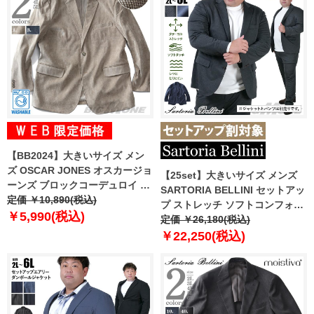
【BB2024】大きいサイズ メン
ズ OSCAR JONES オスカージョ
【25set】大きいサイズ メンズ
ーンズ ブロックコーデュロイ ジ
SARTORIA BELLINI セットアッ
ャケット ウォッシャブル イージ
定価 ￥10,890(税込)
プ ストレッチ ソフトコンフォー
ーケア 8750
￥5,990(税込)
トジャージー ジャケット ジャス
定価 ￥26,180(税込)
トフィット tzjk-2b
￥22,250(税込)