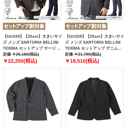
【fd1029】【25set】大きいサイ
【fd1029】【25set】大きいサイ
ズ メンズ SARTORIA BELLINI
ズ メンズ SARTORIA BELLINI
TEXIMA セットアップ サージ ス
TEXIMA セットアップ デニムラ
トレッチ ジャケット 軽量 ウォッ
定価 ￥26,180(税込)
イク ストレッチ ジャケット 軽量
定価 ￥21,780(税込)
シャブル スマリラ 52870b-jk
ウォッシャブル スマリラ
￥22,250(税込)
￥18,510(税込)
【t2502】
52871b-jk 【t2502】