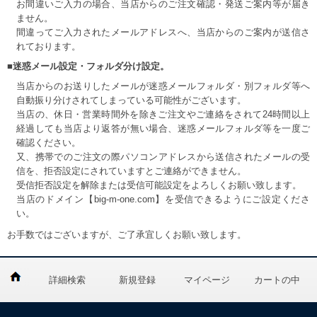
お間違いご入力の場合、当店からのご注文確認・発送ご案内等が届き
ません。
間違ってご入力されたメールアドレスへ、当店からのご案内が送信さ
れております。
■迷惑メール設定・フォルダ分け設定。
当店からのお送りしたメールが迷惑メールフォルダ・別フォルダ等へ
自動振り分けされてしまっている可能性がございます。
当店の、休日・営業時間外を除きご注文やご連絡をされて24時間以上
経過しても当店より返答が無い場合、迷惑メールフォルダ等を一度ご
確認ください。
又、携帯でのご注文の際パソコンアドレスから送信されたメールの受
信を、拒否設定にされていますとご連絡ができません。
受信拒否設定を解除または受信可能設定をよろしくお願い致します。
当店のドメイン【big-m-one.com】を受信できるようにご設定くださ
い。
お手数ではございますが、ご了承宜しくお願い致します。
詳細検索
新規登録
マイページ
カートの中