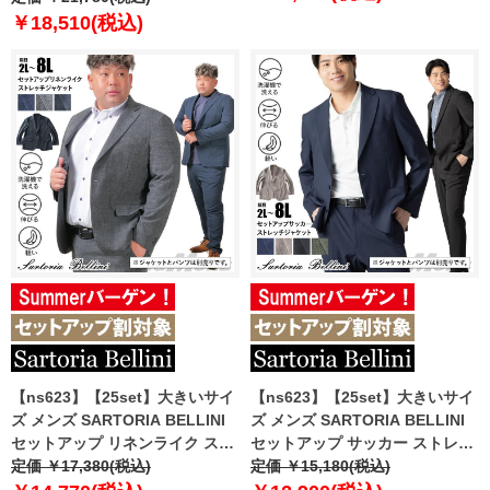
azs25231-sj
シャブル スマリラ azs25233-sj
￥18,510(税込)
【ns623】【25set】大きいサイ
【ns623】【25set】大きいサイ
ズ メンズ SARTORIA BELLINI
ズ メンズ SARTORIA BELLINI
セットアップ リネンライク スト
セットアップ サッカー ストレッ
レッチ ジャケット 軽量 ウォッシ
定価 ￥17,380(税込)
チ ジャケット 軽量 ウォッシャブ
定価 ￥15,180(税込)
ャブル スマリラ azs2518-sj
ル スマリラ azjs2518-se1