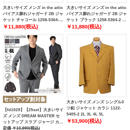
大きいサイズ メンズ in the attic
大きいサイズ メンズ in the attic
バイアス膨れジャガード 2B ジャ
バイアス膨れジャガード 2B ジャ
ケット チャコール 1258-5364-1
ケット ブラック 1258-5364-2 3L
3L 4L 5L 6L
4L 5L 6L
￥11,880(税込)
￥11,880(税込)
大きいサイズ メンズ シングル3
ツ釦 ジャケット カラシ 1122-
【fd1029】【25set】大きいサイ
5405-2 2L 3L 4L 5L
ズ メンズ DREAM MASTER セ
￥53,900(税込)
ットアップ スラブ ジャージ カジ
ュアル ジャケット 軽量 ウォッシ
定価 ￥10,890(税込)