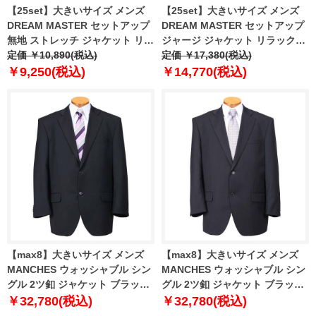
【25set】大きいサイズ メンズ
【25set】大きいサイズ メンズ
DREAM MASTER セットアップ
DREAM MASTER セットアップ
無地 ストレッチ ジャケット リラ
ジャージ ジャケット リラックス
ックスフィット 軽量 ウォッシャ
定価 ￥10,890(税込)
フィット ストレッチ 軽量 ウォッ
定価 ￥17,380(税込)
ブル イージーケア ライフスーツ
シャブル イージーケア ライフス
￥9,250(税込)
￥14,770(税込)
azw24231-sj
ーツ azw24232-sj
【max8】大きいサイズ メンズ
【max8】大きいサイズ メンズ
MANCHES ウォッシャブル シン
MANCHES ウォッシャブル シン
グル 2ツ釦 ジャケット ブラック
グル 2ツ釦 ジャケット ブラック
1272-4300-1 3L 4L 5L 6L 7L 8L
1272-4301-1 3L 4L 5L 6L 7L 8L
￥32,780(税込)
￥32,780(税込)