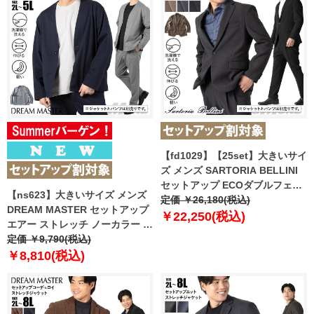
【fd1029】【25set】大きいサイ
ズ メンズ SARTORIA BELLINI
セットアップ ECOダブルフェイ
【ns623】大きいサイズ メンズ
スウェザー ストレッチ ジャケッ
定価 ￥26,180(税込)
DREAM MASTER セットアップ
ト 軽量 ウォッシャブル スマリラ
￥22,250(税込)
エアー ストレッチ ノーカラー ジ
azw2523-sj1 【t2502】
ャケット 軽量 ウォッシャブル ス
定価 ￥9,790(税込)
マリラ 春夏新作 azs26342-sjn
￥8,810(税込)
【fre】