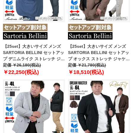
【25set】大きいサイズ メンズ
【25set】大きいサイズ メンズ
SARTORIA BELLINI セットアッ
SARTORIA BELLINI セットアッ
プ デニムライク ストレッチ ジャ
プ オックス ストレッチ ジャケッ
ケット ジャストフィット 軽量 ウ
定価 ￥26,180(税込)
ト ジャストフィット 軽量 ウォッ
定価 ￥21,780(税込)
ォッシャブル イージーケア ライ
シャブル イージーケア ライフス
￥22,250(税込)
￥18,510(税込)
フスーツ azw24237-sj
ーツ azw24235-sj