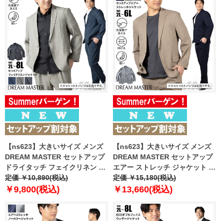
【ns623】大きいサイズ メンズ
【ns623】大きいサイズ メンズ
DREAM MASTER セットアップ
DREAM MASTER セットアップ
ドライタッチ フェイクリネン カ
エアー ストレッチ ジャケット 軽
ジュアル ジャケット 軽量 ウォッ
定価 ￥10,890(税込)
量 ウォッシャブル スマリラ 春夏
定価 ￥15,180(税込)
シャブル スマリラ 春夏新作 dm-
新作 azs26342-sj 【fre】
￥9,800(税込)
￥13,660(税込)
js2614se 【fre】