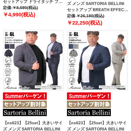
セットアップ ドライタッチ フェ
ズ メンズ SARTORIA BELLINI
イクリネン ジャケット 軽量 ウォ
定価 ￥8,690(税込)
セットアップ BREATH EFFECT
ッシャブル スマリラ dm-
￥4,990(税込)
チェック柄 ストレッチ ジャケッ
定価 ￥26,180(税込)
js2514se 【t2501】
ト 軽量 防シワ 高通気 ウォッシ
￥22,250(税込)
ャブル スマリラ ik-breme-jk-l
【ns623】【25set】大きいサイ
【ns623】【25set】大きいサイ
ズ メンズ SARTORIA BELLINI
ズ メンズ SARTORIA BELLINI