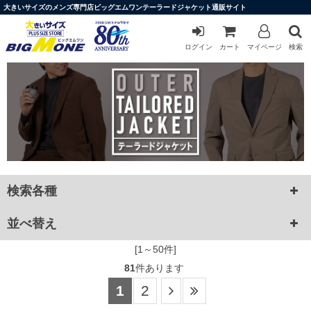
大きいサイズのメンズ専門店ビッグエムワンテーラードジャケット通販サイト
ログイン
カート
マイページ
検索
検索各種
並べ替え
[1～50件]
81
件あります
1
2