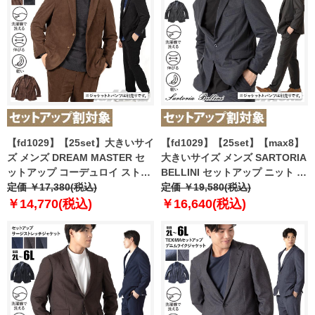
【fd1029】【25set】大きいサイ
【fd1029】【25set】【max8】
ズ メンズ DREAM MASTER セ
大きいサイズ メンズ SARTORIA
ットアップ コーデュロイ ストレ
BELLINI セットアップ ニット ス
ッチ ジャケット 軽量 ウォッシャ
定価 ￥17,380(税込)
トレッチ ジャケット 軽量 ウォッ
定価 ￥19,580(税込)
ブル スマリラ azw2518-sj2
シャブル スマリラ azw2535-sj
￥14,770(税込)
￥16,640(税込)
【t2503】
【t2502】