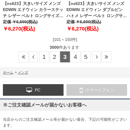
【ns623】大きいサイズ メンズ
【ns623】大きいサイズ メンズ
EDWIN エドウィン カラーステッ
EDWIN エドウィン ダブルピン
チ レザー ベルト ロングサイズ
ハトメ レザー ベルト ロングサイ
春夏新作 0111256
定価 ￥6,600(税込)
ズ 春夏新作 0111257
定価 ￥6,600(税込)
￥6,270(税込)
￥6,270(税込)
[101～150件]
3000
件あります
1
2
3
4
5
ホーム
>
メンズ
PC
スマートフォン
※ご注文確認メールが届かないお客様へ
当店からのご注文確認メール等が届かない場合、下記の可能性がござい
ます。