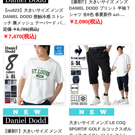
【爆割T】大きいサイズ メンズ
DANIEL DODD プリント 半袖 T
【ns623】大きいサイズ メンズ
シャツ 全8色 春夏新作 azt-
DANIEL DODD 接触冷感 ストレ
2602pt5 【fre】
￥2,090(税込)
ッチ 裏メッシュ テーパード パン
ツ 春夏新作 azp260202201t
定価 ￥8,789(税込)
【fre】
￥7,470(税込)
大きいサイズ メンズ LE COQ
SPORTIF GOLF ルコックスポル
【爆割T】大きいサイズ メンズ