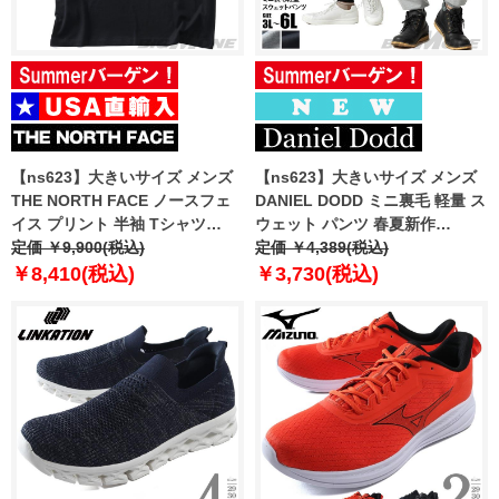
【ns623】大きいサイズ メンズ
【ns623】大きいサイズ メンズ
THE NORTH FACE ノースフェ
DANIEL DODD ミニ裏毛 軽量 ス
イス プリント 半袖 Tシャツ
ウェット パンツ 春夏新作
NORTH FACES REG SS TEE
定価 ￥9,900(税込)
azswp-260104 【fre】
定価 ￥4,389(税込)
USA直輸入 nf0a8guw-jk3
￥8,410(税込)
￥3,730(税込)