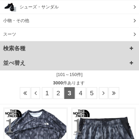
シューズ・サンダル
小物・その他
スーツ
検索各種
並べ替え
[101～150件]
3000
件あります
1
2
3
4
5