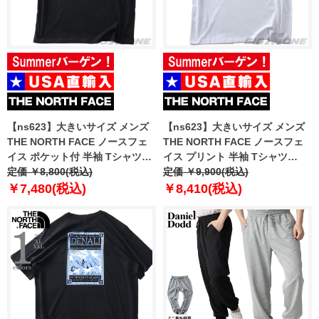
【ns623】大きいサイズ メンズ
【ns623】大きいサイズ メンズ
THE NORTH FACE ノースフェ
THE NORTH FACE ノースフェ
イス ポケット付 半袖 Tシャツ
イス プリント 半袖 Tシャツ
MOUNTAIN LOGO RLX SS TEE
定価 ￥8,800(税込)
NORTH FACES REG SS TEE
定価 ￥9,900(税込)
USA直輸入 nf0a8guu-jk3
USA直輸入 nf0a8guw-fn4
￥7,480(税込)
￥8,410(税込)