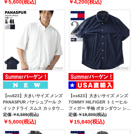
￥5,600(税込)
￥4,200(税込)
【ns623】大きいサイズ メンズ
【ns623】大きいサイズ メンズ
PANASPUR パナシュプール ク
TOMMY HILFIGER トミーヒル
イックドライ スムス カッタウェ
フィガー 半袖 ボタンダウン シャ
イ 半袖 シャツ 春夏新作 6403-
定価 ￥6,589(税込)
ツ USA直輸入 mw0mw42248
定価 ￥19,800(税込)
732z 【fre】
￥5,600(税込)
￥15,840(税込)