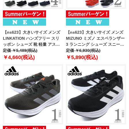
【ns623】大きいサイズ メンズ
【ns623】大きいサイズ メンズ
LINKATION ハンズフリー スリ
MIZUNO ミズノ エスペランザー
ッポン シューズ 靴 軽量 アスレ
3 ランニング シューズ スニーカ
ジャー スポーツウェア 春夏新作
定価 ￥5,489(税込)
ー 春夏新作 k1ga2606
定価 ￥6,930(税込)
lksn-269001
￥4,660(税込)
￥5,890(税込)