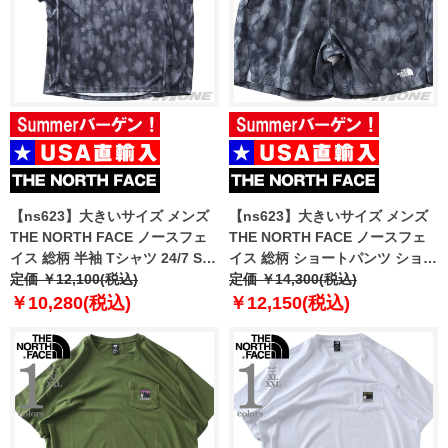
【ns623】大きいサイズ メンズ
【ns623】大きいサイズ メンズ
THE NORTH FACE ノースフェ
THE NORTH FACE ノースフェ
イス 総柄 半袖 Tシャツ 24/7 SS
イス 総柄 ショートパンツ ショー
TEE-PRINT USA直輸入
定価 ￥12,100(税込)
ツ 24/7 SS SHORTS-PRINT
定価 ￥14,300(税込)
nf0a8g85-mf4
USA直輸入 nf0a8g86-mf4
￥10,280(税込)
￥12,150(税込)