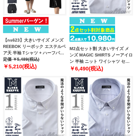
【ns623】大きいサイズ メンズ
REEBOK リーボック エステルベ
M2点セット割 大きいサイズ メ
ア天 半袖 Tシャツ + ハーフパン
ンズ MAGIC SHIRTS ノーアイロ
ツ 上下セット 春夏新作 21633ny
定価 ￥5,489(税込)
ン 半袖 ニット ワイシャツ セミ
【fre】
￥5,210(税込)
ワイド 吸水速乾 ストレッチ 日本
￥6,490(税込)
製生地使用 春夏新作 exma11-
22sw