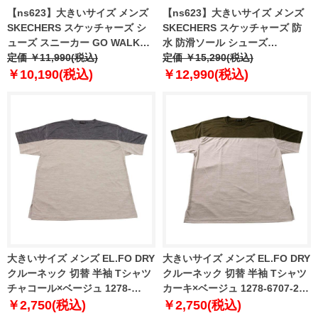
【ns623】大きいサイズ メンズ
【ns623】大きいサイズ メンズ
SKECHERS スケッチャーズ シ
SKECHERS スケッチャーズ 防
ューズ スニーカー GO WALK
水 防滑ソール シューズ
FLEX-HANDS UP 春夏新作
定価 ￥11,990(税込)
DRESTON-RAMSEY 春夏新作
定価 ￥15,290(税込)
216324ww
205837
￥10,190(税込)
￥12,990(税込)
大きいサイズ メンズ EL.FO DRY
大きいサイズ メンズ EL.FO DRY
クルーネック 切替 半袖 Tシャツ
クルーネック 切替 半袖 Tシャツ
チャコール×ベージュ 1278-
カーキ×ベージュ 1278-6707-2
6707-1 3L 4L 5L 6L 8L
3L 4L 5L 6L 8L
￥2,750(税込)
￥2,750(税込)