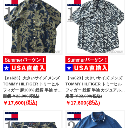
【ns623】大きいサイズ メンズ
【ns623】大きいサイズ メンズ
TOMMY HILFIGER トミーヒル
TOMMY HILFIGER トミーヒル
フィガー 麻100% 総柄 半袖 オー
フィガー 総柄 半袖 カジュアル
プンカラー シャツ アロハシャツ
定価 ￥22,000(税込)
シャツ USA直輸入
定価 ￥22,000(税込)
USA直輸入 mw0mw42403
mw0mw42410
￥17,600(税込)
￥17,600(税込)