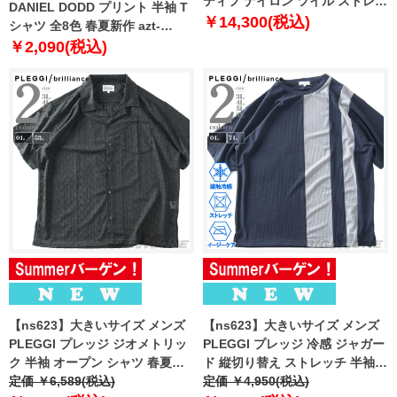
ティフ ナイロン ツイル ストレッ
DANIEL DODD プリント 半袖 T
チ 6分丈 クロップド パンツ ゴル
￥14,300(税込)
シャツ 全8色 春夏新作 azt-
フウエア 吸汗速乾 接触冷感 春夏
2602pt6 【fre】
￥2,090(税込)
新作 lg6shpb2m 【fre】
【ns623】大きいサイズ メンズ
【ns623】大きいサイズ メンズ
PLEGGI プレッジ ジオメトリッ
PLEGGI プレッジ 冷感 ジャガー
ク 半袖 オープン シャツ 春夏新
ド 縦切り替え ストレッチ 半袖 T
作 66-47476-2
定価 ￥6,589(税込)
シャツ 春夏新作 66-47629-2
定価 ￥4,950(税込)