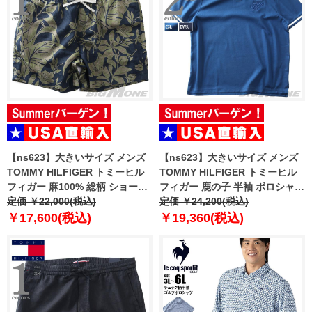
【ns623】大きいサイズ メンズ
【ns623】大きいサイズ メンズ
TOMMY HILFIGER トミーヒル
TOMMY HILFIGER トミーヒル
フィガー 麻100% 総柄 ショート
フィガー 鹿の子 半袖 ポロシャツ
パンツ ショーツ USA直輸入
定価 ￥22,000(税込)
USA直輸入 mw0mw42769
定価 ￥24,200(税込)
mw0mw42546
￥17,600(税込)
￥19,360(税込)