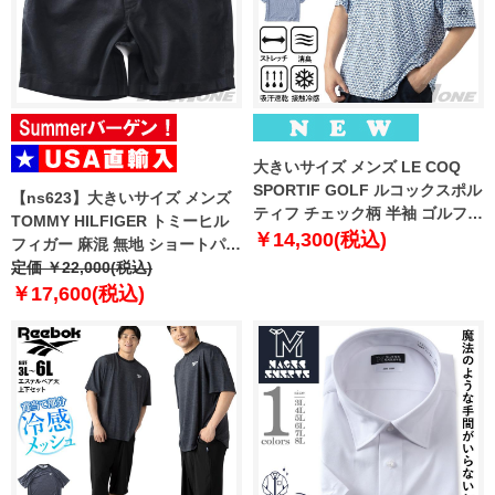
大きいサイズ メンズ LE COQ
SPORTIF GOLF ルコックスポル
【ns623】大きいサイズ メンズ
ティフ チェック柄 半袖 ゴルフ
TOMMY HILFIGER トミーヒル
ポロシャツ ストレッチ 消臭 接触
￥14,300(税込)
フィガー 麻混 無地 ショートパン
冷感 吸汗速乾 UVカット 春夏新
ツ ショーツ USA直輸入
定価 ￥22,000(税込)
作 lg6shsb6m 【fre】
mw0mw44353
￥17,600(税込)