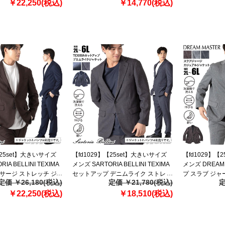
azw2523-sj1
￥22,250(税込)
azw2518-sj2 【t2503】
￥14,770(税込)
【t2502】
【25set】大きいサイズ
【fd1029】【25set】大きいサイズ
【fd1029】【
IA BELLINI TEXIMA
メンズ SARTORIA BELLINI TEXIMA
メンズ DREAM
サージ ストレッチ ジ
セットアップ デニムライク ストレッ
プ スラブ ジャ
定価 ￥26,180(税込)
定価 ￥21,780(税込)
定
 ウォッシャブル スマ
チ ジャケット 軽量 ウォッシャブル
ケット 軽量 ウ
jk 【t2502】
￥22,250(税込)
スマリラ 52871b-jk 【t2502】
￥18,510(税込)
ラ azw2534-sj