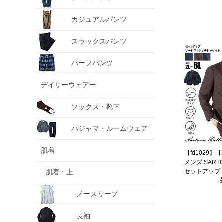
ャブル スマリラ 
【t2502】
カジュアルパンツ
スラックスパンツ
ハーフパンツ
デイリーウェアー
ソックス・靴下
パジャマ・ルームウェア
肌着
【fd1029】
メンズ SARTOR
肌着・上
セットアップ 
ャケット 軽量
リラ 52870b-
ノースリーブ
長袖