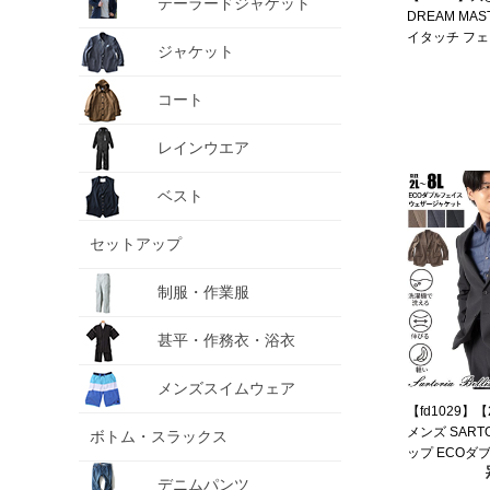
テーラードジャケット
DREAM MA
イタッチ フ
ジャケット
ジャケット 軽
マリラ 春夏新作 
コート
【fre】
レインウエア
ベスト
セットアップ
制服・作業服
甚平・作務衣・浴衣
メンズスイムウェア
【fd1029】
メンズ SARTO
ボトム・スラックス
ップ ECOダ
トレッチ ジャ
デニムパンツ