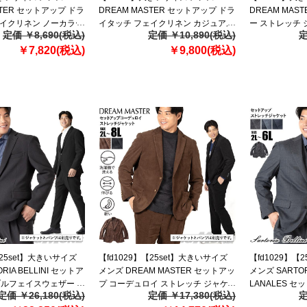
STER セットアップ ドラ
DREAM MASTER セットアップ ドラ
DREAM MAS
ェイクリネン ノーカラー
イタッチ フェイクリネン カジュアル
ー ストレッチ 
定価 ￥8,690(税込)
定価 ￥10,890(税込)
定
量 ウォッシャブル ス
ジャケット 軽量 ウォッシャブル ス
ッシャブル ス
dm-js2614nse
￥7,820(税込)
マリラ 春夏新作 dm-js2614se
￥9,800(税込)
azs26342-sj 【
【fre】
【25set】大きいサイズ
【fd1029】【25set】大きいサイズ
【fd1029】【
RIA BELLINI セットア
メンズ DREAM MASTER セットアッ
メンズ SARTORI
ブルフェイスウェザー ス
プ コーデュロイ ストレッチ ジャケ
LANALES 
定価 ￥26,180(税込)
定価 ￥17,380(税込)
定
ケット 軽量 ウォッシ
ット 軽量 ウォッシャブル スマリラ
ジャケット スマリラ