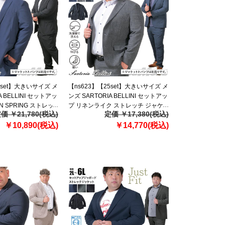
5set】大きいサイズ メ
【ns623】【25set】大きいサイズ メ
A BELLINI セットアッ
ンズ SARTORIA BELLINI セットアッ
IN SPRING ストレッ
プ リネンライク ストレッチ ジャケ
価 ￥21,780(税込)
定価 ￥17,380(税込)
軽量 ウォッシャブル
ット 軽量 ウォッシャブル スマリラ
31-sj
￥10,890(税込)
azs2518-sj
￥14,770(税込)