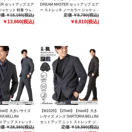
TER セットアップ エア
DREAM MASTER セットアップ エア
ジャケット 軽量 ウォ
ー ストレッチ ノーカラー ジャケッ
価 ￥15,180(税込)
定価 ￥9,790(税込)
マリラ 春夏新作
ト 軽量 ウォッシャブル スマリラ 春
fre】
￥13,660(税込)
夏新作 azs26342-sjn 【fre】
￥8,810(税込)
25set】大きいサイズ
【fd1029】【25set】【max8】大き
A BELLINI
いサイズ メンズ SARTORIA BELLINI
セットアップ ストレッチ
セットアップ ニット ストレッチ ジ
価 ￥28,380(税込)
定価 ￥19,580(税込)
 mw-lan-jk-l
ャケット 軽量 ウォッシャブル スマ