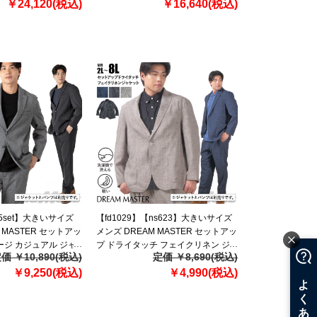
￥24,120(税込)
リラ azw2535-sj 【t2502】
￥16,640(税込)
25set】大きいサイズ
【fd1029】【ns623】大きいサイズ
 MASTER セットアッ
メンズ DREAM MASTER セットアッ
ージ カジュアル ジャ
プ ドライタッチ フェイクリネン ジ
価 ￥10,890(税込)
定価 ￥8,690(税込)
ォッシャブル スマリ
ャケット 軽量 ウォッシャブル スマ
 【t2502】
￥9,250(税込)
リラ dm-js2514se 【t2501】
￥4,990(税込)