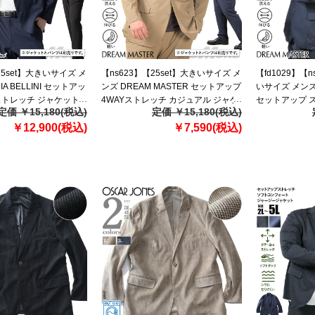
25set】大きいサイズ メ
【ns623】【25set】大きいサイズ メ
【fd1029】【n
IA BELLINI セットアッ
ンズ DREAM MASTER セットアップ
いサイズ メンズ 
ストレッチ ジャケット
4WAYストレッチ カジュアル ジャケ
セットアップ 
定価 ￥15,180(税込)
定価 ￥15,180(税込)
ャブル スマリラ
ット 軽量 ウォッシャブル 消臭抗菌
ジャケット 軽量
1 【fre】
￥12,900(税込)
スマリラ azs2535-sj
￥7,590(税込)
マリラ azs2534