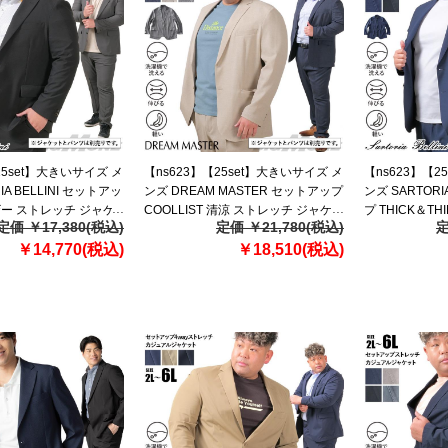
25set】大きいサイズ メ
【ns623】【25set】大きいサイズ メ
【ns623】【2
IA BELLINI セットアッ
ンズ DREAM MASTER セットアップ
ンズ SARTORI
ザー ストレッチ ジャケ
COOLLIST 清涼 ストレッチ ジャケッ
プ THICK＆TH
定価 ￥17,380(税込)
定価 ￥21,780(税込)
定
ォッシャブル スマリラ
ト 軽量 ウォッシャブル スマリラ
チ ジャケット 
￥14,770(税込)
azs25233-sj
￥18,510(税込)
スマリラ azs252