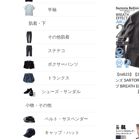
半袖
肌着・下
その他肌着
ステテコ
ボクサーパンツ
【ns623】【
トランクス
ンズ SARTOR
プ BREATH 
シューズ・サンダル
トレッチ ジャ
通気 ウォッシャ
breme-jk-l
小物・その他
ベルト・サスペンダー
キャップ・ハット