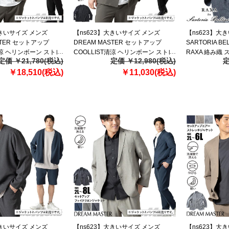
大きいサイズ メンズ
【ns623】大きいサイズ メンズ
【ns623】大
STER セットアップ
DREAM MASTER セットアップ
SARTORIA B
清涼 ヘリンボーン ストレ
COOLLIST清涼 ヘリンボーン ストレ
RAXA 絡み織
定価 ￥21,780(税込)
定価 ￥12,980(税込)
定
ト 軽量 ウォッシャブ
ッチ ノーカラー ジャケット 軽量 ウ
春夏新作 tzjk-3
新作 azs26181-sj
￥18,510(税込)
ォッシャブル スマリラ 春夏新作
￥11,030(税込)
azs26181-sjn 【fre】
大きいサイズ メンズ
【ns623】大きいサイズ メンズ
【ns623】大