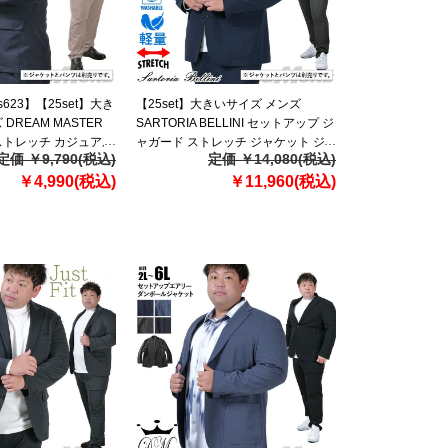
s623】【25set】大き
【25set】大きいサイズ メンズ
DREAM MASTER
SARTORIA BELLINI セットアップ ジ
ストレッチ カジュアル
ャガード ストレッチ ジャケット ジ
定価 ￥9,790(税込)
定価 ￥14,080(税込)
 ウォッシャブル ス
ャストフィット 軽量 ウォッシャブル
1-sj
￥4,990(税込)
イージーケア ライフスーツ
￥11,960(税込)
azw24359-sj