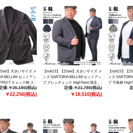
25set】大きいサイズ メ
【ns623】【25set】大きいサイズ メ
【ns623】【2
IA BELLINI セットアッ
ンズ SARTORIA BELLINI セットアッ
ンズ SARTORI
EFFECT チェック柄 ス
プ グレンチェック HighTwist 清涼 ス
プ 千鳥柄 High
定価 ￥26,180(税込)
定価 ￥21,780(税込)
定
ケット 軽量 防シワ 高
トレッチ ジャケット 軽量 ウォッシ
ジャケット 軽量
ブル スマリラ ik-
￥22,250(税込)
ャブル スマリラ azs25234-sj
￥18,510(税込)
マリラ azs2523