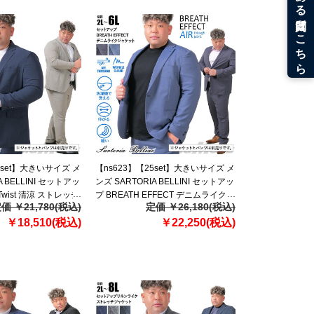
5set】大きいサイズ メ
【ns623】【25set】大きいサイズ メ
A BELLINI セットアッ
ンズ SARTORIA BELLINI セットアッ
Twist 清涼 ストレッチ
プ BREATH EFFECT デニムライク
価 ￥21,780(税込)
定価 ￥26,180(税込)
 ウォッシャブル ス
ストレッチ ジャケット 軽量 防シワ
5-sj
￥18,510(税込)
高通気 ウォッシャブル スマリラ ik-
￥22,250(税込)
brede-jk-l