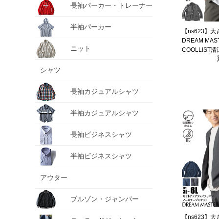
長袖パーカー・トレーナー
半袖パーカー
【ns623】
DREAM MA
ニット
COOLLIST
ッチ ジャケッ
ル スマリラ 春夏
シャツ
【fre】
長袖カジュアルシャツ
半袖カジュアルシャツ
長袖ビジネスシャツ
半袖ビジネスシャツ
アウター
ブルゾン・ジャンパー
【ns623】