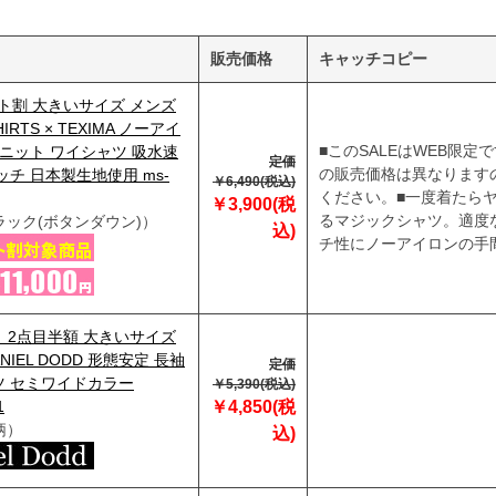
販売価格
キャッチコピー
ト割 大きいサイズ メンズ
HIRTS × TEXIMA ノーアイ
■このSALEはWEB限定
 ニット ワイシャツ 吸水速
定価
の販売価格は異なります
ッチ 日本製生地使用 ms-
￥6,490(税込)
ください。■一度着たら
￥3,900(税
るマジックシャツ。適度
ラック(ボタンダウン)）
込)
チ性にノーアイロンの手
29】2点目半額 大きいサイズ
NIEL DODD 形態安定 長袖
定価
ツ セミワイドカラー
￥5,390(税込)
1
￥4,850(税
柄）
込)