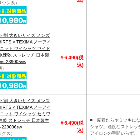
ラウン系）
ト割 大きいサイズ メンズ
HIRTS × TEXIMA ノーアイ
 ニット ワイシャツ ワイド
水速乾 ストレッチ 日本製
￥6,490(税
s-239005sw
込)
柄）
ト割 大きいサイズ メンズ
HIRTS × TEXIMA ノーアイ
 ニット ワイシャツ セミワ
■一度着たらヤミツキに
速乾 ストレッチ 日本製生
￥6,490(税
シャツ。適度なストレッ
229006sw
込)
アイロンの手間いらず。
ックス）