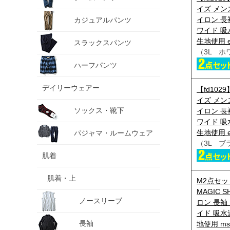
イズ メンズ
イロン 長
カジュアルパンツ
ワイド 吸
生地使用 e
スラックスパンツ
（3L ホ
ハーフパンツ
デイリーウェアー
【fd10
イズ メンズ
ソックス・靴下
イロン 長
ワイド 吸
生地使用 e
パジャマ・ルームウェア
（3L ブ
肌着
肌着・上
M2点セッ
MAGIC S
ノースリーブ
ロン 長袖
イド 吸水
長袖
地使用 ms-