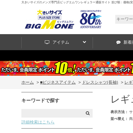
大きいサイズのメンズ専門店ビッグエムワンレギュラー通販サイト 並び順：価格(安
アイテム
新着
ホーム
>
■ビジネスアイテム
>
ドレスシャツ(長袖)
>
レギ
レギ
キーワードで探す
表示方法：
サ
並べ替え：
商
詳細検索はこちら