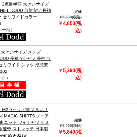
29】2点目半額 大きいサイズ
NIEL DODD 形態安定 長袖
定価
ツ セミワイドカラー
￥5,390(税込)
8
￥4,850(税
レー柄）
込)
 大きいサイズ メンズ
 DODD 長袖 Yシャツ 長袖 ワ
セミワイド シャツ 形態安
￥5,390(税
102
ンク）
込)
29】M2点セット割 大きいサ
 MAGIC SHIRTS ノーア
定価
袖 ニット ワイシャツ セミ
￥6,490(税込)
水速乾 ストレッチ 日本製
￥5,840(税
wma99-82sw