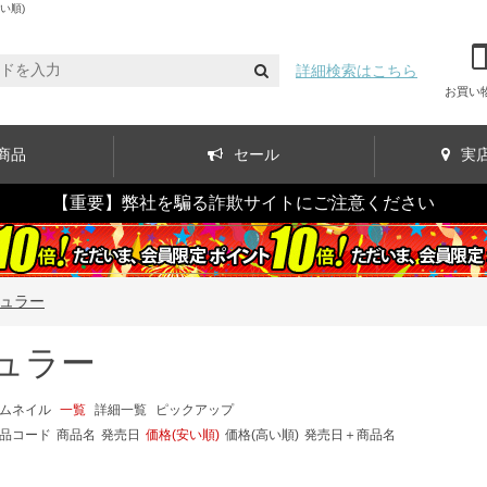
い順)
詳細検索はこちら
お買い
商品
セール
実
【重要】弊社を騙る詐欺サイトにご注意ください
ュラー
ュラー
ムネイル
一覧
詳細一覧
ピックアップ
品コード
商品名
発売日
価格(安い順)
価格(高い順)
発売日＋商品名