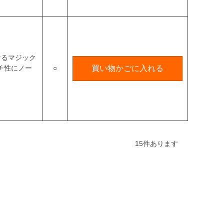
なるマジック
チ性にノー
○
買い物かごに入れる
15
件あります