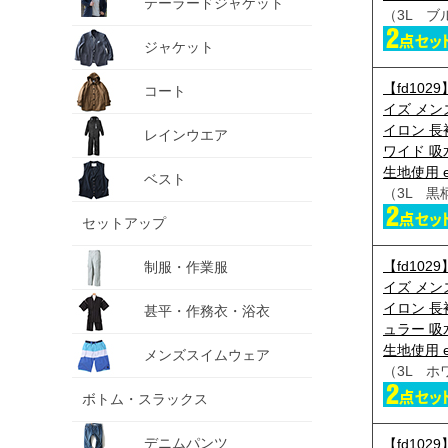
テーラードジャケット
（3L ブ
ジャケット
【fd10
コート
イズ メンズ
イロン 長
レインウエア
ワイド 吸
生地使用 e
ベスト
（3L 黒
セットアップ
【fd10
制服・作業服
イズ メンズ
イロン 長
甚平・作務衣・浴衣
ュラー 吸
生地使用 ew
メンズスイムウェア
（3L ホ
ボトム・スラックス
デニムパンツ
【fd10