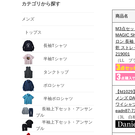
カテゴリから探す
商品名
メンズ
M3点セッ
トップス
MAGIC S
ロン 長袖
長袖Tシャツ
乾 ストレ
219001
半袖Tシャツ
（LL ブ
タンクトップ
ポロシャツ
【fd10
メンズ DA
半袖ポロシャツ
ワイシャ
長袖上下セット・アンサン
eadn87-7
ブル
（3L 白
半袖上下セット・アンサン
ブル