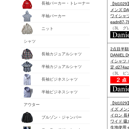
長袖パーカー・トレーナー
【fd10
メンズ DA
半袖パーカー
ワイシャ
eadn87-7
（3L グ
ニット
シャツ
2点目半額
長袖カジュアルシャツ
DANIEL
イシャツ 
半袖カジュアルシャツ
定 d274az
（3L ピ
長袖ビジネスシャツ
半袖ビジネスシャツ
【fd10
アウター
イズ メンズ
イロン 長
ブルゾン・ジャンパー
ワイド 吸
生地使用 e