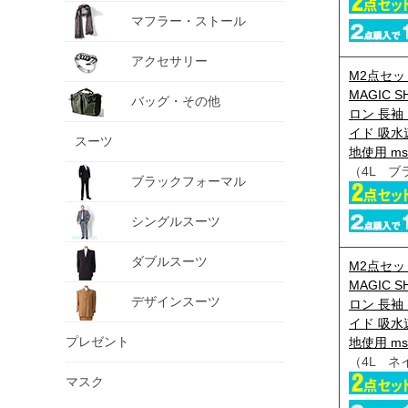
マフラー・ストール
アクセサリー
M2点セッ
MAGIC S
バッグ・その他
ロン 長袖
イド 吸水
スーツ
地使用 ms-
（4L ブ
ブラックフォーマル
シングルスーツ
ダブルスーツ
M2点セッ
MAGIC S
デザインスーツ
ロン 長袖
イド 吸水
プレゼント
地使用 ms-
（4L ネ
マスク