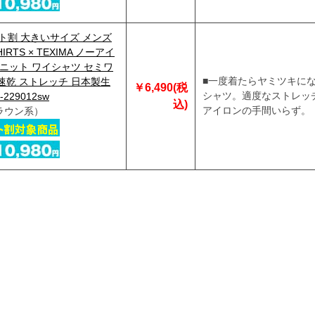
ト割 大きいサイズ メンズ
HIRTS × TEXIMA ノーアイ
 ニット ワイシャツ セミワ
■一度着たらヤミツキに
速乾 ストレッチ 日本製生
￥6,490(税
シャツ。適度なストレッ
229012sw
込)
アイロンの手間いらず。
ラウン系）