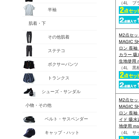
（4L ブ
半袖
肌着・下
M2点セッ
その他肌着
MAGIC S
ロン 長袖
ステテコ
カラー 吸
生地使用 m
ボクサーパンツ
（4L 黒
トランクス
シューズ・サンダル
M2点セッ
小物・その他
MAGIC S
ロン 長袖
ベルト・サスペンダー
イド 吸水
地使用 ms-
キャップ・ハット
（4L サ