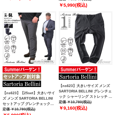
azs25231-sp
ブル スマリラ azs25233-sp
￥5,990(税込)
【ns623】大きいサイズ メンズ
SARTORIA BELLINI グレンチェ
【ns623】【25set】大きいサイ
ック シャーリング ストレッチ パ
ズ メンズ SARTORIA BELLINI
ンツ 軽量 ウォッシャブル
定価 ￥10,780(税込)
セットアップ グレンチェック
azs25234-sps
￥9,160(税込)
HighTwist 清涼 ストレッチ パン
定価 ￥10,780(税込)
ツ 軽量 ウォッシャブル スマリラ