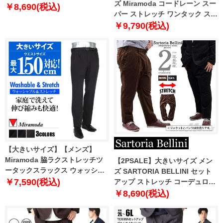
ズ Miramoda コードレーン スー
ル 3787
￥8,690(税込)
パー ストレッチ ワンタック スラ
ックス ズボン ボトムス ビジネス
￥9,790(税込)
パンツ 3815
【大きいサイズ】【メンズ】
Miramoda 脇ラクストレッチツ
【2PSALE】大きいサイズ メン
ータックスラックス ウォッシャ
ズ SARTORIA BELLINI セット
ブル 日本製生地使用 3923
￥7,590(税込)
アップ ストレッチ コーデュロイ
パンツ 522001
￥8,690(税込)