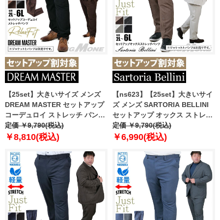
【25set】大きいサイズ メンズ
【ns623】【25set】大きいサイ
DREAM MASTER セットアップ
ズ メンズ SARTORIA BELLINI
コーデュロイ ストレッチ パンツ
セットアップ オックス ストレッ
リラックスフィット 軽量 ウォッ
定価 ￥9,790(税込)
チ パンツ ジャストフィット 軽量
定価 ￥9,790(税込)
シャブル イージーケア ライフス
ウォッシャブル イージーケア ラ
￥8,810(税込)
￥6,990(税込)
ーツ azw24234-sp
イフスーツ azw24235-sp