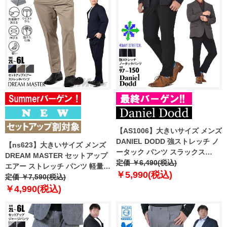
【AS1006】大きいサイズ メンズ
DANIEL DODD 強ストレッチ ノ
【ns623】大きいサイズ メンズ
ータック パンツ スラックス
DREAM MASTER セットアップ
azsl-230601
定価 ￥6,490(税込)
エアー ストレッチ パンツ 軽量
￥5,990(税込)
ウォッシャブル スマリラ 春夏新
定価 ￥7,590(税込)
作 azs26342-sp 【fre】
￥4,990(税込)