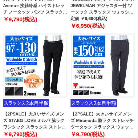
Avenue 接触冷感 ハイストレッ
JEWELMAN アジャスター付 ツ
チ ノータック パンツ スラックス
ータック スラックス ウォッシャ
ウォッシャブル 120-64955
ブル 20800
定価 ￥8,690(税込)
￥9,790(税込)
￥6,950(税込)
【2PSALE】大きいサイズ メン
【2PSALE】大きいサイズ メン
ズ STAEG LOVE ミルパ 脇ラク
ズ Miramoda 脇ラク ストレッチ
ワンタック スラックス ストレッ
ツータック スラックス ウォッシ
チ ウォッシャブル 日本製生地
ャブル ズボン ボトムス ビジネス
￥9,790(税込)
￥9,790(税込)