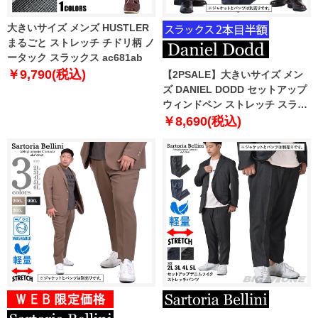
大きいサイズ メンズ HUSTLER
まるごと ストレッチ チドリ柄 ノ
ータック スラックス ac681ab
￥9,790(税込)
【2PSALE】大きいサイズ メン
ズ DANIEL DODD セットアップ
ウィンドペン ストレッチ スラッ
クス az46w19p4988
￥8,690(税込)