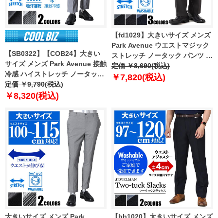
【fd1029】大きいサイズ メンズ
Park Avenue ウエストマジック
【SB0322】【COB24】大きい
ストレッチ ノータック パンツ ス
サイズ メンズ Park Avenue 接触
ラックス ウォッシャブル 120-
定価 ￥8,690(税込)
冷感 ハイストレッチ ノータック
15802 【t2502】
￥7,820(税込)
パンツ スラックス 吸汗速乾 ウォ
定価 ￥9,790(税込)
ッシャブル 120-14603
￥8,320(税込)
大きいサイズ メンズ Park
【bb1020】大きいサイズ メンズ