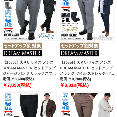
【25set】大きいサイズ メンズ
【25set】大きいサイズ メンズ
DREAM MASTER セットアップ
DREAM MASTER セットアップ
ジャージ パンツ リラックスフィ
メランジ ツイル ストレッチ パン
ット ストレッチ 軽量 ウォッシャ
定価 ￥8,690(税込)
ツ リラックスフィット 軽量 ウォ
定価 ￥9,790(税込)
ブル イージーケア ライフスーツ
ッシャブル イージーケア ライフ
￥7,820(税込)
￥8,810(税込)
azw24232-sp
スーツ azw24233-sp