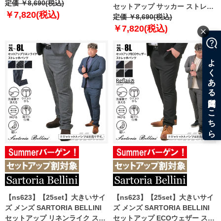
カー ストレッチ パンツ 軽量 ウ
定価 ￥8,690(税込)
セットアップ サッカー ストレッ
ォッシャブル イージーケア
￥7,820(税込)
チ パンツ 軽量 ウォッシャブル
定価 ￥8,690(税込)
azps2418-se1
スマリラ azps2518-se1 【fre】
￥7,820(税込)
【ns623】【25set】大きいサイ
【ns623】【25set】大きいサイ
ズ メンズ SARTORIA BELLINI
ズ メンズ SARTORIA BELLINI
セットアップ リネンライク スト
セットアップ ECOウェザー スト