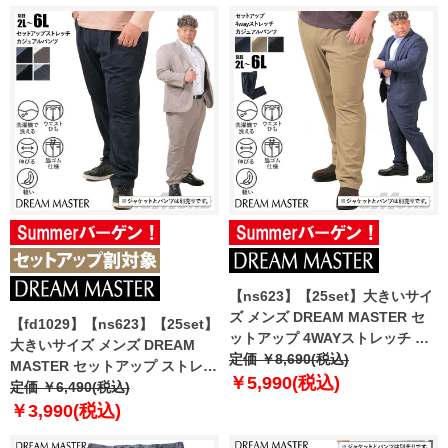
azs25235-sp
【ns623】【25set】大きいサイ
ズ メンズ DREAM MASTER セ
【fd1029】【ns623】【25set】
ットアップ 4WAYストレッチ カ
大きいサイズ メンズ DREAM
ジュアル パンツ 軽量 ウォッシャ
定価 ￥8,690(税込)
MASTER セットアップ ストレッ
ブル 消臭抗菌 スマリラ
￥5,990(税込)
チ カジュアル パンツ 軽量 ウォ
定価 ￥6,490(税込)
azs2535-sp
ッシャブル スマリラ azs25341-
￥3,990(税込)
sp