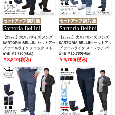
【25set】大きいサイズ メンズ
【25set】大きいサイズ メンズ
SARTORIA BELLINI セットアッ
SARTORIA BELLINI セットアッ
プ ウールライク チェック ストレ
プ デニムライク ストレッチ パン
ッチ パンツ ジャストフィット 軽
定価 ￥9,790(税込)
ツ ジャストフィット 軽量 ウォッ
定価 ￥10,780(税込)
量 ウォッシャブル イージーケア
シャブル イージーケア ライフス
￥8,810(税込)
￥9,700(税込)
ライフスーツ azw24236-sp
ーツ azw24237-sp