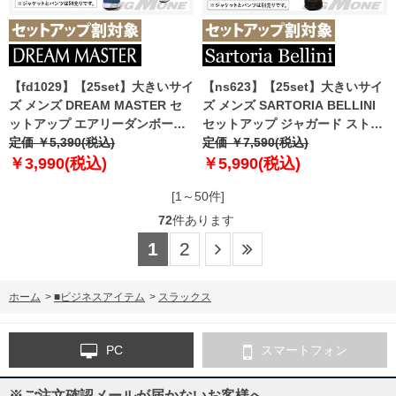
【fd1029】【25set】大きいサイ
【ns623】【25set】大きいサイ
ズ メンズ DREAM MASTER セ
ズ メンズ SARTORIA BELLINI
ットアップ エアリーダンボール
セットアップ ジャガード ストレ
パンツ azw24348-sp
定価 ￥5,390(税込)
ッチ パンツ ジャストフィット 軽
定価 ￥7,590(税込)
量 ウォッシャブル イージーケア
￥3,990(税込)
￥5,990(税込)
ライフスーツ azw24359-sp
[1～50件]
72
件あります
1
2
ホーム
>
■ビジネスアイテム
>
スラックス
PC
スマートフォン
※ご注文確認メールが届かないお客様へ