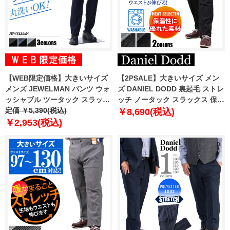
【WEB限定価格】大きいサイズ
【2PSALE】大きいサイズ メン
メンズ JEWELMAN パンツ ウォ
ズ DANIEL DODD 裏起毛 ストレ
ッシャブル ツータック スラック
ッチ ノータック スラックス 保温
ス ズボン ボトムス ビジネスパン
定価 ￥5,390(税込)
性 ウォッシャブル 8663b
￥8,690(税込)
ツ 8450
￥2,953(税込)