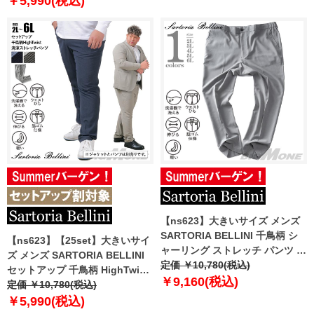
￥5,990(税込)
azs25234-sp
【ns623】大きいサイズ メンズ
SARTORIA BELLINI 千鳥柄 シ
【ns623】【25set】大きいサイ
ャーリング ストレッチ パンツ 軽
ズ メンズ SARTORIA BELLINI
量 ウォッシャブル スマリラ
定価 ￥10,780(税込)
セットアップ 千鳥柄 HighTwist
azs25235-sps
￥9,160(税込)
清涼 ストレッチ パンツ 軽量 ウ
定価 ￥10,780(税込)
ォッシャブル スマリラ
￥5,990(税込)