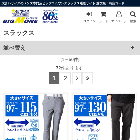
大きいサイズのメンズ専門店ビッグエムワンスラックス通販サイト 並び順：商品コード
ログイン
カート
マイページ
検索
スラックス
並べ替え
[1～50件]
72
件あります
1
2