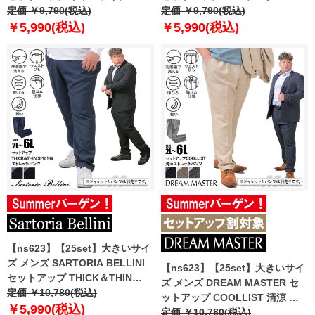
レッチ パンツ 軽量 ウォッシャブ
定価 ￥9,790(税込)
レッチ パンツ 軽量 ウォッシャブ
定価 ￥9,790(税込)
ル スマリラ azs2518-sp
ル スマリラ azs25218-sp
￥5,990(税込)
￥5,990(税込)
【ns623】【25set】大きいサイ
ズ メンズ SARTORIA BELLINI
【ns623】【25set】大きいサイ
セットアップ THICK＆THIN
ズ メンズ DREAM MASTER セ
SPRING ストレッチ パンツ 軽量
定価 ￥10,780(税込)
ットアップ COOLLIST 清涼 ス
ウォッシャブル スマリラ
￥5,990(税込)
トレッチ パンツ 軽量 ウォッシャ
定価 ￥10,780(税込)