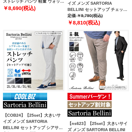
ストレッチ パンツ 軽量 ウォッシ
イズ メンズ SARTORIA
ャブル イージーケア azps2399-
￥8,690(税込)
BELLINI セットアップ チェック
se1
ストレッチ パンツ 軽量 ウォッシ
定価 ￥9,790(税込)
ャブル イージーケア azps2418-
￥8,810(税込)
se
【COB24】【25set】大きいサ
イズ メンズ SARTORIA
【ns623】【25set】大きいサイ
BELLINI セットアップ シアサッ
ズ メンズ SARTORIA BELLINI