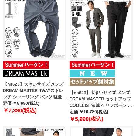
【ns623】大きいサイズ メンズ
DREAM MASTER 4WAYストレ
【ns623】大きいサイズ メンズ
ッチ シャーリング パンツ 軽量
DREAM MASTER セットアップ
ウォッシャブル 消臭抗菌
定価 ￥8,690(税込)
COOLLIST清涼 ヘリンボーン ス
azs2535-sps
￥7,380(税込)
トレッチ パンツ 軽量 ウォッシャ
定価 ￥10,780(税込)
ブル スマリラ 春夏新作
￥5,990(税込)
azs26181-sp 【fre】