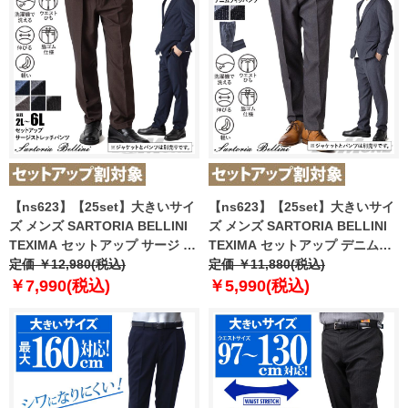
【ns623】【25set】大きいサイ
【ns623】【25set】大きいサイ
ズ メンズ SARTORIA BELLINI
ズ メンズ SARTORIA BELLINI
TEXIMA セットアップ サージ ス
TEXIMA セットアップ デニムラ
トレッチ パンツ 軽量 ウォッシャ
定価 ￥12,980(税込)
イク ストレッチ パンツ 軽量 ウ
定価 ￥11,880(税込)
ブル スマリラ 52870b-pt
ォッシャブル スマリラ 52871b-
￥7,990(税込)
￥5,990(税込)
【t2502】
pt 【t2502】