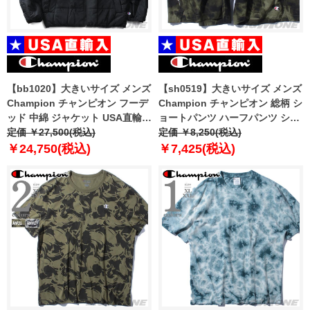
【bb1020】大きいサイズ メンズ
【sh0519】大きいサイズ メンズ
Champion チャンピオン フーデ
Champion チャンピオン 総柄 シ
ッド 中綿 ジャケット USA直輸入
ョートパンツ ハーフパンツ ショ
v74728-586n6a
定価 ￥27,500(税込)
ーツ USA直輸入 85707p
定価 ￥8,250(税込)
￥24,750(税込)
￥7,425(税込)