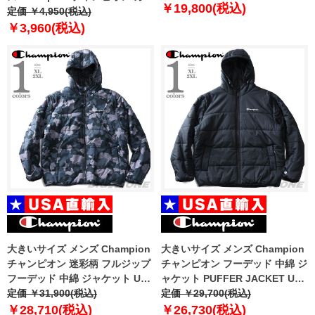
￥19,800(税込)
フラ柄 半袖 Tシャツ 迷彩 USA直
定価 ￥4,950(税込)
輸入 t8754p
￥3,960(税込)
大きいサイズ メンズ Champion
大きいサイズ メンズ Champion
チャンピオン 迷彩柄 フルジップ
チャンピオン フーデッド 中綿 ジ
フーデッド 中綿 ジャケット USA
ャケット PUFFER JACKET USA
直輸入 v4728p-awlm
定価 ￥31,900(税込)
直輸入 v74728-003
定価 ￥29,700(税込)
￥28,710(税込)
￥26,730(税込)