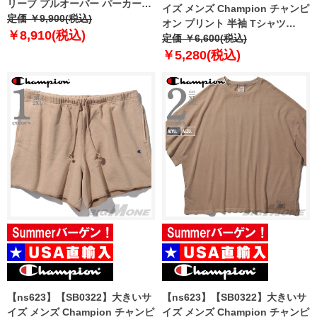
リーブ プルオーバー パーカー
イズ メンズ Champion チャンピ
USA直輸入 t96574-586qtb
定価 ￥9,900(税込)
オン プリント 半袖 Tシャツ
￥8,910(税込)
Classic Vintage Wash Graphic
定価 ￥6,600(税込)
Tee USA直輸入 t98658-586szb
￥5,280(税込)
【ns623】【SB0322】大きいサ
【ns623】【SB0322】大きいサ
イズ メンズ Champion チャンピ
イズ メンズ Champion チャンピ