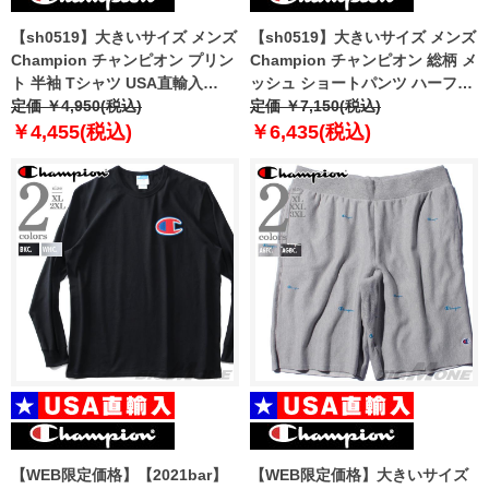
【sh0519】大きいサイズ メンズ
【sh0519】大きいサイズ メンズ
Champion チャンピオン プリン
Champion チャンピオン 総柄 メ
ト 半袖 Tシャツ USA直輸入
ッシュ ショートパンツ ハーフパ
gt353-y08254
定価 ￥4,950(税込)
ンツ ショーツ USA直輸入
定価 ￥7,150(税込)
81622p
￥4,455(税込)
￥6,435(税込)
【WEB限定価格】【2021bar】
【WEB限定価格】大きいサイズ