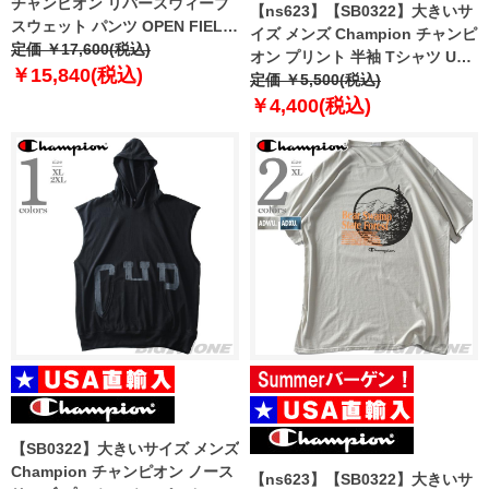
チャンピオン リバースウィーブ
【ns623】【SB0322】大きいサ
スウェット パンツ OPEN FIELD
イズ メンズ Champion チャンピ
SWEATPANTS USA直輸入
定価 ￥17,600(税込)
オン プリント 半袖 Tシャツ USA
p4170-5861
￥15,840(税込)
直輸入 gt23h-586qxb
定価 ￥5,500(税込)
￥4,400(税込)
【SB0322】大きいサイズ メンズ
Champion チャンピオン ノース
【ns623】【SB0322】大きいサ