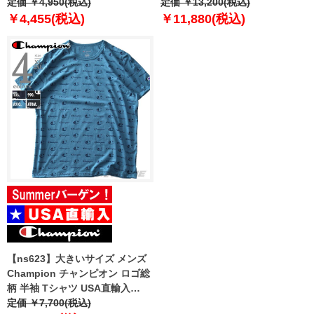
ル USA直輸入 h0723a
定価 ￥4,950(税込)
ックジャケット【USA直輸入】
定価 ￥13,200(税込)
v3377
￥4,455(税込)
￥11,880(税込)
【ns623】大きいサイズ メンズ
Champion チャンピオン ロゴ総
柄 半袖 Tシャツ USA直輸入
t5747p
定価 ￥7,700(税込)