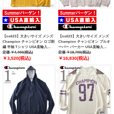
【ns623】大きいサイズ メンズ
【ns623】大きいサイズ メンズ
Champion チャンピオン ロゴ刺
Champion チャンピオン プルオ
繍 半袖 Tシャツ USA直輸入
ーバー パーカー USA直輸入
t0223
定価 ￥4,400(税込)
se6163
定価 ￥18,700(税込)
￥3,520(税込)
￥16,830(税込)