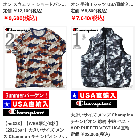
オン スウェット ショートパンツ
オン 半袖 Tシャツ USA直輸入
ハーフパンツ ショーツ USA直輸
定価 ￥12,100(税込)
t97126-586t4b
定価 ￥8,800(税込)
入 897124-586t4b
￥9,680(税込)
￥7,040(税込)
大きいサイズ メンズ Champion
チャンピオン 総柄 中綿 ベスト
【ns623】【WEB限定価格】
AOP PUFFER VEST USA直輸入
【2021bar】大きいサイズ メン
v4729-awqr
定価 ￥22,000(税込)
ズ Champion チャンピオン カモ