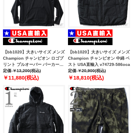
【bb1020】大きいサイズ メンズ
【bb1020】大きいサイズ メンズ
Champion チャンピオン ロゴプ
Champion チャンピオン 中綿 ベ
リント プルオーバー パーカー
スト USA直輸入 v74729-586oca
USA直輸入 s9441pg586mda
定価 ￥13,200(税込)
定価 ￥20,900(税込)
￥11,880(税込)
￥18,810(税込)