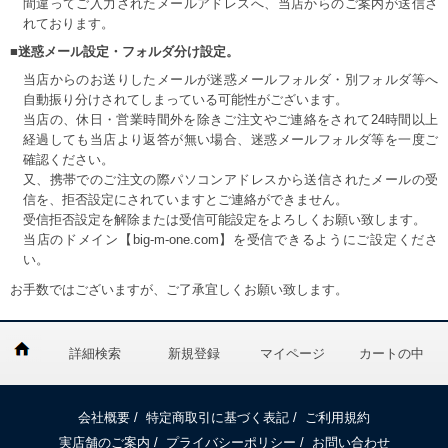
間違ってご入力されたメールアドレスへ、当店からのご案内が送信さ
れております。
■迷惑メール設定・フォルダ分け設定。
当店からのお送りしたメールが迷惑メールフォルダ・別フォルダ等へ
自動振り分けされてしまっている可能性がございます。
当店の、休日・営業時間外を除きご注文やご連絡をされて24時間以上
経過しても当店より返答が無い場合、迷惑メールフォルダ等を一度ご
確認ください。
又、携帯でのご注文の際パソコンアドレスから送信されたメールの受
信を、拒否設定にされていますとご連絡ができません。
受信拒否設定を解除または受信可能設定をよろしくお願い致します。
当店のドメイン【big-m-one.com】を受信できるようにご設定くださ
い。
お手数ではございますが、ご了承宜しくお願い致します。
詳細検索
新規登録
マイページ
カートの中
会社概要
/
特定商取引に基づく表記
/
ご利用規約
実店舗のご案内
/
プライバシーポリシー
/
お問い合わせ