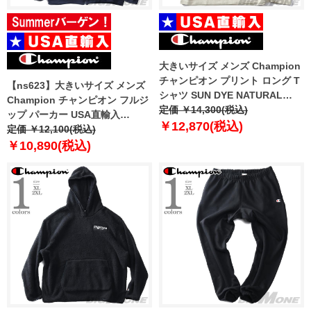
大きいサイズ メンズ Champion
チャンピオン プリント ロング T
【ns623】大きいサイズ メンズ
シャツ SUN DYE NATURAL
Champion チャンピオン フルジ
USA直輸入 s03715-5861
定価 ￥14,300(税込)
ップ パーカー USA直輸入
￥12,870(税込)
s0891x-407d55
定価 ￥12,100(税込)
￥10,890(税込)