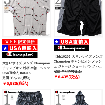
【bb1020】大きいサイズ メンズ
Champion チャンピオン メッシ
大きいサイズ メンズ Champion
ュ ジャージ ショートパンツ ハー
チャンピオン 総柄 半袖 Tシャツ
フパンツ ショーツ USA直輸入
定価 ￥7,150(税込)
USA直輸入 t5031p
85861
￥6,435(税込)
定価 ￥7,700(税込)
￥6,930(税込)