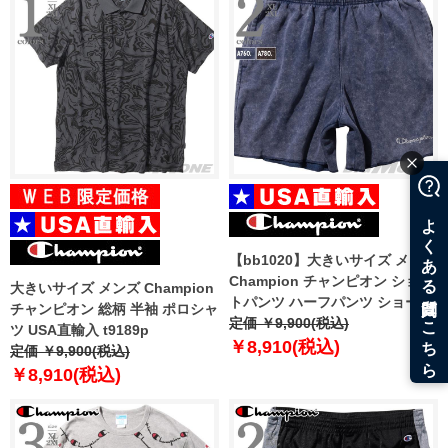
【bb1020】大きいサイズ メンズ
Champion チャンピオン ショー
大きいサイズ メンズ Champion
トパンツ ハーフパンツ ショーツ
チャンピオン 総柄 半袖 ポロシャ
USA直輸入 879040
定価 ￥9,900(税込)
ツ USA直輸入 t9189p
￥8,910(税込)
定価 ￥9,900(税込)
￥8,910(税込)