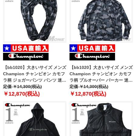
【bb1020】大きいサイズ メンズ
【bb1020】大きいサイズ メンズ
Champion チャンピオン カモフ
Champion チャンピオン カモフ
ラ柄 ジョガーパンツ パンツ 迷彩
ラ柄 プルオーバー パーカー 迷彩
柄 USA直輸入 p7477p-586644
定価 ￥14,300(税込)
柄 USA直輸入 s9441p-586638
定価 ￥14,300(税込)
￥12,870(税込)
￥12,870(税込)