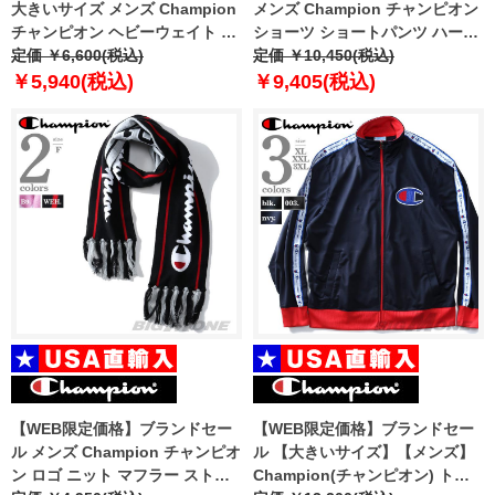
大きいサイズ メンズ Champion
メンズ Champion チャンピオン
チャンピオン ヘビーウェイト 長
ショーツ ショートパンツ ハーフ
袖 Tシャツ USA直輸入 gt47-
定価 ￥6,600(税込)
パンツ USA直輸入 89597p
定価 ￥10,450(税込)
586649
￥5,940(税込)
￥9,405(税込)
【WEB限定価格】ブランドセー
【WEB限定価格】ブランドセー
ル メンズ Champion チャンピオ
ル 【大きいサイズ】【メンズ】
ン ロゴ ニット マフラー ストー
Champion(チャンピオン) トラ