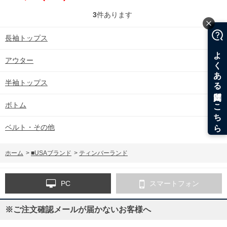
a6dkj-ek9
3
件あります
長袖トップス
アウター
半袖トップス
ボトム
ベルト・その他
ホーム
>
■USAブランド
>
ティンバーランド
PC
スマートフォン
※ご注文確認メールが届かないお客様へ