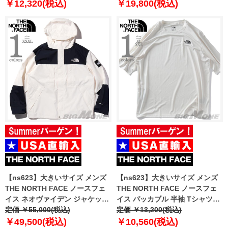
入 nf0a8cww-jk3
￥12,320(税込)
￥19,800(税込)
【ns623】大きいサイズ メンズ
【ns623】大きいサイズ メンズ
THE NORTH FACE ノースフェ
THE NORTH FACE ノースフェ
イス ネオヴァイデン ジャケット
イス パッカブル 半袖 Tシャツ
NEO VAIDEN JACKET USA直輸
定価 ￥55,000(税込)
PACKABLE SS TEE USA直輸入
定価 ￥13,200(税込)
入 nj2hq01j
nf0a883m-qli
￥49,500(税込)
￥10,560(税込)