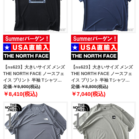
【ns623】大きいサイズ メンズ
【ns623】大きいサイズ メンズ
THE NORTH FACE ノースフェ
THE NORTH FACE ノースフェ
イス プリント 半袖 Tシャツ
イス プリント 半袖 Tシャツ
NORTH FACES REG SS TEE
定価 ￥9,900(税込)
RECOVERY S/S TEE USA直輸入
定価 ￥8,800(税込)
USA直輸入 nf0a8guw-jk3
nt7uq27b
￥8,410(税込)
￥7,040(税込)