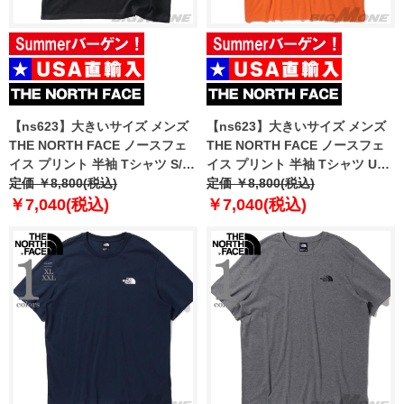
【ns623】大きいサイズ メンズ
【ns623】大きいサイズ メンズ
THE NORTH FACE ノースフェ
THE NORTH FACE ノースフェ
イス プリント 半袖 Tシャツ S/S
イス プリント 半袖 Tシャツ USA
HALF DOME TEE USA直輸入
定価 ￥8,800(税込)
直輸入 nf0a87ng-6hi
定価 ￥8,800(税込)
nf0a812m-agg
￥7,040(税込)
￥7,040(税込)