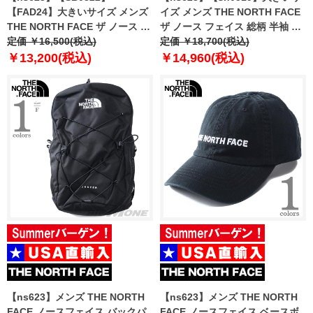
【FAD24】大きいサイズ メンズ
イズ メンズ THE NORTH FACE
THE NORTH FACE ザ ノース フ
ザ ノース フェイス 総柄 半袖 シ
ェイス 鹿の子 半袖 ポロシャツ
定価 ￥16,500(税込)
ャツ BAYTRAIL SHIRT USA直輸
定価 ￥18,700(税込)
POLO PIQUET USA直輸入
入 nf0a55nd-5m4
￥13,200(税込)
￥14,960(税込)
nf00cg71-8k2
【ns623】メンズ THE NORTH
【ns623】メンズ THE NORTH
FACE ノースフェイス バックパ
FACE ノースフェイス ベースボ