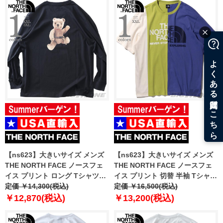
【ns623】大きいサイズ メンズ
【ns623】大きいサイズ メンズ
THE NORTH FACE ノースフェ
THE NORTH FACE ノースフェ
イス プリント ロング Tシャツ
イス プリント 切替 半袖 Tシャツ
USA直輸入 nf0a8f0j-jk3
定価 ￥14,300(税込)
USA直輸入 nt7uq13c
定価 ￥16,500(税込)
￥12,870(税込)
￥13,200(税込)