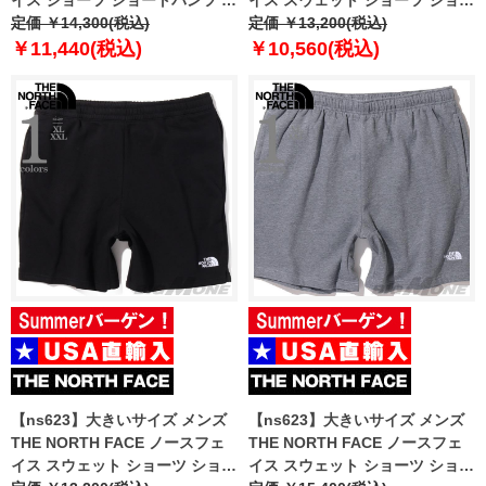
ーフパンツ USA直輸入 nf0a87tj-
定価 ￥14,300(税込)
トパンツ ハーフパンツ USA直輸
定価 ￥13,200(税込)
jk3
入 nf0a86wd-gaz
￥11,440(税込)
￥10,560(税込)
【ns623】大きいサイズ メンズ
【ns623】大きいサイズ メンズ
THE NORTH FACE ノースフェ
THE NORTH FACE ノースフェ
イス スウェット ショーツ ショー
イス スウェット ショーツ ショー