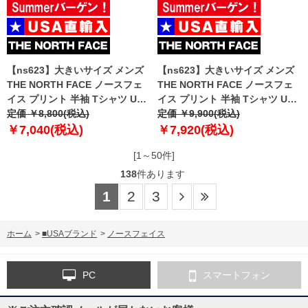
【ns623】大きいサイズ メンズ
【ns623】大きいサイズ メンズ
THE NORTH FACE ノースフェ
THE NORTH FACE ノースフェ
イス プリント 半袖 Tシャツ USA
イス プリント 半袖 Tシャツ USA
直輸入 nf0a87ng-fn4
定価 ￥8,800(税込)
直輸入 nf0a87nu-jk3
定価 ￥9,900(税込)
￥7,040(税込)
￥7,920(税込)
[1～50件]
138
件あります
1
2
3
ホーム
>
■USAブランド
>
ノースフェイス
PC
スマートフォン