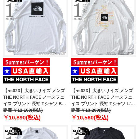
【ns623】大きいサイズ メンズ
【ns623】大きいサイズ メンズ
THE NORTH FACE ノースフェ
THE NORTH FACE ノースフェ
イス プリント 長袖 Tシャツ BOX
イス プリント 長袖 Tシャツ L/S
NSE TEE USA直輸入 nf0a87nn-
定価 ￥12,100(税込)
BRAND PROUD TEE USA直輸
定価 ￥13,200(税込)
fn4
入 nf0a8b0k-5id
￥10,890(税込)
￥10,560(税込)