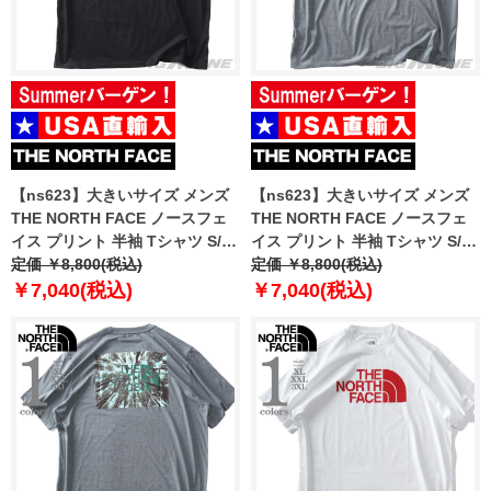
【ns623】大きいサイズ メンズ
【ns623】大きいサイズ メンズ
THE NORTH FACE ノースフェ
THE NORTH FACE ノースフェ
イス プリント 半袖 Tシャツ S/S
イス プリント 半袖 Tシャツ S/S
BOX LOGO TEE USA直輸入
定価 ￥8,800(税込)
BOX NSE TEE USA直輸入
定価 ￥8,800(税込)
nf0a8apw-ky4
nf0a812h-l28
￥7,040(税込)
￥7,040(税込)