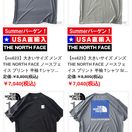
【ns623】大きいサイズ メンズ
【ns623】大きいサイズ メンズ
THE NORTH FACE ノースフェ
THE NORTH FACE ノースフェ
イス プリント 半袖 Tシャツ
イス プリント 半袖 Tシャツ S/S
RECOVERY S/S TEE USA直輸入
定価 ￥8,800(税込)
BOX LOGO TEE USA直輸入
定価 ￥8,800(税込)
nt7uq27c
nf0a8apw-1i4
￥7,040(税込)
￥7,040(税込)