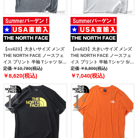
【ns623】大きいサイズ メンズ
【ns623】大きいサイズ メンズ
THE NORTH FACE ノースフェ
THE NORTH FACE ノースフェ
イス プリント 半袖 Tシャツ S/S
イス プリント 半袖 Tシャツ S/S
CROWN SHYNESS TEE USA直
定価 ￥10,780(税込)
HALF DOME TEE USA直輸入
定価 ￥8,800(税込)
輸入 nf0a8b0c-dyy
nf0a812m-5id
￥8,620(税込)
￥7,040(税込)