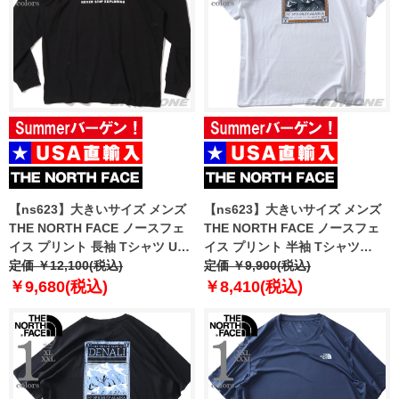
【ns623】大きいサイズ メンズ
【ns623】大きいサイズ メンズ
THE NORTH FACE ノースフェ
THE NORTH FACE ノースフェ
イス プリント 長袖 Tシャツ USA
イス プリント 半袖 Tシャツ
直輸入 nf0a8evt-jk3
定価 ￥12,100(税込)
NORTH FACES REG SS TEE
定価 ￥9,900(税込)
USA直輸入 nf0a8guw-fn4
￥9,680(税込)
￥8,410(税込)