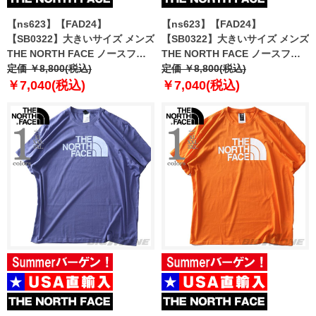
【ns623】【FAD24】
【ns623】【FAD24】
【SB0322】大きいサイズ メンズ
【SB0322】大きいサイズ メンズ
THE NORTH FACE ノースフェ
THE NORTH FACE ノースフェ
イス プリント 半袖 Tシャツ
定価 ￥8,800(税込)
イス プリント 半袖 Tシャツ
定価 ￥8,800(税込)
HALF DOME TEE USA直輸入
HALF DOME TEE USA直輸入
￥7,040(税込)
￥7,040(税込)
nf0a812m-ky4
nf0a812m-la9