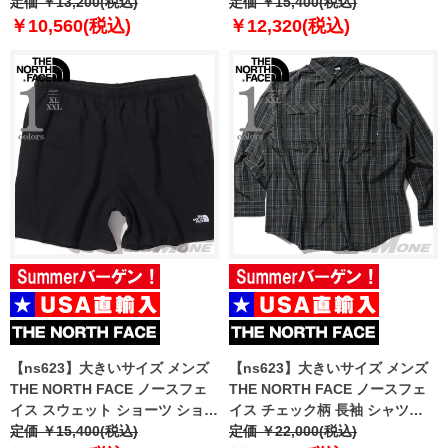
トパンツ ハーフパンツ USA直輸
定価 ￥13,200(税込)
トパンツ ハーフパンツ USA直輸
定価 ￥15,400(税込)
入 nf0a86wd-ky4
入 nf0a8cww-cqi
￥10,560(税込)
￥12,320(税込)
【ns623】大きいサイズ メンズ
【ns623】大きいサイズ メンズ
THE NORTH FACE ノースフェ
THE NORTH FACE ノースフェ
イス スウェット ショーツ ショー
イス チェック柄 長袖 シャツ
トパンツ ハーフパンツ USA直輸
定価 ￥15,400(税込)
USA直輸入 nf0a8bgk-97j
定価 ￥22,000(税込)