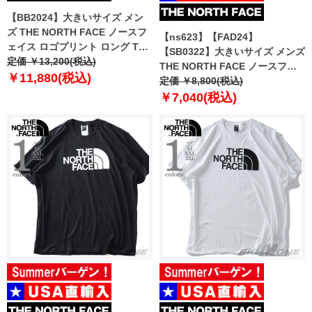
【BB2024】大きいサイズ メン
ズ THE NORTH FACE ノースフ
【ns623】【FAD24】
ェイス ロゴプリント ロング Tシ
【SB0322】大きいサイズ メンズ
ャツ Brand Proud Tee USA直輸
定価 ￥13,200(税込)
THE NORTH FACE ノースフェ
入 nf0a86ww-vod
￥11,880(税込)
イス プリント 半袖 Tシャツ BOX
定価 ￥8,800(税込)
NSE TEE USA直輸入 nf0a812h-
￥7,040(税込)
la9