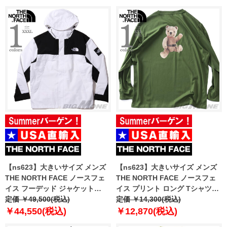
【ns623】大きいサイズ メンズ
【ns623】大きいサイズ メンズ
THE NORTH FACE ノースフェ
THE NORTH FACE ノースフェ
イス フーデッド ジャケット
イス プリント ロング Tシャツ
MARTIS JACKET USA直輸入
定価 ￥49,500(税込)
USA直輸入 nf0a8f0j-bri
定価 ￥14,300(税込)
nj3bq50k
￥44,550(税込)
￥12,870(税込)