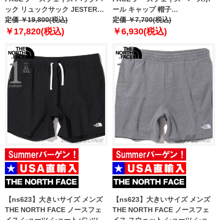
ック リュックサック JESTER
ール キャップ 帽子
USA直輸入 nf0a3vxf-jk3
定価 ￥19,800(税込)
HORIZONTAL EMBRO BALL
定価 ￥7,700(税込)
CAP USA直輸入 nf0a5fy1-jk3
￥17,820(税込)
￥6,930(税込)
【ns623】大きいサイズ メンズ
【ns623】大きいサイズ メンズ
THE NORTH FACE ノースフェ
THE NORTH FACE ノースフェ
イス ショーツ ショートパンツ ハ
イス スウェット ショーツ ショー