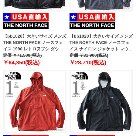
【bb1020】大きいサイズ メンズ
【bb1020】大きいサイズ メンズ
THE NORTH FACE ノースフェ
THE NORTH FACE ノースフェ
イス 1996 レトロヌプシ ダウン
イス ナイロン ジャケット マウン
ジャケット 1996 RETRO
定価 ￥71,500(税込)
テンパーカー ANTORA JACKET
定価 ￥31,900(税込)
NUPTSE JACKET USA直輸入
USA直輸入 nf0a7qey-174
￥64,350(税込)
￥28,710(税込)
nf0a3c8d-le4