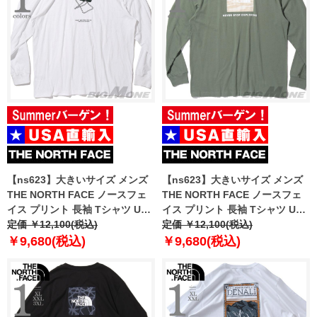
【ns623】大きいサイズ メンズ
【ns623】大きいサイズ メンズ
THE NORTH FACE ノースフェ
THE NORTH FACE ノースフェ
イス プリント 長袖 Tシャツ USA
イス プリント 長袖 Tシャツ USA
直輸入 nf0a8e99-fn4
定価 ￥12,100(税込)
直輸入 nf0a8evr-czo
定価 ￥12,100(税込)
￥9,680(税込)
￥9,680(税込)