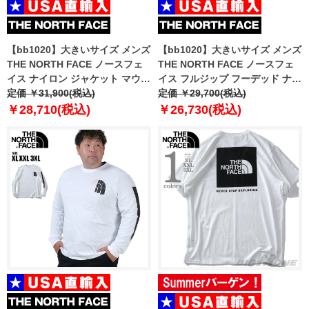
【bb1020】大きいサイズ メンズ
【bb1020】大きいサイズ メンズ
THE NORTH FACE ノースフェ
THE NORTH FACE ノースフェ
イス ナイロン ジャケット マウン
イス フルジップ フーデッド ナイ
テンパーカー ANTORA JACKET
定価 ￥31,900(税込)
ロン ジャケット M VENTURE 2
定価 ￥29,700(税込)
USA直輸入 nf0a7qey-ubr
JACKET USA直輸入 nf0a2vd3-
￥28,710(税込)
￥26,730(税込)
cx6