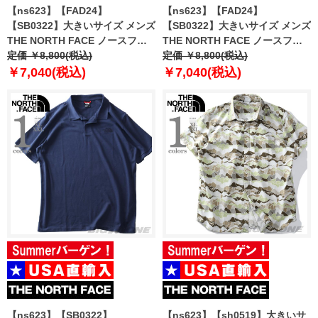
【ns623】【FAD24】
【ns623】【FAD24】
【SB0322】大きいサイズ メンズ
【SB0322】大きいサイズ メンズ
THE NORTH FACE ノースフェ
THE NORTH FACE ノースフェ
イス プリント 半袖 Tシャツ
定価 ￥8,800(税込)
イス プリント 半袖 Tシャツ
定価 ￥8,800(税込)
HALF DOME TEE USA直輸入
HALF DOME TEE USA直輸入
￥7,040(税込)
￥7,040(税込)
nf0a812m-lno
nf0a812m-n01
【ns623】【SB0322】
【ns623】【sh0519】大きいサ