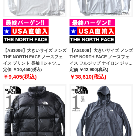
【AS1006】大きいサイズ メンズ
【AS1006】大きいサイズ メンズ
THE NORTH FACE ノースフェ
THE NORTH FACE ノースフェ
イス プリント 長袖 Tシャツ
イス フルジップ ナイロン ジャケ
HALF DOME TEE USA直輸入
定価 ￥10,450(税込)
ット FRST DWN PACK JKT
定価 ￥42,900(税込)
nf0a811o-la9
USA直輸入 nf0a5iyy-53c
￥9,405(税込)
￥38,610(税込)