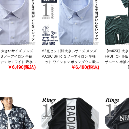
 大きいサイズ メンズ
M2点セット割 大きいサイズ メンズ
【ns623】大
IRTS ノーアイロン 半袖
MAGIC SHIRTS ノーアイロン 半袖
FRUIT OF T
ャツ セミワイド 吸水
ニット ワイシャツ ボタンダウン 吸
ザルーム 半袖 
￥6,490(税込)
￥6,490(税込)
チ 日本製生地使用 春
水速乾 ストレッチ 日本製生地使用
上下セット 春夏新
1-20sw
春夏新作 exma11-28bd