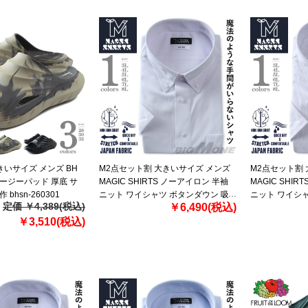
きいサイズ メンズ BH
M2点セット割 大きいサイズ メンズ
M2点セット割
ージーパッド 厚底 サ
MAGIC SHIRTS ノーアイロン 半袖
MAGIC SHI
bhsn-260301
ニット ワイシャツ ボタンダウン 吸
ニット ワイシャ
定価 ￥4,389(税込)
￥6,490(税込)
水速乾 ストレッチ 日本製生地使用
速乾 ストレッチ
￥3,510(税込)
春夏新作 exma11-27bd
夏新作 exma11