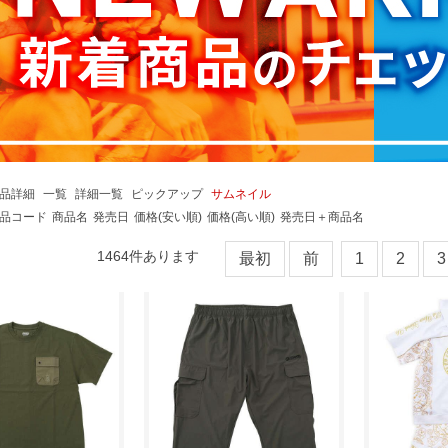
品詳細
一覧
詳細一覧
ピックアップ
サムネイル
品コード
商品名
発売日
価格(安い順)
価格(高い順)
発売日＋商品名
1464
件あります
最初
前
1
2
3