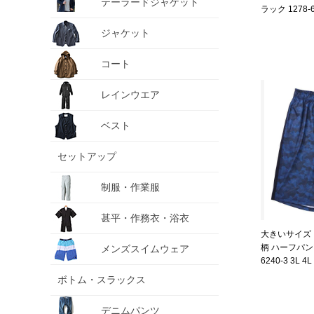
テーラードジャケット
ラック 1278-62
ジャケット
コート
レインウエア
ベスト
セットアップ
制服・作業服
甚平・作務衣・浴衣
大きいサイズ メ
柄 ハーフパンツ
メンズスイムウェア
6240-3 3L 4L
ボトム・スラックス
デニムパンツ