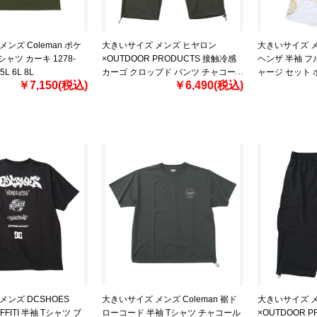
ンズ Coleman ポケ
大きいサイズ メンズ ヒヤロン
大きいサイズ メ
シャツ カーキ 1278-
×OUTDOOR PRODUCTS 接触冷感
ヘンザ 半袖 フ
 5L 6L 8L
カーゴ クロップド パンツ チャコー
ャージ セット ホワ
￥7,150(税込)
￥6,490(税込)
ル 1274-6270-1 3L 4L 5L 6L 7L 8L
3L 4L 5L 6L
メンズ DCSHOES
大きいサイズ メンズ Coleman 裾ド
大きいサイズ 
AFFITI 半袖 Tシャツ ブ
ローコード 半袖 Tシャツ チャコール
×OUTDOOR 