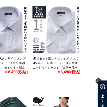
 大きいサイズ メンズ
M2点セット割 大きいサイズ メンズ
RTS ノーアイロン 半袖
MAGIC SHIRTS ノーアイロン 半袖
ツ セミワイド 吸水
ニット ワイシャツ レギュラー 吸水
￥6,490(税込)
￥6,490(税込)
 日本製生地使用 春
速乾 ストレッチ 日本製生地使用 春
-21sw
夏新作 exma02-01rg