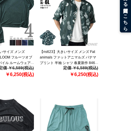
きいサイズ メンズ
【ns623】大きいサイズ メンズ Fat
HE LOOM フルーツオブ
animals ファットアニマルズ パナマ
パイル ルームウェア
プリント 半袖 シャツ 春夏新作 846-
定価 ￥6,589(税込)
定価 ￥6,589(税込)
作 81809000
fa2603 【fre】
￥6,250(税込)
￥6,250(税込)