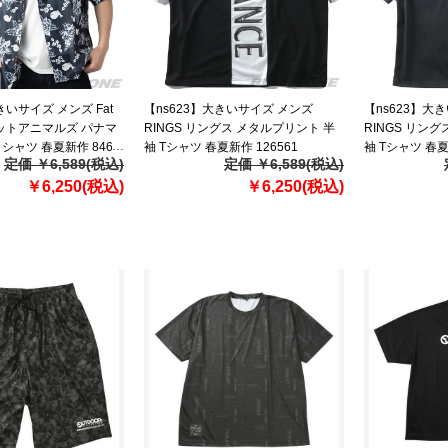
きいサイズ メンズ Fat
【ns623】大きいサイズ メンズ
【ns623】大
ファットアニマルズ パナマ
RINGS リングス メタルプリント 半
RINGS リン
シャツ 春夏新作 846-
袖 Tシャツ 春夏新作 126561
袖 Tシャツ 春夏
定価 ￥6,589(税込)
定価 ￥6,589(税込)
】
￥6,250(税込)
￥6,250(税込)