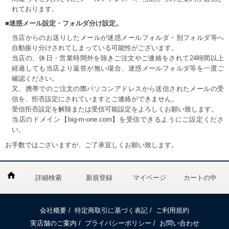
れております。
■迷惑メール設定・フォルダ分け設定。
当店からのお送りしたメールが迷惑メールフォルダ・別フォルダ等へ
自動振り分けされてしまっている可能性がございます。
当店の、休日・営業時間外を除きご注文やご連絡をされて24時間以上
経過しても当店より返答が無い場合、迷惑メールフォルダ等を一度ご
確認ください。
又、携帯でのご注文の際パソコンアドレスから送信されたメールの受
信を、拒否設定にされていますとご連絡ができません。
受信拒否設定を解除または受信可能設定をよろしくお願い致します。
当店のドメイン【big-m-one.com】を受信できるようにご設定くださ
い。
お手数ではございますが、ご了承宜しくお願い致します。
詳細検索
新規登録
マイページ
カートの中
会社概要
/
特定商取引に基づく表記
/
ご利用規約
実店舗のご案内
/
プライバシーポリシー
/
お問い合わせ