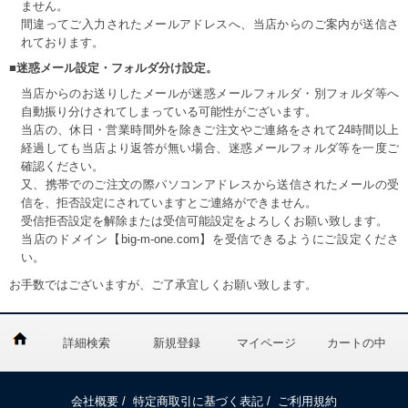
ません。
間違ってご入力されたメールアドレスへ、当店からのご案内が送信さ
れております。
■迷惑メール設定・フォルダ分け設定。
当店からのお送りしたメールが迷惑メールフォルダ・別フォルダ等へ
自動振り分けされてしまっている可能性がございます。
当店の、休日・営業時間外を除きご注文やご連絡をされて24時間以上
経過しても当店より返答が無い場合、迷惑メールフォルダ等を一度ご
確認ください。
又、携帯でのご注文の際パソコンアドレスから送信されたメールの受
信を、拒否設定にされていますとご連絡ができません。
受信拒否設定を解除または受信可能設定をよろしくお願い致します。
当店のドメイン【big-m-one.com】を受信できるようにご設定くださ
い。
お手数ではございますが、ご了承宜しくお願い致します。
詳細検索
新規登録
マイページ
カートの中
会社概要
/
特定商取引に基づく表記
/
ご利用規約