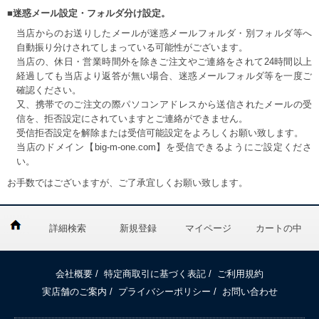
■迷惑メール設定・フォルダ分け設定。
当店からのお送りしたメールが迷惑メールフォルダ・別フォルダ等へ
自動振り分けされてしまっている可能性がございます。
当店の、休日・営業時間外を除きご注文やご連絡をされて24時間以上
経過しても当店より返答が無い場合、迷惑メールフォルダ等を一度ご
確認ください。
又、携帯でのご注文の際パソコンアドレスから送信されたメールの受
信を、拒否設定にされていますとご連絡ができません。
受信拒否設定を解除または受信可能設定をよろしくお願い致します。
当店のドメイン【big-m-one.com】を受信できるようにご設定くださ
い。
お手数ではございますが、ご了承宜しくお願い致します。
詳細検索
新規登録
マイページ
カートの中
会社概要
/
特定商取引に基づく表記
/
ご利用規約
実店舗のご案内
/
プライバシーポリシー
/
お問い合わせ