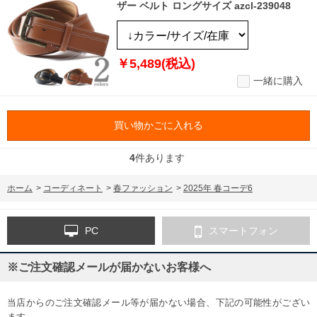
ザー ベルト ロングサイズ azcl-239048
￥5,489(税込)
一緒に購入
買い物かごに入れる
4
件あります
ホーム
>
コーディネート
>
春ファッション
>
2025年 春コーデ6
PC
スマートフォン
※ご注文確認メールが届かないお客様へ
当店からのご注文確認メール等が届かない場合、下記の可能性がござい
ます。