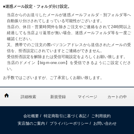
■迷惑メール設定・フォルダ分け設定。
当店からのお送りしたメールが迷惑メールフォルダ・別フォルダ等へ
自動振り分けされてしまっている可能性がございます。
当店の、休日・営業時間外を除きご注文やご連絡をされて24時間以上
経過しても当店より返答が無い場合、迷惑メールフォルダ等を一度ご
確認ください。
又、携帯でのご注文の際パソコンアドレスから送信されたメールの受
信を、拒否設定にされていますとご連絡ができません。
受信拒否設定を解除または受信可能設定をよろしくお願い致します。
当店のドメイン【big-m-one.com】を受信できるようにご設定くださ
い。
お手数ではございますが、ご了承宜しくお願い致します。
詳細検索
新規登録
マイページ
カートの中
会社概要
/
特定商取引に基づく表記
/
ご利用規約
実店舗のご案内
/
プライバシーポリシー
/
お問い合わせ