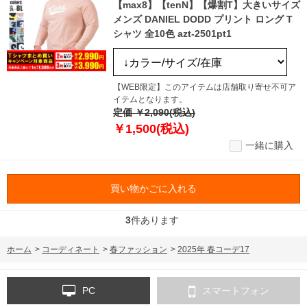
【max8】【tenN】【爆割T】大きいサイズ
メンズ DANIEL DODD プリント ロング T
シャツ 全10色 azt-2501pt1
【WEB限定】このアイテムは店舗取り寄せ不可ア
イテムとなります。
定価 ￥2,090(税込)
￥1,500(税込)
一緒に購入
買い物かごに入れる
3
件あります
ホーム
>
コーディネート
>
春ファッション
>
2025年 春コーデ17
PC
スマートフォン