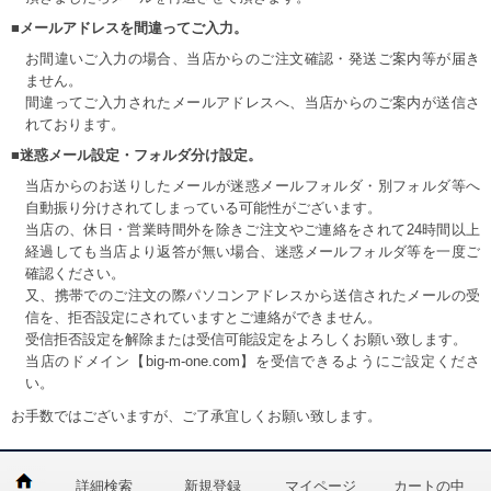
■メールアドレスを間違ってご入力。
お間違いご入力の場合、当店からのご注文確認・発送ご案内等が届き
ません。
間違ってご入力されたメールアドレスへ、当店からのご案内が送信さ
れております。
■迷惑メール設定・フォルダ分け設定。
当店からのお送りしたメールが迷惑メールフォルダ・別フォルダ等へ
自動振り分けされてしまっている可能性がございます。
当店の、休日・営業時間外を除きご注文やご連絡をされて24時間以上
経過しても当店より返答が無い場合、迷惑メールフォルダ等を一度ご
確認ください。
又、携帯でのご注文の際パソコンアドレスから送信されたメールの受
信を、拒否設定にされていますとご連絡ができません。
受信拒否設定を解除または受信可能設定をよろしくお願い致します。
当店のドメイン【big-m-one.com】を受信できるようにご設定くださ
い。
お手数ではございますが、ご了承宜しくお願い致します。
詳細検索
新規登録
マイページ
カートの中