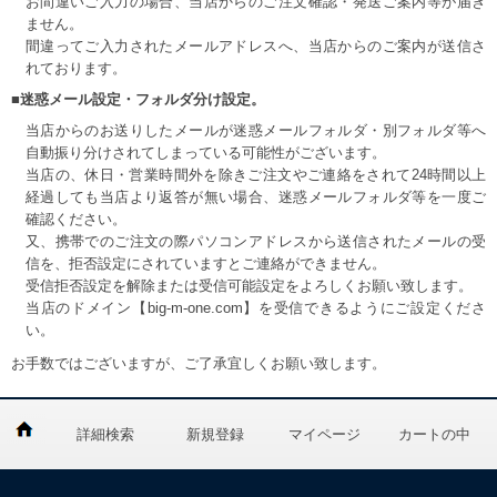
お間違いご入力の場合、当店からのご注文確認・発送ご案内等が届き
ません。
間違ってご入力されたメールアドレスへ、当店からのご案内が送信さ
れております。
■迷惑メール設定・フォルダ分け設定。
当店からのお送りしたメールが迷惑メールフォルダ・別フォルダ等へ
自動振り分けされてしまっている可能性がございます。
当店の、休日・営業時間外を除きご注文やご連絡をされて24時間以上
経過しても当店より返答が無い場合、迷惑メールフォルダ等を一度ご
確認ください。
又、携帯でのご注文の際パソコンアドレスから送信されたメールの受
信を、拒否設定にされていますとご連絡ができません。
受信拒否設定を解除または受信可能設定をよろしくお願い致します。
当店のドメイン【big-m-one.com】を受信できるようにご設定くださ
い。
お手数ではございますが、ご了承宜しくお願い致します。
詳細検索
新規登録
マイページ
カートの中