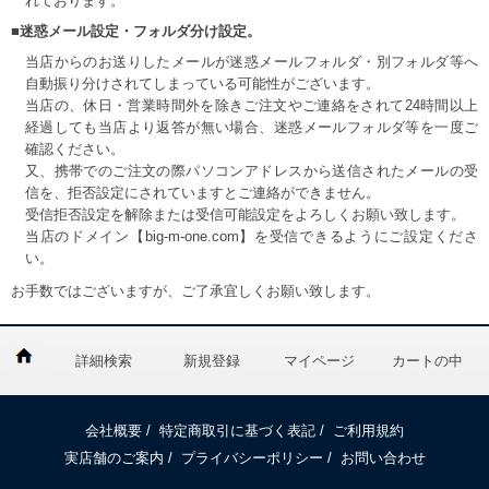
れております。
■迷惑メール設定・フォルダ分け設定。
当店からのお送りしたメールが迷惑メールフォルダ・別フォルダ等へ
自動振り分けされてしまっている可能性がございます。
当店の、休日・営業時間外を除きご注文やご連絡をされて24時間以上
経過しても当店より返答が無い場合、迷惑メールフォルダ等を一度ご
確認ください。
又、携帯でのご注文の際パソコンアドレスから送信されたメールの受
信を、拒否設定にされていますとご連絡ができません。
受信拒否設定を解除または受信可能設定をよろしくお願い致します。
当店のドメイン【big-m-one.com】を受信できるようにご設定くださ
い。
お手数ではございますが、ご了承宜しくお願い致します。
詳細検索
新規登録
マイページ
カートの中
会社概要
/
特定商取引に基づく表記
/
ご利用規約
実店舗のご案内
/
プライバシーポリシー
/
お問い合わせ