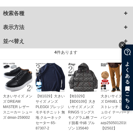
検索各種
表示方法
並べ替え
4
件あります
大きいサイズ メン
【fd1029】大きい
【fd1029】
大きいサイズ メン
ズ DREAM
サイズ メンズ
【BD0109】大き
ズ DANIEL DODD
MASTER レザー
PLEGGI プレッジ
いサイズ メンズ
ストレッチ コーデ
スニーカー シュー
モチモチニット 無
RINGS リングス
ュロイ テーパード
ズ dmsn-259002
地 クルーネック
モノグラム柄 フー
パンツ
セーター 65-
ド脱着 中綿 ブル
azp250501201t
87307-2
ゾン 135640
【t2502】