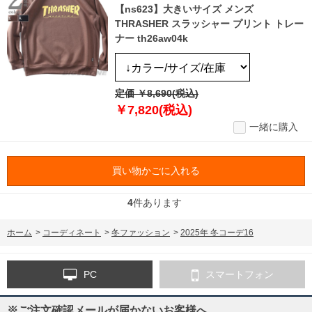
【ns623】大きいサイズ メンズ
THRASHER スラッシャー プリント トレー
ナー th26aw04k
定価 ￥8,690(税込)
￥7,820(税込)
一緒に購入
買い物かごに入れる
4
件あります
ホーム
>
コーディネート
>
冬ファッション
>
2025年 冬コーデ16
PC
スマートフォン
※ご注文確認メールが届かないお客様へ