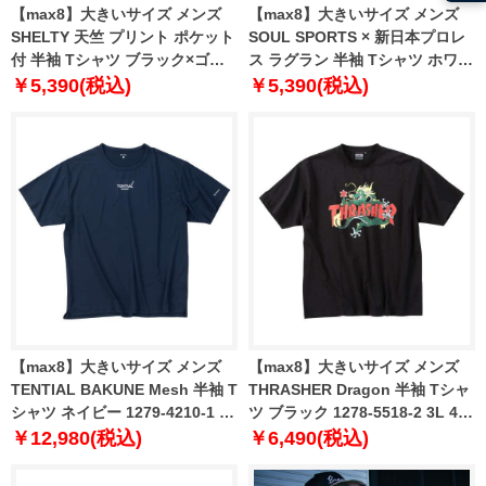
【max8】大きいサイズ メンズ
【max8】大きいサイズ メンズ
SHELTY 天竺 プリント ポケット
SOUL SPORTS × 新日本プロレ
付 半袖 Tシャツ ブラック×ゴー
ス ラグラン 半袖 Tシャツ ホワイ
ルド 1268-5242-2 3L 4L 5L 6L
ト × レッド 1278-2615-1 3L 4L
￥5,390(税込)
￥5,390(税込)
8L
5L 6L 8L
【max8】大きいサイズ メンズ
【max8】大きいサイズ メンズ
TENTIAL BAKUNE Mesh 半袖 T
THRASHER Dragon 半袖 Tシャ
シャツ ネイビー 1279-4210-1 3L
ツ ブラック 1278-5518-2 3L 4L
4L 5L 6L 7L 8L
5L 6L 8L
￥12,980(税込)
￥6,490(税込)