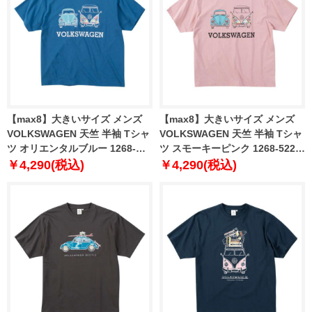
【max8】大きいサイズ メンズ
【max8】大きいサイズ メンズ
VOLKSWAGEN 天竺 半袖 Tシャ
VOLKSWAGEN 天竺 半袖 Tシャ
ツ オリエンタルブルー 1268-
ツ スモーキーピンク 1268-5220-
5220-1 3L 4L 5L 6L 8L
2 3L 4L 5L 6L 8L
￥4,290(税込)
￥4,290(税込)