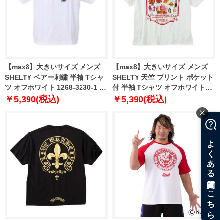
【max8】大きいサイズ メンズ
【max8】大きいサイズ メンズ
SHELTY ベアー刺繍 半袖 Tシャ
SHELTY 天竺 プリント ポケット
ツ オフホワイト 1268-3230-1 3L
付 半袖 Tシャツ オフホワイト
4L 5L 6L 8L
1268-5241-1 3L 4L 5L 6L 8L
￥5,390(税込)
￥5,390(税込)