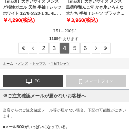
【max8】大きいサイズ メンズ
【max8】大きいサイズ メンズ
ど根性ガエル 天竺 半袖 Tシャツ
黒柴印和んこ堂 かき氷いろんな
ホワイト 1278-5523-1 3L 4L 5L
犬たち 半袖 Tシャツ ブラック
6L 8L
1258-5210-2 3L 4L 5L 6L 8L
￥4,290(税込)
￥3,960(税込)
[151～200件]
1169
件あります
2
3
4
5
6
ホーム
>
メンズ
>
トップス
>
半袖Tシャツ
PC
スマートフォン
※ご注文確認メールが届かないお客様へ
当店からのご注文確認メール等が届かない場合、下記の可能性がござい
ます。
■メールBOXがいっぱいになっている。