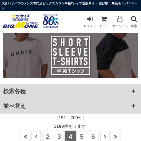
大きいサイズのメンズ専門店ビッグエムワン半袖Tシャツ通販サイト 並び順：商品名 4／24ペー
ジ
ログイン
カート
マイページ
検索
検索各種
並べ替え
[151～200件]
1169
件あります
2
3
4
5
6