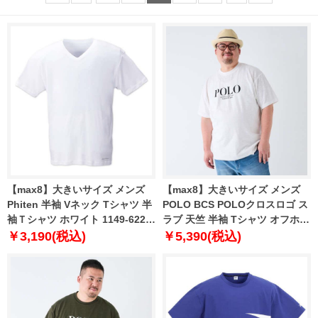
【max8】大きいサイズ メンズ
【max8】大きいサイズ メンズ
Phiten 半袖 Vネック Tシャツ 半
POLO BCS POLOクロスロゴ ス
袖Ｔシャツ ホワイト 1149-6220-
ラブ 天竺 半袖 Tシャツ オフホワ
1 3L 4L 5L 6L 8L
イト 1278-4273-1 3L 4L 5L 6L
￥3,190(税込)
￥5,390(税込)
8L