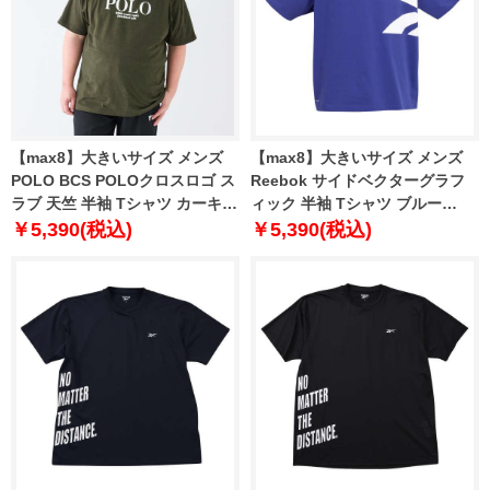
【max8】大きいサイズ メンズ
【max8】大きいサイズ メンズ
POLO BCS POLOクロスロゴ ス
Reebok サイドベクターグラフ
ラブ 天竺 半袖 Tシャツ カーキ
ィック 半袖 Tシャツ ブルー
1278-4273-2 3L 4L 5L 6L 8L
1278-4530-3 3L 4L 5L 6L 8L
￥5,390(税込)
￥5,390(税込)