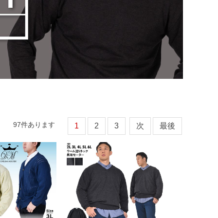
97
件あります
1
2
3
次
最後