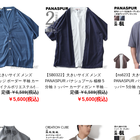
】大きいサイズ メンズ
【SB0322】大きいサイズ メンズ
【ns623】大
レッジ ボーダー 半袖 カー
PANASPUR パナシュプール 楊柳 5
PANASPUR 
サイクルポリエステル使
分袖 トッパー カーディガン + 半袖 T
ッパー 5分袖 カ
定価 ￥6,589(税込)
定価 ￥6,589(税込)
2
シャツ アンサンブル 4403-627z
シャツ アンサンブ
￥5,600(税込)
￥5,600(税込)
【t2501】