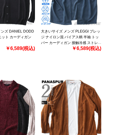
ズ DANIEL DODD
大きいサイズ メンズ PLEGGI プレッ
 ニット カーディガン
ジ ナイロン混 バイアス柄 半袖 トッ
パー カーディガン 接触冷感 ストレ
￥6,589(税込)
￥6,589(税込)
ッチ イージーケア 65-45123-2