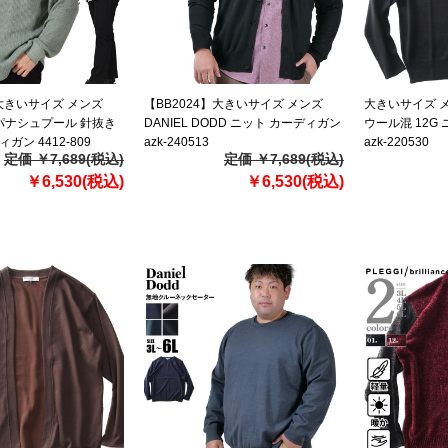
】大きいサイズ メンズ
【BB2024】大きいサイズ メンズ
大きいサイズ メン
R パナシュプール 針抜き
DANIEL DODD ニット カーディガン
ウール混 12G
ガン 4412-809
azk-240513
azk-220530
定価 ￥7,689(税込)
定価 ￥7,689(税込)
￥6,530(税込)
￥6,530(税込)