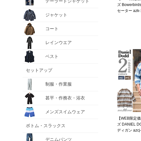
テーラードジャケット
ズ Bowerbir
セーター azk-
ジャケット
コート
レインウエア
ベスト
セットアップ
制服・作業服
甚平・作務衣・浴衣
メンズスイムウェア
【WEB限定
ズ DANIEL 
ボトム・スラックス
ディガン azcj-
デニムパンツ