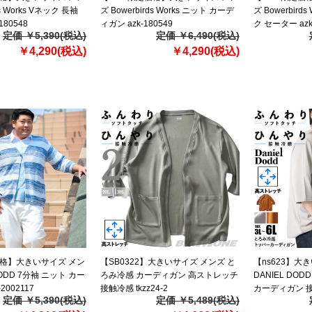
ds Works Vネック 長袖
ズ Bowerbirds Works ニット カーデ
ズ Bowerbird
180548
ィガン azk-180549
ク セーター azk
定価 ￥5,390(税込)
定価 ￥6,490(税込)
￥4,290(税込)
￥4,290(税込)
価格】大きいサイズ メン
【SB0322】大きいサイズ メンズ と
【ns623】大
DODD 7分袖 ニット カー
ろみ冷感 カーディガン 高ストレッチ
DANIEL DO
2002117
接触冷感 tkzz24-2
カーディガン 
定価 ￥5,390(税込)
定価 ￥5,489(税込)
春夏新作 tkzz25