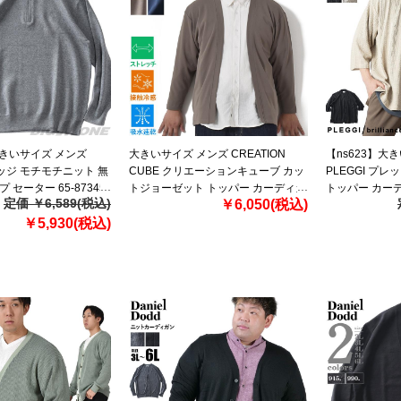
】大きいサイズ メンズ
大きいサイズ メンズ CREATION
【ns623】大
レッジ モチモチニット 無
CUBE クリエーションキューブ カッ
PLEGGI プレ
 セーター 65-87345-
トジョーゼット トッパー カーディガ
トッパー カーデ
定価 ￥6,589(税込)
￥6,050(税込)
ン 軽量 ストレッチ 吸水速乾 接触冷
20059-2 【fre
￥5,930(税込)
感 3402-708z