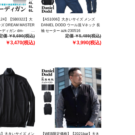
L24】【SB0322】大
【AS1006】大きいサイズ メンズ
 DREAM MASTER
DANIEL DODD ウール混 Vネック 長
ーディガン dm-
袖 セーター azk-230516
定価 ￥8,690(税込)
定価 ￥5,489(税込)
￥3,470(税込)
￥3,990(税込)
格】大きいサイズ メン
【WEB限定価格】【2021bar】大き