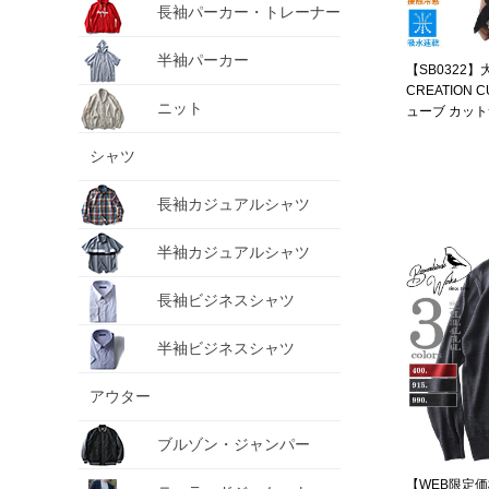
長袖パーカー・トレーナー
半袖パーカー
【SB0322
CREATION
ニット
ューブ カット
ーディガン 軽
乾 接触冷感 34
シャツ
長袖カジュアルシャツ
半袖カジュアルシャツ
長袖ビジネスシャツ
半袖ビジネスシャツ
アウター
ブルゾン・ジャンパー
【WEB限定