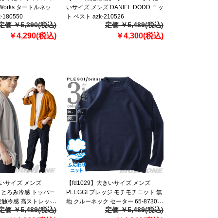
s Works タートルネッ
いサイズ メンズ DANIEL DODD ニッ
-180550
ト ベスト azk-210526
定価 ￥5,390(税込)
定価 ￥5,489(税込)
￥4,290(税込)
￥4,300(税込)
きいサイズ メンズ
【fd1029】大きいサイズ メンズ
DD とろみ冷感 トッパー
PLEGGI プレッジ モチモチニット 無
接触冷感 高ストレッチ
地 クルーネック セーター 65-87307-
定価 ￥5,489(税込)
定価 ￥5,489(税込)
-3 【fre】
2