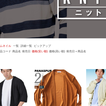
ムネイル
一覧
詳細一覧
ピックアップ
品コード
商品名
発売日
価格(安い順)
価格(高い順)
発売日＋商品名