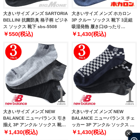
大きいサイズ メンズ SARTORIA
大きいサイズ メンズ ホカロン
BELLINI 抗菌防臭 格子柄 ビジネ
3P クルー ソックス 靴下 3足組
ス ソックス 靴下 sbs-5508
吸湿発熱 履き口ゆったり
hkm51012
￥550(税込)
￥1,430(税込)
大きいサイズ メンズ NEW
大きいサイズ メンズ NEW
BALANCE ニューバランス 引き
BALANCE ニューバランス チェ
揃え 3P アンクル ソックス 靴下
ッカー 3P アンクル ソックス 靴
3枚組 las5033j
下 3枚組 las5035j
￥1,430(税込)
￥1,430(税込)