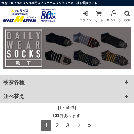
大きいサイズのメンズ専門店ビッグエムワンソックス・靴下通販サイト
ログイン
カート
マイページ
検索
検索各種
並べ替え
[1～50件]
131
件あります
1
2
3