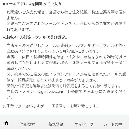
■メールアドレスを間違ってご入力。
お間違いご入力の場合、当店からのご注文確認・発送ご案内等が届き
ません。
間違ってご入力されたメールアドレスへ、当店からのご案内が送信さ
れております。
■迷惑メール設定・フォルダ分け設定。
当店からのお送りしたメールが迷惑メールフォルダ・別フォルダ等へ
自動振り分けされてしまっている可能性がございます。
当店の、休日・営業時間外を除きご注文やご連絡をされて24時間以上
経過しても当店より返答が無い場合、迷惑メールフォルダ等を一度ご
確認ください。
又、携帯でのご注文の際パソコンアドレスから送信されたメールの受
信を、拒否設定にされていますとご連絡ができません。
受信拒否設定を解除または受信可能設定をよろしくお願い致します。
当店のドメイン【big-m-one.com】を受信できるようにご設定くださ
い。
お手数ではございますが、ご了承宜しくお願い致します。
詳細検索
新規登録
マイページ
カートの中