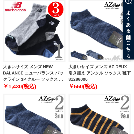
大きいサイズ メンズ NEW
大きいサイズ メンズ AZ DEUX
BALANCE ニューバランス バッ
引き揃え アンクル ソックス 靴下
クライン 3P クルー ソックス 靴
81286000
下 3枚組 las5036j
￥1,430(税込)
￥550(税込)