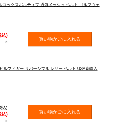
OLF ルコックスポルティフ 通気メッシュ ベルト ゴルフウェ
税込)
買い物かごに入れる
：
○
ミーヒルフィガー リバーシブル レザー ベルト USA直輸入
税込)
買い物かごに入れる
税込)
：
○