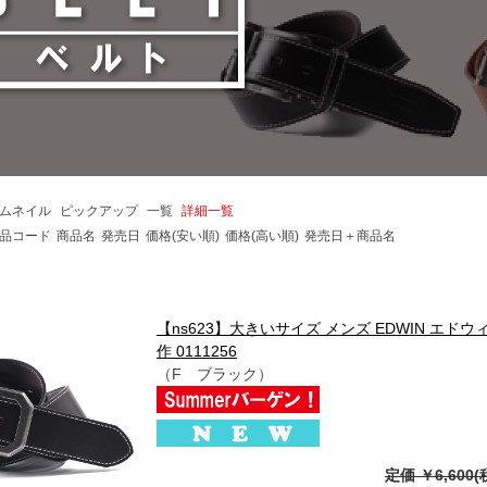
ムネイル
ピックアップ
一覧
詳細一覧
品コード
商品名
発売日
価格(安い順)
価格(高い順)
発売日＋商品名
【ns623】大きいサイズ メンズ EDWIN エド
作 0111256
（F ブラック）
定価 ￥6,600(