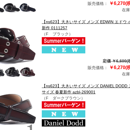
￥6,270(
販売価格：
在庫
【ns623】大きいサイズ メンズ EDWIN エド
新作 0111257
（F ブラック）
定価 ￥6,600(
￥6,270(
販売価格：
在庫
【ns623】大きいサイズ メンズ DANIEL DO
サイズ 春夏新作 azbl-269001
（F ダークブラウン）