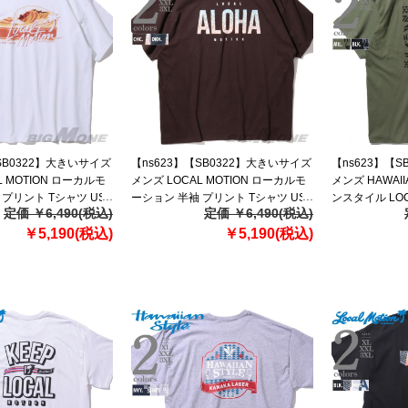
SB0322】大きいサイズ
【ns623】【SB0322】大きいサイズ
【ns623】【
L MOTION ローカルモ
メンズ LOCAL MOTION ローカルモ
メンズ HAWAII
 プリント Tシャツ USA
ーション 半袖 プリント Tシャツ USA
ンスタイル LOC
定価 ￥6,490(税込)
定価 ￥6,490(税込)
05az
直輸入 smt20415az
ルモーション 半
￥5,190(税込)
￥5,190(税込)
USA直輸入 mts