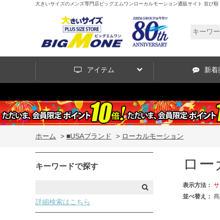
大きいサイズのメンズ専門店ビッグエムワンローカルモーション通販サイト 並び順：
アイテム
新着
ホーム
>
■USAブランド
>
ローカルモーション
ロー
キーワードで探す
表示方法：
サ
並べ替え：
商
詳細検索はこちら