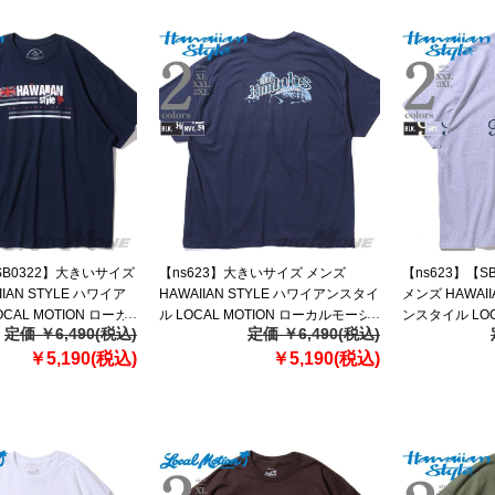
SB0322】大きいサイズ
【ns623】大きいサイズ メンズ
【ns623】【
IAN STYLE ハワイア
HAWAIIAN STYLE ハワイアンスタイ
メンズ HAWAII
CAL MOTION ローカ
ル LOCAL MOTION ローカルモーシ
ンスタイル LOC
定価 ￥6,490(税込)
定価 ￥6,490(税込)
半袖 プリント Tシャツ
ョン 半袖 プリント Tシャツ USA直輸
ルモーション 半
s19413az
￥5,190(税込)
入 mts22106az
￥5,190(税込)
USA直輸入 mts