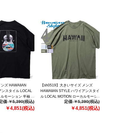
ズ HAWAIIAN
【sh0519】大きいサイズ メンズ
アンスタイル LOCAL
HAWAIIAN STYLE ハワイアンスタイ
ーカルモーション 半袖 プ
ル LOCAL MOTION ローカルモーシ
定価 ￥5,390(税込)
定価 ￥5,390(税込)
 USA直輸入
ョン 半袖 プリント Tシャツ USA直輸
￥4,851(税込)
入 mts19313
￥4,851(税込)