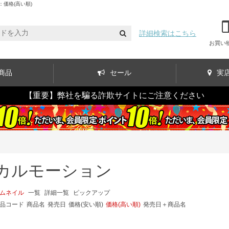
価格(高い順)
詳細検索はこちら
お買い
商品
セール
実
【重要】弊社を騙る詐欺サイトにご注意ください
カルモーション
ムネイル
一覧
詳細一覧
ピックアップ
品コード
商品名
発売日
価格(安い順)
価格(高い順)
発売日＋商品名