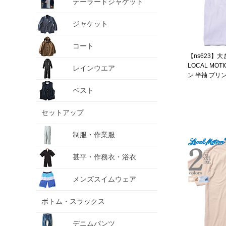
テーラードジャケット
ジャケット
コート
【ns623】
LOCAL MO
レインウエア
ン 半袖 プリ
smt22301az
ベスト
セットアップ
制服・作業服
甚平・作務衣・浴衣
メンズスイムウェア
ボトム・スラックス
デニムパンツ