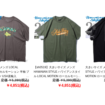
メンズ LOCAL
【sh0519】大きいサイズ メンズ
大きいサイズ メン
ローカルモーション 半袖 プ
HAWAIIAN STYLE ハワイアンスタイ
STYLE ハワイ
ツ USA直輸入
ル LOCAL MOTION ローカルモーシ
MOTION ロ
定価 ￥5,390(税込)
定価 ￥5,390(税込)
ョン 半袖 プリント Tシャツ USA直輸
リント Tシャツ
￥4,851(税込)
入 mts19411
￥4,851(税込)
mts19405