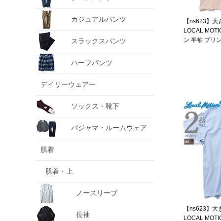
カジュアルパンツ
【ns623】
LOCAL MO
ン 半袖 プリ
スラックスパンツ
smt22406az
ハーフパンツ
デイリーウェアー
ソックス・靴下
パジャマ・ルームウェア
肌着
肌着・上
ノースリーブ
【ns623】
長袖
LOCAL MO