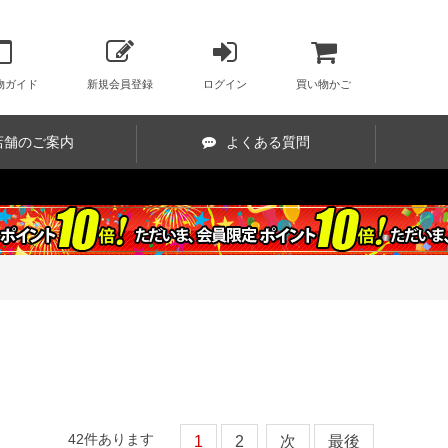
物ガイド
新規会員登録
ログイン
買い物かご
店舗のご案内
よくある質問
42
件あります
1
2
次
最後