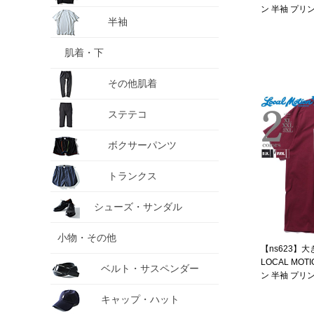
ン 半袖 プリ
半袖
smt22218az
肌着・下
その他肌着
ステテコ
ボクサーパンツ
トランクス
シューズ・サンダル
小物・その他
【ns623】
LOCAL MO
ベルト・サスペンダー
ン 半袖 プリ
smt22401az
キャップ・ハット