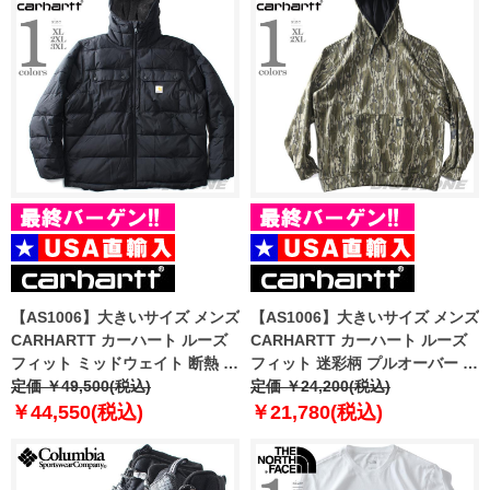
【AS1006】大きいサイズ メンズ
【AS1006】大きいサイズ メンズ
CARHARTT カーハート ルーズ
CARHARTT カーハート ルーズ
フィット ミッドウェイト 断熱 ジ
フィット 迷彩柄 プルオーバー パ
ャケット Montana Loose Fit
定価 ￥49,500(税込)
ーカー Loose Fit Midweight
定価 ￥24,200(税込)
Insulated Jacket USA直輸入
Camo Graphic Sweatshirt USA
￥44,550(税込)
￥21,780(税込)
105474
直輸入 105484