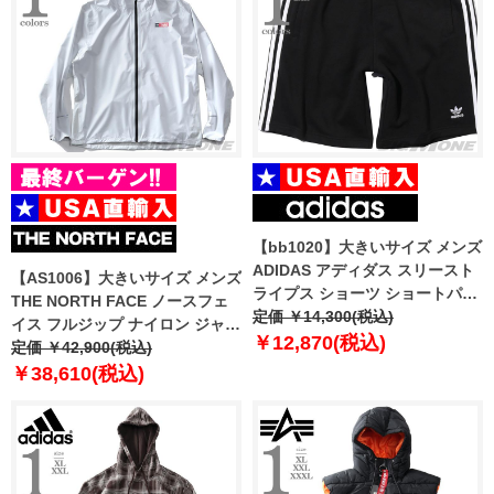
【bb1020】大きいサイズ メンズ
ADIDAS アディダス スリースト
【AS1006】大きいサイズ メンズ
ライプス ショーツ ショートパン
THE NORTH FACE ノースフェ
ツ ハーフパンツ USA直輸入
定価 ￥14,300(税込)
イス フルジップ ナイロン ジャケ
ia6351
￥12,870(税込)
ット FRST DWN PACK JKT
定価 ￥42,900(税込)
USA直輸入 nf0a5iyy-53c
￥38,610(税込)