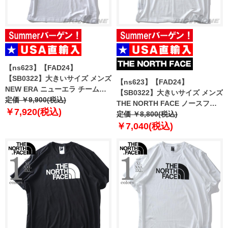
【ns623】【FAD24】
【SB0322】大きいサイズ メンズ
【ns623】【FAD24】
NEW ERA ニューエラ チームロ
【SB0322】大きいサイズ メンズ
ゴ グラフィック バックプリント
定価 ￥9,900(税込)
THE NORTH FACE ノースフェ
半袖 Tシャツ ロサンゼルスドジ
￥7,920(税込)
イス プリント 半袖 Tシャツ BOX
定価 ￥8,800(税込)
ャース DODGERS USA直輸入
NSE TEE USA直輸入 nf0a812h-
￥7,040(税込)
60332167
la9