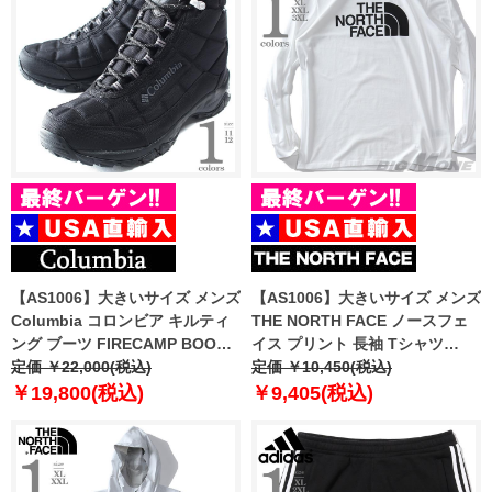
【AS1006】大きいサイズ メンズ
【AS1006】大きいサイズ メンズ
Columbia コロンビア キルティ
THE NORTH FACE ノースフェ
ング ブーツ FIRECAMP BOOT
イス プリント 長袖 Tシャツ
USA直輸入 1672881
定価 ￥22,000(税込)
HALF DOME TEE USA直輸入
定価 ￥10,450(税込)
nf0a811o-la9
￥19,800(税込)
￥9,405(税込)