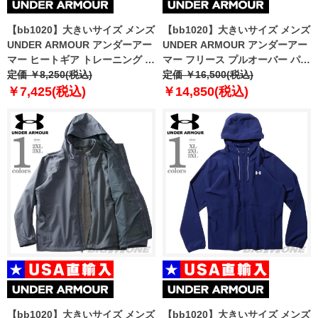
【bb1020】大きいサイズ メンズ
【bb1020】大きいサイズ メンズ
UNDER ARMOUR アンダーアー
UNDER ARMOUR アンダーアー
マー ヒートギア トレーニング レ
マー フリース プルオーバー パー
ギンス USA直輸入 1361586-001
定価 ￥8,250(税込)
カー Fleece Hunt Logo Hoodie
定価 ￥16,500(税込)
USA直輸入 1375114-001
￥7,425(税込)
￥14,850(税込)
【bb1020】大きいサイズ メンズ
【bb1020】大きいサイズ メンズ