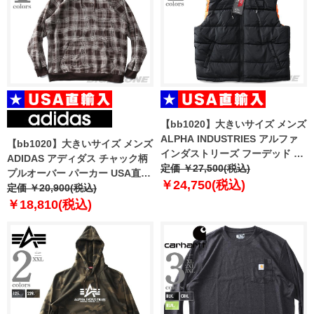
【bb1020】大きいサイズ メンズ
ALPHA INDUSTRIES アルファ
【bb1020】大きいサイズ メンズ
インダストリーズ フーデッド 中
ADIDAS アディダス チャック柄
綿 ベスト USA直輸入 118110
定価 ￥27,500(税込)
プルオーバー パーカー USA直輸
￥24,750(税込)
入 hk2750
定価 ￥20,900(税込)
￥18,810(税込)