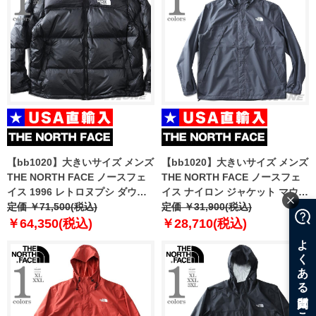
【bb1020】大きいサイズ メンズ
【bb1020】大きいサイズ メンズ
THE NORTH FACE ノースフェ
THE NORTH FACE ノースフェ
イス 1996 レトロヌプシ ダウン
イス ナイロン ジャケット マウン
ジャケット 1996 RETRO
定価 ￥71,500(税込)
テンパーカー ANTORA JACKET
定価 ￥31,900(税込)
NUPTSE JACKET USA直輸入
USA直輸入 nf0a7qey-174
￥64,350(税込)
￥28,710(税込)
nf0a3c8d-le4