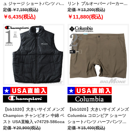
ュ ジャージ ショートパンツ ハー
リント プルオーバー パーカー
フパンツ ショーツ USA直輸入
定価 ￥7,150(税込)
USA直輸入 s9441pg586mda
定価 ￥13,200(税込)
85861
￥6,435(税込)
￥11,880(税込)
【bb1020】大きいサイズ メンズ
【bb1020】大きいサイズ メンズ
Champion チャンピオン 中綿 ベ
Columbia コロンビア ショーツ
スト USA直輸入 v74729-586oca
ショートパンツ ハーフパンツ
定価 ￥20,900(税込)
USA直輸入 2031161
定価 ￥15,400(税込)