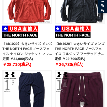
【bb1020】大きいサイズ メンズ
【bb1020】大きいサイズ メンズ
THE NORTH FACE ノースフェ
THE NORTH FACE ノースフェ
イス ナイロン ジャケット マウン
イス フルジップ フーデッド ナイ
テンパーカー ANTORA JACKET
定価 ￥31,900(税込)
ロン ジャケット M VENTURE 2
定価 ￥29,700(税込)
USA直輸入 nf0a7qey-ubr
JACKET USA直輸入 nf0a2vd3-
￥28,710(税込)
￥26,730(税込)
cx6