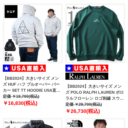
【BB2024】大きいサイズ メン
ズ HUF ハフ プルオーバー パー
【BB2024】大きいサイズ メン
カー SET TT HOODIE USA直輸
ズ POLO RALPH LAUREN ポロ
入 pf00572
定価 ￥18,700(税込)
ラルフローレン ロゴ刺繍 スウェ
￥16,830(税込)
ット トレーナー USA直輸入
定価 ￥29,700(税込)
710941833-009
￥26,730(税込)