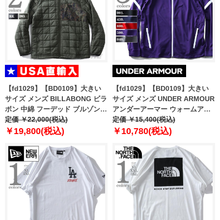
【fd1029】【BD0109】大きい
【fd1029】【BD0109】大きい
サイズ メンズ BILLABONG ビラ
サイズ メンズ UNDER ARMOUR
ボン 中綿 フーデッド ブルゾン
アンダーアーマー ウォームアッ
ジャケット Journey Hooded
定価 ￥22,000(税込)
プ ジャケット アウター スポーツ
定価 ￥15,400(税込)
Zip-Up Puffer Jacket USA直輸
ウェア USA 直輸入 1270403
￥19,800(税込)
￥10,780(税込)
入 abyjk00116