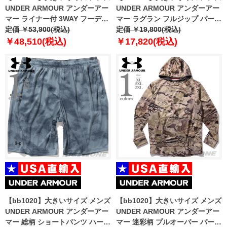
UNDER ARMOUR アンダーアー
UNDER ARMOUR アンダーアー
マー ライナー付 3WAY フーデッ
マー ラグラン フルジップ パーカ
ド ジャケット USA直輸入
定価 ￥53,900(税込)
ー ウィンドブレーカー USA直輸
定価 ￥19,800(税込)
1371585-012
入 1377171-468
￥48,510(税込)
￥17,820(税込)
【bb1020】大きいサイズ メンズ
【bb1020】大きいサイズ メンズ
UNDER ARMOUR アンダーアー
UNDER ARMOUR アンダーアー
マー 総柄 ショートパンツ ハーフ
マー 迷彩柄 プルオーバー パーカ