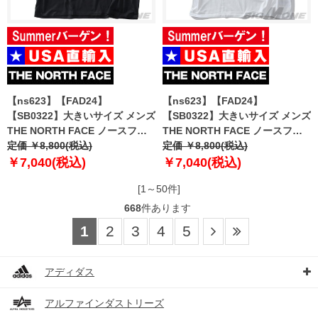
【ns623】【FAD24】
【ns623】【FAD24】
【SB0322】大きいサイズ メンズ
【SB0322】大きいサイズ メンズ
THE NORTH FACE ノースフェ
THE NORTH FACE ノースフェ
イス プリント 半袖 Tシャツ
定価 ￥8,800(税込)
イス プリント 半袖 Tシャツ
定価 ￥8,800(税込)
HALF DOME TEE USA直輸入
HALF DOME TEE USA直輸入
￥7,040(税込)
￥7,040(税込)
nf0a812m-ky4
nf0a812m-la9
[1～50件]
668
件あります
1
2
3
4
5
アディダス
アルファインダストリーズ