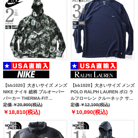
【bb1020】大きいサイズ メンズ
【bb1020】大きいサイズ メンズ
NIKE ナイキ 総柄 プルオーバー
POLO RALPH LAUREN ポロ ラ
パーカー THERMA-FIT
ルフローレン クルーネック サー
PULLOVER FITNESS HOODIE
定価 ￥20,900(税込)
マル 長袖 Tシャツ USA直輸入
定価 ￥12,100(税込)
USA直輸入 dq4836
pwlc2f
￥18,810(税込)
￥10,890(税込)