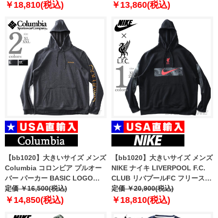
￥18,810(税込)
￥13,860(税込)
【bb1020】大きいサイズ メンズ
【bb1020】大きいサイズ メンズ
Columbia コロンビア プルオー
NIKE ナイキ LIVERPOOL F.C.
バー パーカー BASIC LOGO
CLUB リバプールFC フリース
HOODIE USA直輸入 1681661
定価 ￥16,500(税込)
プルオーバー パーカー USA直輸
定価 ￥20,900(税込)
入 dn3119
￥14,850(税込)
￥18,810(税込)