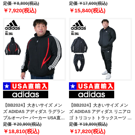
パンツ ショーツ LOOSE TECH
定価 ￥8,800(税込)
ー Storm Camo Kangzip
定価 ￥17,600(税込)
PRINTED SHORT USA直輸入
Hoodie USA直輸入 1375113-
￥7,920(税込)
￥15,840(税込)
1376945-045
989
【BB2024】大きいサイズ メン
【BB2024】大きいサイズ メン
ズ ADIDAS アディダス ラグラン
ズ ADIDAS アディダス リニアロ
プルオーバー パーカー USA直輸
ゴ トリコット トラックスーツ ジ
入 ix9644
定価 ￥20,900(税込)
ャージ 上下セット USA直輸入
定価 ￥19,800(税込)
ic6775
￥18,810(税込)
￥17,820(税込)