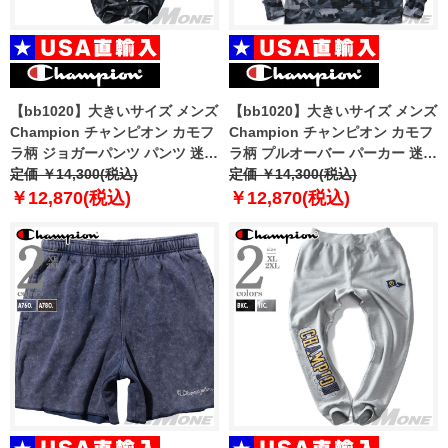
【bb1020】大きいサイズ メンズ
【bb1020】大きいサイズ メンズ
Champion チャンピオン カモフ
Champion チャンピオン カモフ
ラ柄 ジョガーパンツ パンツ 迷彩
ラ柄 プルオーバー パーカー 迷彩
柄 USA直輸入 p7477p-586644
定価 ￥14,300(税込)
柄 USA直輸入 s9441p-586638
定価 ￥14,300(税込)
￥12,870(税込)
￥12,870(税込)