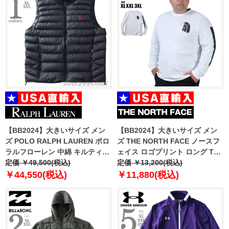
【BB2024】大きいサイズ メン
【BB2024】大きいサイズ メン
ズ POLO RALPH LAUREN ポロ
ズ THE NORTH FACE ノースフ
ラルフローレン 中綿 キルティン
ェイス ロゴプリント ロング Tシ
グ ベスト USA直輸入
定価 ￥49,500(税込)
ャツ Brand Proud Tee USA直輸
定価 ￥13,200(税込)
710949962-002
入 nf0a86ww-vod
￥44,550(税込)
￥11,880(税込)