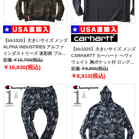
【bb1020】大きいサイズ メンズ
ALPHA INDUSTRIES アルファ
【bb1020】大きいサイズ メンズ
インダストリーズ 迷彩柄 プルオ
CARHARTT カーハート ヘヴィ
ーバー パーカー Basic hoody
定価 ￥18,700(税込)
ウェイト 胸ポケット付 ロングス
Camo USA直輸入 178312c
￥16,830(税込)
リーブ Tシャツ ルーズフィット
定価 ￥9,900(税込)
USA直輸入 k126
￥8,910(税込)