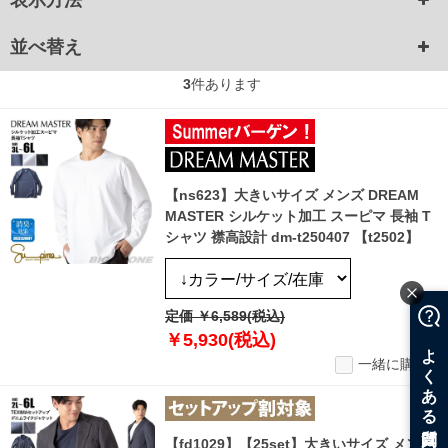
表示方法
並べ替え
3
件あります
【ns623】大きいサイズ メンズ DREAM
MASTER シルケット加工 スーピマ 長袖 T
シャツ 襟高設計 dm-t250407 【t2502】
定価 ￥6,589(税込)
￥5,930(税込)
一緒に購入
【fd1029】【25set】大きいサイズ メンズ