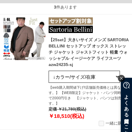
3
件あります
【25set】大きいサイズ メンズ SARTORIA
BELLINI セットアップ オックス ストレッ
チ ジャケット ジャストフィット 軽量 ウォ
ッシャブル イージーケア ライフスーツ
azw24235-sj
【web購入期間値下げ!!店舗販売価格とは異なりま
す。】 【WEB限定】ジャケット・パンツ同時購入
で2000円引き 【ジャケット、パンツは別売りで
す。】
定価 ￥21,780(税込)
￥18,510(税込)
一緒に購入