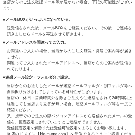
当店からのご注文確認メール等が届かない場合、下記の可能性がござい
ます。
■メールBOXがいっぱいになっている。
送受信をされた後、メールBOXをご確認ください。その後、ご連絡を
頂きましたらメールを再送させて頂きます。
■メールアドレスを間違ってご入力。
お間違いご入力の場合、当店からのご注文確認・発送ご案内等が届き
ません。
間違ってご入力されたメールアドレスへ、当店からのご案内が送信さ
れております。
■迷惑メール設定・フォルダ分け設定。
当店からのお送りしたメールが迷惑メールフォルダ・別フォルダ等へ
自動振り分けされてしまっている可能性がございます。
当店の、休日・営業時間外を除きご注文やご連絡をされて24時間以上
経過しても当店より返答が無い場合、迷惑メールフォルダ等を一度ご
確認ください。
又、携帯でのご注文の際パソコンアドレスから送信されたメールの受
信を、拒否設定にされていますとご連絡ができません。
受信拒否設定を解除または受信可能設定をよろしくお願い致します。
当店のドメイン【big-m-one.com】を受信できるようにご設定くださ