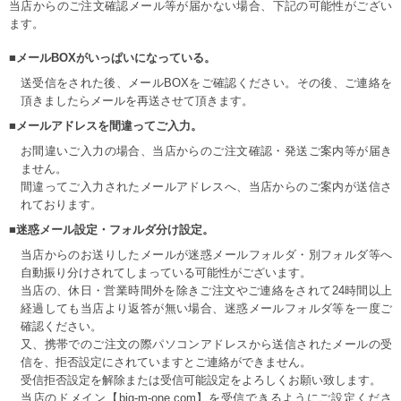
当店からのご注文確認メール等が届かない場合、下記の可能性がござい
ます。
■メールBOXがいっぱいになっている。
送受信をされた後、メールBOXをご確認ください。その後、ご連絡を
頂きましたらメールを再送させて頂きます。
■メールアドレスを間違ってご入力。
お間違いご入力の場合、当店からのご注文確認・発送ご案内等が届き
ません。
間違ってご入力されたメールアドレスへ、当店からのご案内が送信さ
れております。
■迷惑メール設定・フォルダ分け設定。
当店からのお送りしたメールが迷惑メールフォルダ・別フォルダ等へ
自動振り分けされてしまっている可能性がございます。
当店の、休日・営業時間外を除きご注文やご連絡をされて24時間以上
経過しても当店より返答が無い場合、迷惑メールフォルダ等を一度ご
確認ください。
又、携帯でのご注文の際パソコンアドレスから送信されたメールの受
信を、拒否設定にされていますとご連絡ができません。
受信拒否設定を解除または受信可能設定をよろしくお願い致します。
当店のドメイン【big-m-one.com】を受信できるようにご設定くださ