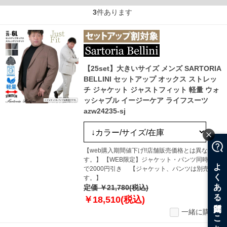
3
件あります
【25set】大きいサイズ メンズ SARTORIA
BELLINI セットアップ オックス ストレッ
チ ジャケット ジャストフィット 軽量 ウォ
ッシャブル イージーケア ライフスーツ
azw24235-sj
【web購入期間値下げ!!店舗販売価格とは異なりま
す。】 【WEB限定】ジャケット・パンツ同時購入
で2000円引き 【ジャケット、パンツは別売りで
す。】
定価 ￥21,780(税込)
￥18,510(税込)
一緒に購入