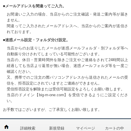
■メールアドレスを間違ってご入力。
お間違いご入力の場合、当店からのご注文確認・発送ご案内等が届き
ません。
間違ってご入力されたメールアドレスへ、当店からのご案内が送信さ
れております。
■迷惑メール設定・フォルダ分け設定。
当店からのお送りしたメールが迷惑メールフォルダ・別フォルダ等へ
自動振り分けされてしまっている可能性がございます。
当店の、休日・営業時間外を除きご注文やご連絡をされて24時間以上
経過しても当店より返答が無い場合、迷惑メールフォルダ等を一度ご
確認ください。
又、携帯でのご注文の際パソコンアドレスから送信されたメールの受
信を、拒否設定にされていますとご連絡ができません。
受信拒否設定を解除または受信可能設定をよろしくお願い致します。
当店のドメイン【big-m-one.com】を受信できるようにご設定くださ
い。
お手数ではございますが、ご了承宜しくお願い致します。
詳細検索
新規登録
マイページ
カートの中