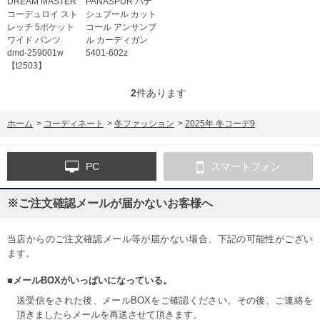
DREAM MASTER
PANASPUR パナ
コーデュロイ スト
シュプール カット
レッチ 5ポケット
コール アンサンブ
ワイド パンツ
ル カーディガン
dmd-259001w
5401-602z
【t2503】
2
件あります
ホーム
>
コーディネート
>
冬ファッション
>
2025年 冬コーデ9
PC
スマートフォン
※ご注文確認メールが届かないお客様へ
当店からのご注文確認メール等が届かない場合、下記の可能性がござい
ます。
■メールBOXがいっぱいになっている。
送受信をされた後、メールBOXをご確認ください。その後、ご連絡を
頂きましたらメールを再送させて頂きます。