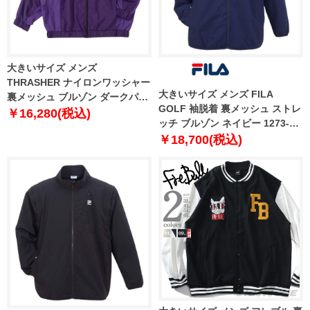
大きいサイズ メンズ
THRASHER ナイロンワッシャー
大きいサイズ メンズ FILA
裏メッシュ ブルゾン ダークパー
GOLF 袖脱着 裏メッシュ ストレ
プル×パープル 1273-4325-3 3L
￥16,280(税込)
ッチ ブルゾン ネイビー 1273-
4L 5L 6L
4321-1 3L 4L 5L 6L
￥18,700(税込)