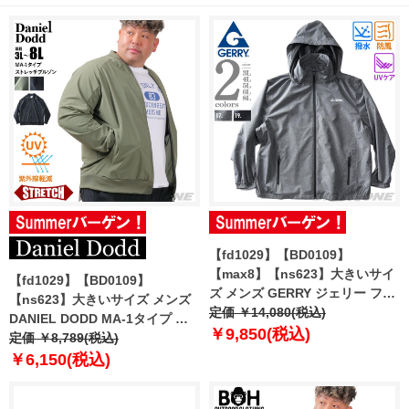
【fd1029】【BD0109】
【max8】【ns623】大きいサイ
【fd1029】【BD0109】
ズ メンズ GERRY ジェリー フー
【ns623】大きいサイズ メンズ
ド脱着 ブルゾン 撥水加工 防風効
定価 ￥14,080(税込)
DANIEL DODD MA-1タイプ ス
果 UVケア gry-51915az
￥9,850(税込)
トレッチ ブルゾン 紫外線軽減
定価 ￥8,789(税込)
azb-250101
￥6,150(税込)