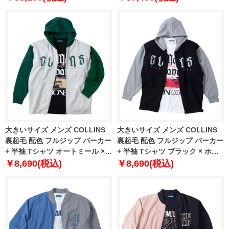
大きいサイズ メンズ COLLINS
大きいサイズ メンズ COLLINS
裏起毛 配色 フルジップ パーカー
裏起毛 配色 フルジップ パーカー
+ 半袖 Tシャツ オートミール ×
+ 半袖 Tシャツ ブラック × ホワ
ブラック 1258-4310-1 3L 4L 5L
イト 1258-4310-2 3L 4L 5L 6L
￥8,690(税込)
￥8,690(税込)
6L 8L
8L