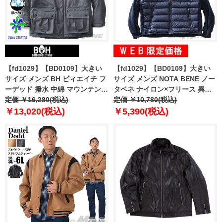
【fd1029】【BD0109】大きい
【fd1029】【BD0109】大きい
サイズ メンズ BH ビィエイチ フ
サイズ メンズ NOTA BENE ノー
ーデッド 撥水 中綿 マウンテンパ
タベネ ナイロン×フリース 異素
ーカー 4WAYストレッチ bhb-
定価 ￥16,280(税込)
材切替 フルジップ パーカー
定価 ￥10,780(税込)
240501
7452860
￥13,020(税込)
￥5,390(税込)