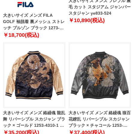
大きいサイズ メンズ フレブル 裏
毛 カット スタジアム ジャンパー
スタジャン ye833-524
大きいサイズ メンズ FILA
￥10,890(税込)
GOLF 袖脱着 裏メッシュ ストレ
ッチ ブルゾン ブラック 1273-
4321-2 3L 4L 5L 6L
￥18,700(税込)
大きいサイズ メンズ 絡繰魂 龍乱
大きいサイズ メンズ 絡繰魂 狼百
舞 リバーシブル スカジャン ブラ
花繚乱 リバーシブル スカジャン
ック × ゴールド 1253-4310-1 3L
ブラック × チャコール 1253-
4L 5L 6L
4311-1 3L 4L 5L 6L
￥35,200(税込)
￥37,400(税込)