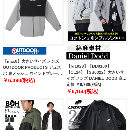
【max8】大きいサイズ メンズ
【fd1029】【BD0109】
OUTDOOR PRODUCTS デュス
【CL24】【SB0322】大きいサ
ポ 裏メッシュ ウインドブレーカ
イズ メンズ DANIEL DODD 麻混
ー グレー 1253-4100-4 3L 4L 5L
￥6,490(税込)
MA-1タイプ ブルゾン 846-b-
定価 ￥8,789(税込)
6L 7L 8L
240101
￥6,150(税込)