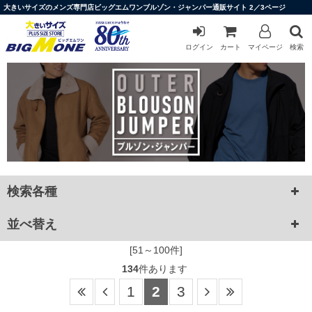
大きいサイズのメンズ専門店ビッグエムワンブルゾン・ジャンパー通販サイト 2／3ページ
ログイン
カート
マイページ
検索
検索各種
並べ替え
[51～100件]
134
件あります
1
2
3