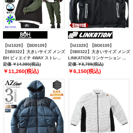
【fd1029】【BD0109】
【fd1029】【BD0109】
【SB0322】大きいサイズ メンズ
【SB0322】大きいサイズ メンズ
BH ビィエイチ 4WAY ストレッ
LINKATION リンケーション ポ
チ セパレート フーデッド ブルゾ
定価 ￥14,080(税込)
ンチ ラグラン ストレッチ スタジ
定価 ￥8,789(税込)
ン 撥水加工 bhb-240101
アム ブルゾン アスレジャー スポ
￥11,260(税込)
￥6,150(税込)
ーツウェア lk-cj240111