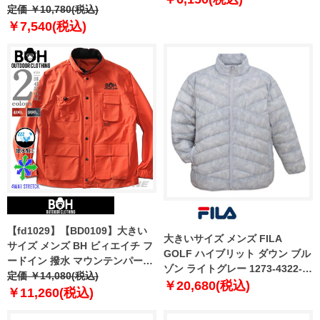
デッド 中綿 ブルゾン 846-b-
定価 ￥10,780(税込)
240502
￥7,540(税込)
【fd1029】【BD0109】大きい
大きいサイズ メンズ FILA
サイズ メンズ BH ビィエイチ フ
GOLF ハイブリット ダウン ブル
ードイン 撥水 マウンテンパーカ
ゾン ライトグレー 1273-4322-1
ー 4WAYストレッチ bhb-
定価 ￥14,080(税込)
3L 4L 5L 6L
￥20,680(税込)
240401
￥11,260(税込)