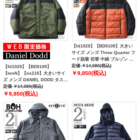
【fd1029】【BD0109】大きい
サイズ メンズ Three Quarter フ
ード脱着 切替 中綿 ブルゾン 撥
水 防風 保温 207-b-240503
定価 ￥14,080(税込)
【fd1029】【BD0109】
￥9,850(税込)
【tenN】【ns218】大きいサイ
ズ メンズ DANIEL DODD タスラ
ン 切替 中綿 フーデッド ブルゾ
定価 ￥14,080(税込)
ン 846-b-240501
￥9,850(税込)