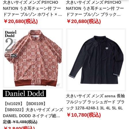
大きいサイズ メンズ PSYCHO
大きいサイズ メンズ PSYCHO
NATION うさ耳チェーン付 フー
NATION うさ耳チェーン付 フー
ドファー ブルゾン ホワイト × ブ
ドファー ブルゾン ブラック
ラック 1278-4306-1 3L 4L 5L
1278-4306-2 3L 4L 5L 6L
￥20,680(税込)
￥20,680(税込)
6L
大きいサイズ メンズ arena 長袖
フルジップ ラッシュガード ブラ
【fd1029】【BD0109】
ック 1278-4248-1 3L 4L 5L 6L
【SB0322】大きいサイズ メンズ
￥10,780(税込)
DANIEL DODD ネイティブ総柄
ジャガード スタンドカラー フル
定価 ￥5,489(税込)
ジップ 半袖 ブルゾン 846-
￥3,840(税込)