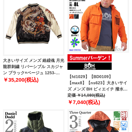
大きいサイズ メンズ 絡繰魂 月光
龍群刺繍 リバーシブル スカジャ
ン ブラック×ベージュ 1253-
【fd1029】【BD0109】
5100-1 3L 4L 5L 6L
￥35,200(税込)
【max8】【ns623】大きいサイ
ズ メンズ BH ビィエイチ 撥水加
工 4WAYストレッチ フーデッド
定価 ￥14,080(税込)
ブルゾン bhb-250101
￥7,040(税込)