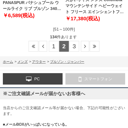
PANASPUR パナシュプール ウ
マウンテンサイド ヘビーウェイ
ールライク リブ ブルゾン 3401-
ト フリース エインシェントフォ
721z
￥6,589(税込)
ッシル × シャーク 1278-3355-1
￥17,380(税込)
1X 2X 3X 4X 5X 6X
[51～100件]
134
件あります
1
2
3
ホーム
>
メンズ
>
アウター
>
ブルゾン・ジャンパー
PC
スマートフォン
※ご注文確認メールが届かないお客様へ
当店からのご注文確認メール等が届かない場合、下記の可能性がござい
ます。
■メールBOXがいっぱいになっている。