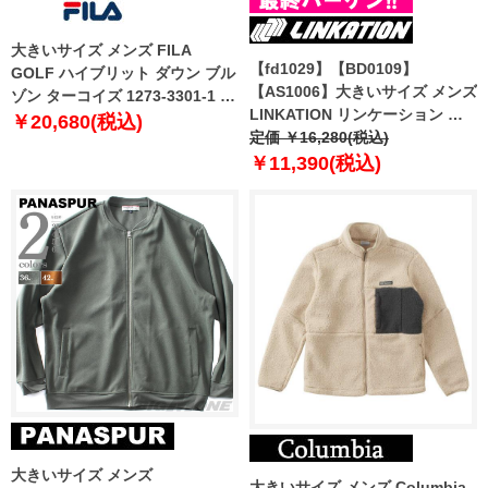
大きいサイズ メンズ FILA
【fd1029】【BD0109】
GOLF ハイブリット ダウン ブル
【AS1006】大きいサイズ メンズ
ゾン ターコイズ 1273-3301-1 3L
LINKATION リンケーション フ
4L 5L 6L
￥20,680(税込)
ーデッド 3Mシンサレート 中綿
定価 ￥16,280(税込)
ブルゾン アスレジャー スポーツ
￥11,390(税込)
ウェア lkb-230501
大きいサイズ メンズ
大きいサイズ メンズ Columbia