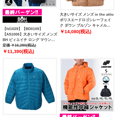
大きいサイズ メンズ in the attic
ポリスエードロゴシレーフェイ
ク ダウン ブルゾン キャメル
【fd1029】【BD0109】
1253-3312-1 3L 4L 5L 6L
￥14,080(税込)
【AS1006】大きいサイズ メンズ
BH ビィエイチ ロング マウンテ
ン パーカー bhb-230501
定価 ￥16,280(税込)
￥11,390(税込)