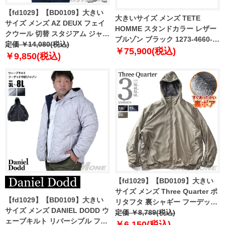
【fd1029】【BD0109】大きい
大きいサイズ メンズ TETE
サイズ メンズ AZ DEUX フェイ
HOMME スタンドカラー レザー
クウール 切替 スタジアム ジャン
ブルゾン ブラック 1273-4660-1
パー スタジャン 3771-401z
定価 ￥14,080(税込)
3L 4L 5L 6L
￥75,900(税込)
￥9,850(税込)
【fd1029】【BD0109】大きい
サイズ メンズ Three Quarter ポ
【fd1029】【BD0109】大きい
リタフタ 裏シャギー フーデッド
サイズ メンズ DANIEL DODD ウ
ブルゾン 裏ボア保温 207-b-
定価 ￥8,789(税込)
ェーブキルト リバーシブル フー
240502
￥6,150(税込)