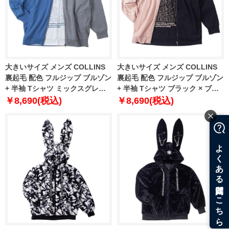
大きいサイズ メンズ COLLINS
大きいサイズ メンズ COLLINS
裏起毛 配色 フルジップ ブルゾン
裏起毛 配色 フルジップ ブルゾン
+ 半袖 Tシャツ ミックスグレー ×
+ 半袖 Tシャツ ブラック × ブラ
ホワイト 1258-4311-1 3L 4L 5L
ック 1258-4311-2 3L 4L 5L 6L
￥8,690(税込)
￥8,690(税込)
6L 8L
8L