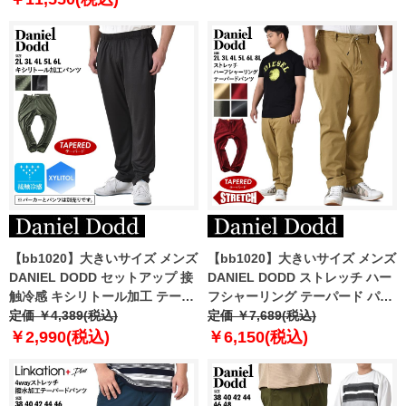
【bb1020】大きいサイズ メンズ
【bb1020】大きいサイズ メンズ
DANIEL DODD セットアップ 接
DANIEL DODD ストレッチ ハー
触冷感 キシリトール加工 テーパ
フシャーリング テーパード パン
ード パンツ azswp-230101
定価 ￥4,389(税込)
ツ azp230102201t
定価 ￥7,689(税込)
￥2,990(税込)
￥6,150(税込)