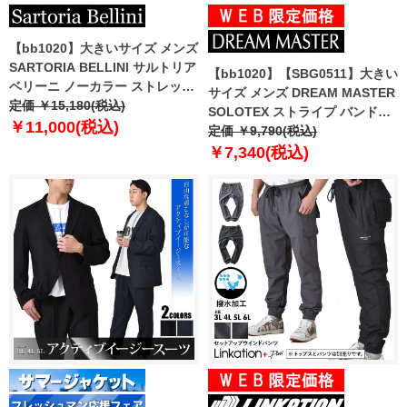
【bb1020】大きいサイズ メンズ
SARTORIA BELLINI サルトリア
【bb1020】【SBG0511】大きい
ベリーニ ノーカラー ストレッチ
サイズ メンズ DREAM MASTER
ジャケット 軽量 ウォッシャブル
定価 ￥15,180(税込)
SOLOTEX ストライプ バンドカ
イージーケア azjs2399-n
￥11,000(税込)
ラー シャツ dm-sh230121
定価 ￥9,790(税込)
￥7,340(税込)