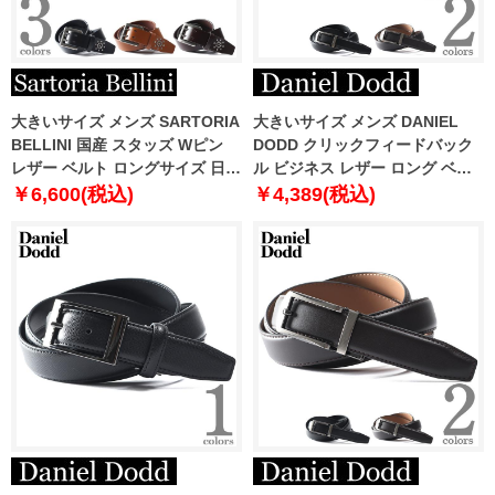
大きいサイズ メンズ SARTORIA
大きいサイズ メンズ DANIEL
BELLINI 国産 スタッズ Wピン
DODD クリックフィードバック
レザー ベルト ロングサイズ 日本
ル ビジネス レザー ロング ベル
製 0164546
ト ロングサイズ azbl-239002
￥6,600(税込)
￥4,389(税込)