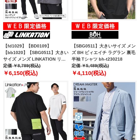
【fd1029】【BD0109】
【SBG0511】大きいサイズ メン
【bb1020】【SBG0511】大きい
ズ BH ビィエイチ ラグラン 裏毛
サイズ メンズ LINKATION リン
半袖 Tシャツ bh-t230218
ケーション セットアップ スタン
定価 ￥8,789(税込)
定価 ￥5,489(税込)
ド ウィンドブレーカー ストレッ
￥6,150(税込)
￥4,110(税込)
チ ゴルフウェア アスレジャー ス
ポーツウェア la-cj230110