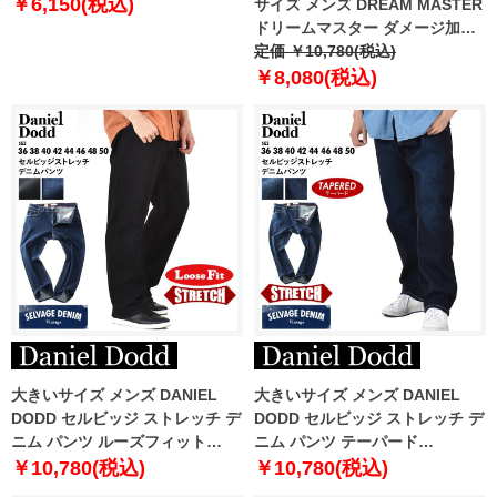
￥6,150(税込)
サイズ メンズ DREAM MASTER
ドリームマスター ダメージ加工
ストレッチ デニム パンツ スリム
定価 ￥10,780(税込)
フィット dm-d239001s
￥8,080(税込)
大きいサイズ メンズ DANIEL
大きいサイズ メンズ DANIEL
DODD セルビッジ ストレッチ デ
DODD セルビッジ ストレッチ デ
ニム パンツ ルーズフィット
ニム パンツ テーパード
azd239002102l
azd239001101t
￥10,780(税込)
￥10,780(税込)