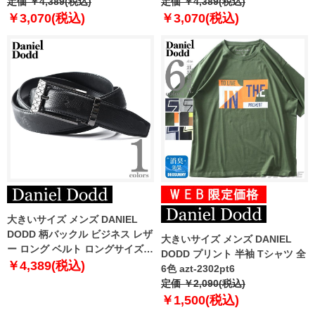
グ ベルト ロングサイズ azbl-
定価 ￥4,389(税込)
ト ロングサイズ azbl-239003
定価 ￥4,389(税込)
239006
￥3,070(税込)
￥3,070(税込)
大きいサイズ メンズ DANIEL
DODD 柄バックル ビジネス レザ
大きいサイズ メンズ DANIEL
ー ロング ベルト ロングサイズ
DODD プリント 半袖 Tシャツ 全
azbl-239005
￥4,389(税込)
6色 azt-2302pt6
定価 ￥2,090(税込)
￥1,500(税込)