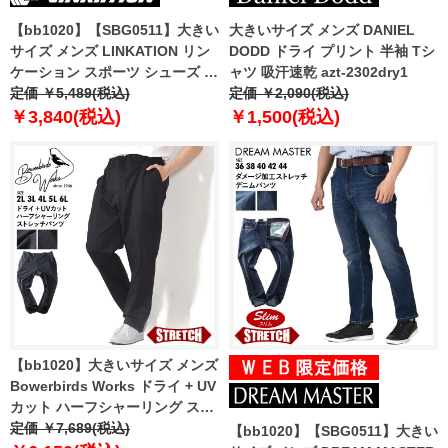
【bb1020】【SBG0511】大きい
大きいサイズ メンズ DANIEL
サイズ メンズ LINKATION リン
DODD ドライ プリント 半袖 Tシ
ケーション スポーツ シューズ ス
ャツ 吸汗速乾 azt-2302dry1
ニーカー アスレジャー スポーツ
定価 ￥5,489(税込)
定価 ￥2,090(税込)
ウェア lksn-239001
￥3,840(税込)
￥1,500(税込)
【bb1020】大きいサイズ メンズ
Bowerbirds Works ドライ + UV
カット ハーフシャーリング スト
レッチ パンツ lr0834
定価 ￥7,689(税込)
【bb1020】【SBG0511】大きい