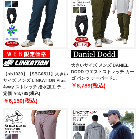
大きいサイズ メンズ DANIEL
DODD ウエストストレッチ カー
【bb1020】【SBG0511】大きい
ゴ パンツ テーパード
サイズ メンズ LINKATION Plus
azp230103201t
￥8,789(税込)
4way ストレッチ 撥水加工 テー
パード パンツ アスレジャー スポ
定価 ￥8,789(税込)
ーツウェア la-p230101t
￥6,150(税込)