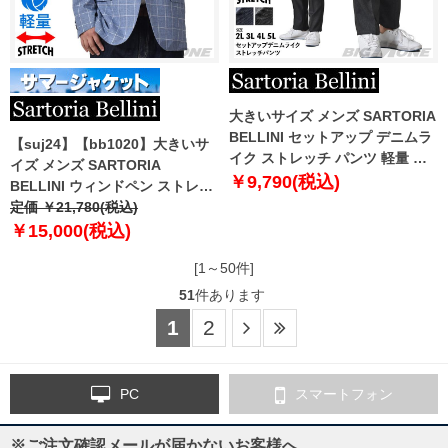
大きいサイズ メンズ SARTORIA
BELLINI セットアップ デニムラ
【suj24】【bb1020】大きいサ
イク ストレッチ パンツ 軽量 イ
イズ メンズ SARTORIA
ージーケア azps2387-se2
￥9,790(税込)
BELLINI ウィンドペン ストレッ
チ ジャケット 軽量 イージーケア
定価 ￥21,780(税込)
azjs2387-s1
￥15,000(税込)
[1～50件]
51
件あります
1
2
PC
スマートフォン
※ご注文確認メールが届かないお客様へ