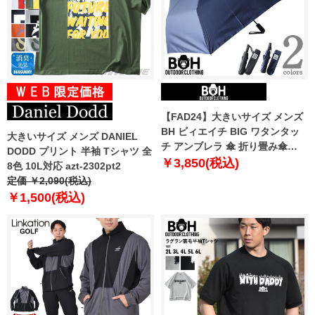
【FAD24】大きいサイズ メンズ
BH ビィエイチ BIG ワタンタッ
大きいサイズ メンズ DANIEL
チ アンブレラ 傘 折り畳み傘
DODD プリント 半袖 Tシャツ 全
azum-239001
￥3,850(税込)
8色 10L対応 azt-2302pt2
定価 ￥2,090(税込)
￥1,500(税込)