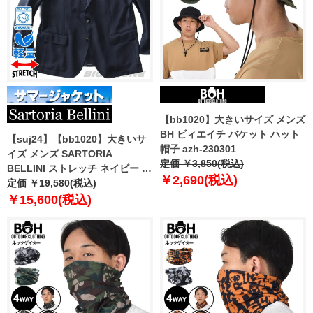
【bb1020】大きいサイズ メンズ
BH ビィエイチ バケット ハット
【suj24】【bb1020】大きいサ
帽子 azh-230301
イズ メンズ SARTORIA
定価 ￥3,850(税込)
BELLINI ストレッチ ネイビー ニ
￥2,690(税込)
ット ジャケット 軽量 ウォッシャ
定価 ￥19,580(税込)
ブル イージーケア azjs2332-b
￥15,600(税込)