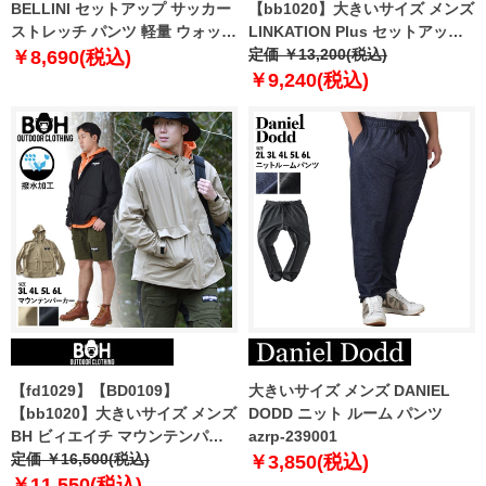
BELLINI セットアップ サッカー
【bb1020】大きいサイズ メンズ
ストレッチ パンツ 軽量 ウォッシ
LINKATION Plus セットアップ
ャブル イージーケア azps2399-
ウィンドブレーカー 撥水加工 ア
定価 ￥13,200(税込)
￥8,690(税込)
se1
スレジャー スポーツウェア lkb-
￥9,240(税込)
230102
【fd1029】【BD0109】
大きいサイズ メンズ DANIEL
【bb1020】大きいサイズ メンズ
DODD ニット ルーム パンツ
BH ビィエイチ マウンテンパー
azrp-239001
カー 撥水加工 bhb-230101
定価 ￥16,500(税込)
￥3,850(税込)
￥11,550(税込)