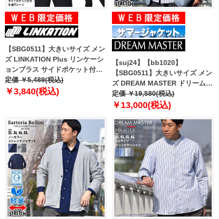
【SBG0511】大きいサイズ メン
ズ LINKATION Plus リンケーシ
【suj24】【bb1020】
ョンプラス サイドポケット付き
【SBG0511】大きいサイズ メン
半袖 Tシャツ アスレジャー スポ
定価 ￥5,489(税込)
ズ DREAM MASTER ドリームマ
ーツウェア la-t230222
￥3,840(税込)
スター ジャージ ウォッシャブル
定価 ￥19,580(税込)
アクティブ ジャケット
￥13,000(税込)
dm2399js-c