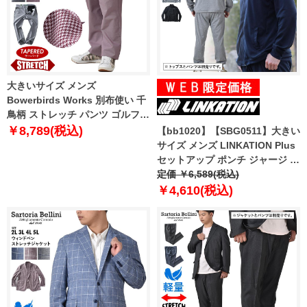
大きいサイズ メンズ
Bowerbirds Works 別布使い 千
鳥柄 ストレッチ パンツ ゴルフウ
ェア テーパード azp230101201t
￥8,789(税込)
【bb1020】【SBG0511】大きい
サイズ メンズ LINKATION Plus
セットアップ ポンチ ジャージ ス
タンド ジャケット アスレジャー
定価 ￥6,589(税込)
スポーツウェア la-cj230111
￥4,610(税込)