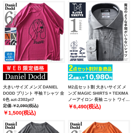
大きいサイズ メンズ DANIEL
M2点セット割 大きいサイズ メ
DODD プリント 半袖 Tシャツ 全
ンズ MAGIC SHIRTS × TEXIMA
6色 azt-2302pt7
ノーアイロン 長袖 ニット ワイシ
定価 ￥2,090(税込)
ャツ ワイドカラー 吸水速乾 スト
￥6,490(税込)
レッチ 日本製生地使用 ms-
￥1,500(税込)
239005sw