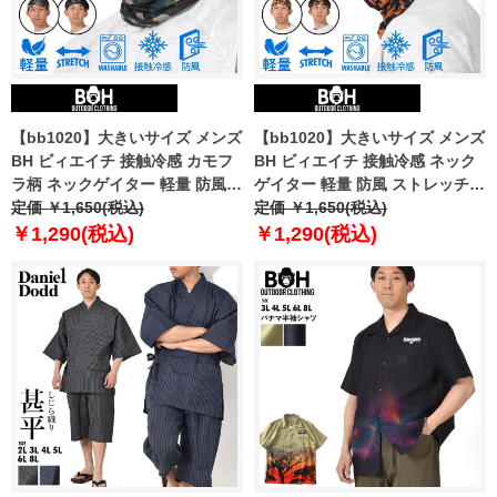
【bb1020】大きいサイズ メンズ
【bb1020】大きいサイズ メンズ
BH ビィエイチ 接触冷感 カモフ
BH ビィエイチ 接触冷感 ネック
ラ柄 ネックゲイター 軽量 防風
ゲイター 軽量 防風 ストレッチ
ストレッチ 迷彩柄 azsc-230301
定価 ￥1,650(税込)
azsc-230302
定価 ￥1,650(税込)
￥1,290(税込)
￥1,290(税込)