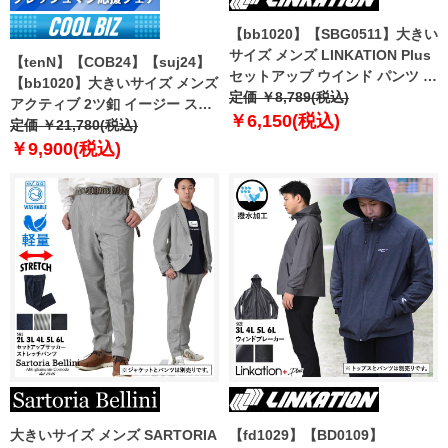
【bb1020】【SBG0511】大きい
サイズ メンズ LINKATION Plus
【tenN】【COB24】【suj24】
セットアップ ウインド パンツ 撥
【bb1020】大きいサイズ メンズ
水加工 アスレジャー スポーツウ
定価 ￥8,789(税込)
アクティブ 2ツ釦 イージー スー
ェア la-swp230103t
￥6,150(税込)
ツ カジュアルスーツ アスレジャ
定価 ￥21,780(税込)
ースーツ 28282829 【uk0312】
￥9,900(税込)
大きいサイズ メンズ SARTORIA
【fd1029】【BD0109】