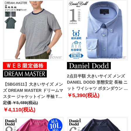
2点目半額 大きいサイズ メンズ
DANIEL DODD 形態安定 長袖 ニ
【SBG0511】大きいサイズ メン
ット ワイシャツ ボタンダウン 吸
ズ DREAM MASTER ドリームマ
水速乾 ストレッチ ewdn82-11
￥5,390(税込)
スター ジャケットイン 半袖 Tシ
ャツ dm-t230219
定価 ￥5,489(税込)
￥4,110(税込)