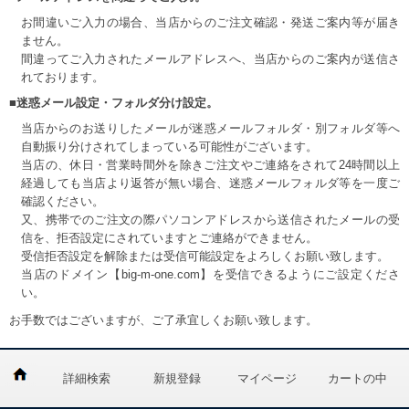
お間違いご入力の場合、当店からのご注文確認・発送ご案内等が届き
ません。
間違ってご入力されたメールアドレスへ、当店からのご案内が送信さ
れております。
■迷惑メール設定・フォルダ分け設定。
当店からのお送りしたメールが迷惑メールフォルダ・別フォルダ等へ
自動振り分けされてしまっている可能性がございます。
当店の、休日・営業時間外を除きご注文やご連絡をされて24時間以上
経過しても当店より返答が無い場合、迷惑メールフォルダ等を一度ご
確認ください。
又、携帯でのご注文の際パソコンアドレスから送信されたメールの受
信を、拒否設定にされていますとご連絡ができません。
受信拒否設定を解除または受信可能設定をよろしくお願い致します。
当店のドメイン【big-m-one.com】を受信できるようにご設定くださ
い。
お手数ではございますが、ご了承宜しくお願い致します。
詳細検索
新規登録
マイページ
カートの中