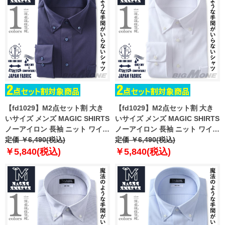
【fd1029】M2点セット割 大き
【fd1029】M2点セット割 大き
いサイズ メンズ MAGIC SHIRTS
いサイズ メンズ MAGIC SHIRTS
ノーアイロン 長袖 ニット ワイシ
ノーアイロン 長袖 ニット ワイシ
ャツ ボタンダウン 吸水速乾 スト
定価 ￥6,490(税込)
ャツ ボタンダウン 吸水速乾 スト
定価 ￥6,490(税込)
レッチ 日本製生地使用 ewma99-
レッチ 日本製生地使用 ewma99-
￥5,840(税込)
￥5,840(税込)
88bd
89bd