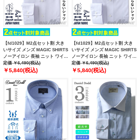
【fd1029】M2点セット割 大き
【fd1029】M2点セット割 大き
いサイズ メンズ MAGIC SHIRTS
いサイズ メンズ MAGIC SHIRTS
ノーアイロン 長袖 ニット ワイシ
ノーアイロン 長袖 ニット ワイシ
ャツ ボタンダウン 吸水速乾 スト
定価 ￥6,490(税込)
ャツ ボタンダウン 吸水速乾 スト
定価 ￥6,490(税込)
レッチ 日本製生地使用 ewma99-
レッチ 日本製生地使用 ewma99-
￥5,840(税込)
￥5,840(税込)
93bd
92bd