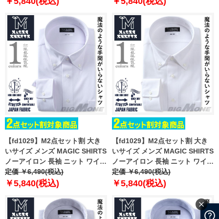
￥5,840(税込)
￥5,840(税込)
81sw
87bd
【fd1029】M2点セット割 大き
【fd1029】M2点セット割 大き
いサイズ メンズ MAGIC SHIRTS
いサイズ メンズ MAGIC SHIRTS
ノーアイロン 長袖 ニット ワイシ
ノーアイロン 長袖 ニット ワイシ
ャツ ボタンダウン 吸水速乾 スト
定価 ￥6,490(税込)
ャツ ボタンダウン 吸水速乾 スト
定価 ￥6,490(税込)
レッチ 日本製生地使用 ewma99-
レッチ 日本製生地使用 ewma99-
￥5,840(税込)
￥5,840(税込)
84bd
94bd