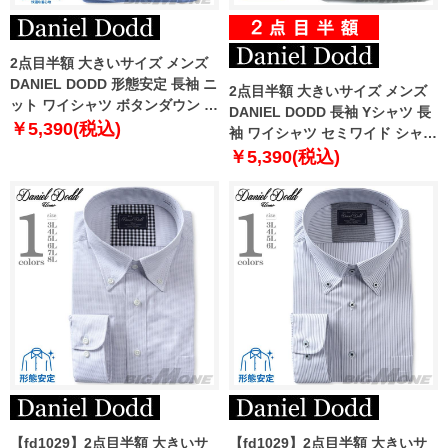
2点目半額 大きいサイズ メンズ
DANIEL DODD 形態安定 長袖 ニ
2点目半額 大きいサイズ メンズ
ット ワイシャツ ボタンダウン 吸
DANIEL DODD 長袖 Yシャツ 長
水速乾 ストレッチ ewdn82-11
￥5,390(税込)
袖 ワイシャツ セミワイド シャツ
形態安定 d274az102
￥5,390(税込)
【fd1029】2点目半額 大きいサ
【fd1029】2点目半額 大きいサ