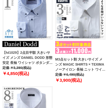
【fd1029】2点目半額 大きいサ
イズ メンズ DANIEL DODD 形態
M3点セット割 大きいサイズ メ
安定 長袖 ワイシャツ ボタンダウ
ンズ MAGIC SHIRTS × TEXIMA
ン eadn87-75
定価 ￥5,390(税込)
ノーアイロン 長袖 ニット ワイシ
￥4,850(税込)
ャツ 吸水速乾 ストレッチ 日本製
定価 ￥6,490(税込)
生地使用 ms-219001
￥3,900(税込)