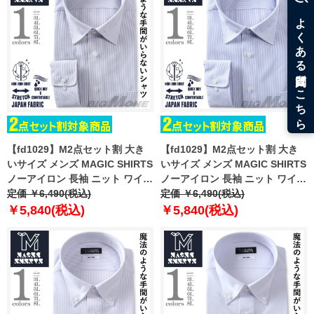
【fd1029】M2点セット割 大き
【fd1029】M2点セット割 大き
いサイズ メンズ MAGIC SHIRTS
いサイズ メンズ MAGIC SHIRTS
ノーアイロン 長袖 ニット ワイシ
ノーアイロン 長袖 ニット ワイシ
ャツ セミワイド 吸水速乾 ストレ
定価 ￥6,490(税込)
ャツ セミワイド 吸水速乾 ストレ
定価 ￥6,490(税込)
ッチ 日本製生地使用 ewma99-
ッチ 日本製生地使用 ewma99-
￥5,840(税込)
￥5,840(税込)
83sw
82sw